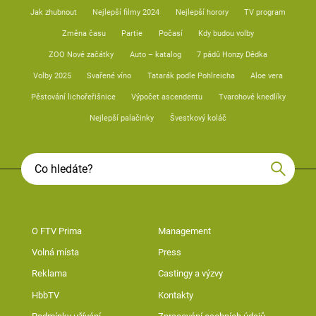
Jak zhubnout
Nejlepší filmy 2024
Nejlepší horory
TV program
Změna času
Partie
Počasí
Kdy budou volby
ZOO Nové začátky
Auto – katalog
7 pádů Honzy Dědka
Volby 2025
Svařené víno
Tatarák podle Pohlreicha
Aloe vera
Pěstování lichořeřišnice
Výpočet ascendentu
Tvarohové knedlíky
Nejlepší palačinky
Švestkový koláč
O FTV Prima
Management
Volná místa
Press
Reklama
Castingy a výzvy
HbbTV
Kontakty