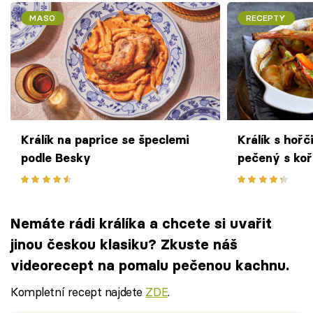
MASO
RECEPTY
Králík na paprice se špeclemi
Králík s hoř
podle Besky
pečený s koř
Nemáte rádi králíka a chcete si uvařit
jinou českou klasiku? Zkuste náš
videorecept na pomalu pečenou kachnu.
Kompletní recept najdete
ZDE
.