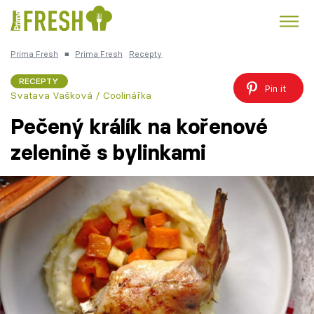
Prima Fresh
■
Prima Fresh
Recepty
Kuře
Polévky k večeři
Rychlé večeře
Trendy:
RECEPTY
Pin it
Svatava Vašková / Coolinářka
Česká kuchyně
Čokoláda
Pečený králík na kořenové
zelenině s bylinkami
Témata
Recepty
Články
TV Program