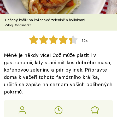
Škola vaření
Recepty z TV
Pečený králík na kořenové zelenině s bylinkami
Zdroj: Coolinářka
Speciál: Cuketa
32x
Těhotnej kuchař
Méně je někdy více! Což může platit i v
Sledujte prima+
gastronomii, kdy stačí mít kus dobrého masa,
kořenovou zeleninu a pár bylinek. Připravte
Přihlášení
doma k večeři tohoto famózního králíka,
určitě se zapíše na seznam vašich oblíbených
pokrmů.
Sledujte nás