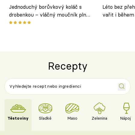
Jednoduchý borůvkový koláč s
Léto bez přeh
drobenkou – vláčný moučník plný
vařit i během
ovoce
Recepty
Těstoviny
Sladké
Maso
Zelenina
Nápoje