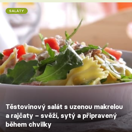
SALÁTY
Těstovinový salát s uzenou makrelou
a rajčaty – svěží, sytý a připravený
během chvilky