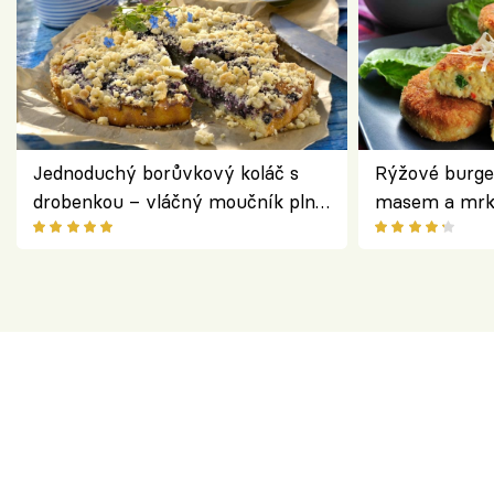
Jednoduchý borůvkový koláč s
Rýžové burge
drobenkou – vláčný moučník plný
masem a mrk
ovoce
salátem – leh