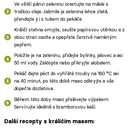
Ve větší pánvi zeleninu orestujte na másle s
troškou oleje. Jakmile je zelenina lehce zlatá,
přendejte ji i s tukem do pekáče.
Králičí stehna omyjte, osušte papírovou utěrkou a z
obou stran osolte a opepřete čerstvě namletým
pepřem.
Položte je na zeleninu, přidejte bylinky, jalovec a asi
50 ml vody. Zaklopte nebo přikryjte alobalem.
Pekáč dejte péct do vyhřáté trouby na 180 °C asi
na 40 minut, po této době maso odkryjte a vše
dopečte dozlatova.
Během této doby maso přelévejte výpekem.
Servírujte ideálně s bramborovou kaší.
Další recepty s králičím masem: