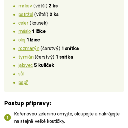
mrkev
(větší)
2 ks
petržel
(větší)
2 ks
celer
(kousek)
máslo
1 lžíce
olej
1 lžíce
rozmarýn
(čerstvý)
1 snítka
tymián
(čerstvý)
1 snítka
jalovec
5 kuliček
sůl
pepř
Postup přípravy:
Kořenovou zeleninu omyjte, oloupejte a nakrájejte
na stejně velké kostičky.