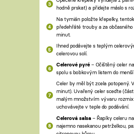
hodně prskat) a přidejte máslo s 
Na tymián položte křepelky, tentok
předehřáté trouby a za občasného 
minut.
Ihned podávejte s teplým celerový
celerovou solí.
– Očištěný celer nak
Celerové pyré
spolu s bobkovým listem do menšíh
Celer by měl být zcela potopený. 
minut). Uvařený celer sceďte (čás
malým množstvím vývaru rozmixujt
uchovávejte v teple do podávání.
– Řapíky celeru na
Celerová salsa
najemno nasekanou petrželkou, pa
citronovou kůrou.