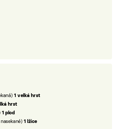
ekaná)
1 velká hrst
lká hrst
)
1 plod
 nasekané)
1 lžíce