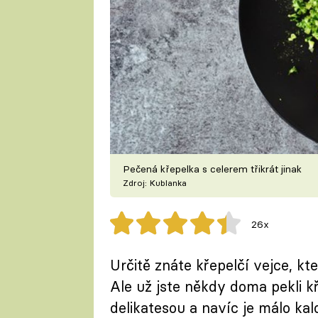
Pečená křepelka s celerem třikrát jinak
Zdroj: Kublanka
26x
Určitě znáte křepelčí vejce, k
Ale už jste někdy doma pekli k
delikatesou a navíc je málo kal