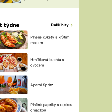
TORKY
ESH
t týdne
Další hity
Plněné cukety s krůtím
masem
Hrníčková buchta s
ovocem
Aperol Spritz
Plněné papriky s rajskou
omáčkou