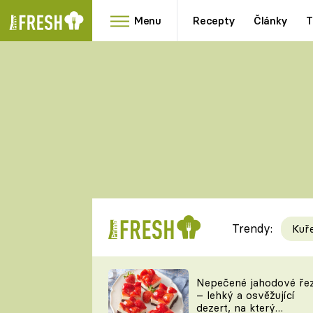
Menu
Recepty
Články
T
Oblíbené
Přílohy
recepty
HRANOLKY
HOUBY
KNEDLÍKY
DÝNĚ
KAŠE
RYCHLOVKY
Trendy:
Kuř
Populární
Videorecept
Nepečené jahodové ře
– lehký a osvěžující
kuchaři
dezert, na který
TEĎ VAŘÍ ŠÉF!