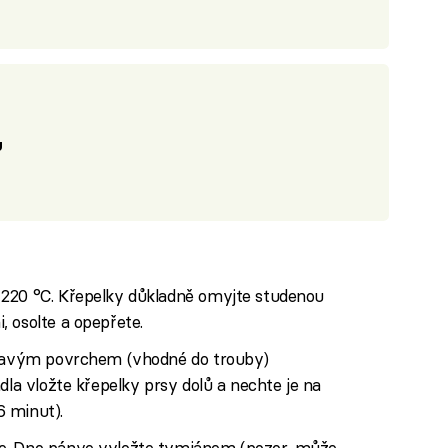
ů
 220 °C. Křepelky důkladně omyjte studenou
 osolte a opepřete.
ilnavým povrchem (vhodné do trouby)
dla vložte křepelky prsy dolů a nechte je na
 minut).
e. Dno pánve vyložte tymiánem (pozor, může