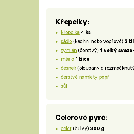
Křepelky:
křepelka
4 ks
sádlo
(kachní nebo vepřové)
2 lž
tymián
(čerstvý)
1 velký svaze
máslo
1 lžíce
česnek
(oloupaný a rozmáčknut
čerstvě namletý pepř
sůl
Celerové pyré:
celer
(bulvy)
300 g