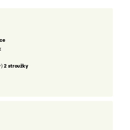
íce
k
ý)
2 stroužky