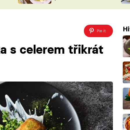
ŠÉFREDAK
VYCHYTÁVKY
SOUTĚŽ FR
NA NÁKUPECH
ČASOPIS
Hi
Pin it
a s celerem třikrát