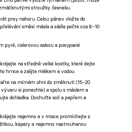
rozmáčknutými stroužky česneku.
rát prsy nahoru. Celou pánev vložte do
přelévání směsí másla a sádla pečte cca 8–10
m pyré, celerovou salsou a posypané
rájejte na středně velké kostky, které dejte
o hrnce a zalijte mlékem a vodou.
Vařte na mírném ohni do změknutí (15–20
t vývaru si ponechte) a spolu s máslem a
e dohladka. Dochuťte solí a pepřem a
krájejte najemno a v misce promíchejte s
žitkou, kapary a najemno nastrouhanou