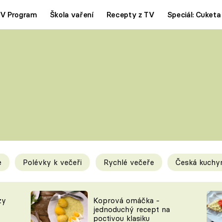
V Program
Škola vaření
Recepty z TV
Speciál: Cuketa
Polévky
Saláty
ČESKÁ KLASIKA
TĚSTOVIN
SILNÉ VÝVARY
SLADKÉ
KRÉMOVÉ
BEZMASÁ J
e
Polévky k večeři
Rychlé večeře
Česká kuchy
y
Tipy a triky
Novink
zy
Koprová omáčka -
jednoduchý recept na
poctivou klasiku
KAM ZA JÍDLEM
BLOG