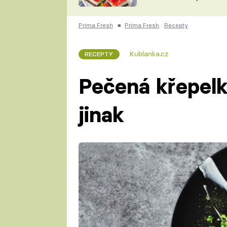
nepotřebujete troubu
ZDENĚK
ČESKO NA TALÍŘI
POHLREICH
Prima Fresh
■
Prima Fresh
Recepty
KAROLÍNA,
JAROSLAV SAPÍK
DOMÁCÍ
Kublanka.cz
RECEPTY
KUCHAŘKA
KAROLÍNA
KAMBERSKÁ
Pečená křepelk
jinak