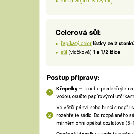
extra virgin olivový olej
Celerová sůl:
řapíkatý celer
lístky ze 2 stonk
sůl
(vločková)
1 a 1/2 lžíce
Postup přípravy:
– Troubu předehřejte na
Křepelky
vodou, osušte papírovými utěrkami,
Ve větší pánvi nebo hrnci s nepř
rozehřejte sádlo. Do rozpáleného sá
mírném ohni opékat dozlatova (5–6
Opečené křepelky vyndejte z pánv