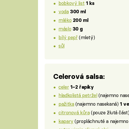
bobkový list
1 ks
voda
300 ml
mléko
200 ml
máslo
30 g
bílý pepř
(mletý)
sůl
Celerová salsa:
celer
1–2 řapíky
hladkolistá petržel
(najemno nas
pažitka
(najemno nasekaná)
1 ve
citronová kůra
(pouze žlutá část
kapary
(propláchnuté a najemno