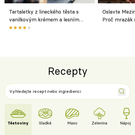
Tartaletky z lineckého těsta s
Oslavte Mezin
vanilkovým krémem a lesním
Proč mrazák n
ovocem podle Bread Society
horku vsadit 
Recepty
Těstoviny
Sladké
Maso
Zelenina
Nápoje