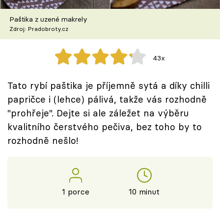
Škola vaření
Paštika z uzené makrely
Zdroj: Pradobroty.cz
Recepty z TV
Speciál: Cuketa
43x
Těhotnej kuchař
Tato rybí paštika je příjemně sytá a díky chilli
papričce i (lehce) pálivá, takže vás rozhodně
Sledujte prima+
"prohřeje". Dejte si ale záležet na výběru
kvalitního čerstvého pečiva, bez toho by to
Přihlášení
rozhodně nešlo!
Sledujte nás
1 porce
10 minut