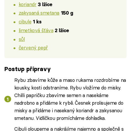
koriandr
3 lžíce
zakysaná smetana
150 g
cibule
1 ks
limetková šťáva
2 lžíce
sůl
červený pepř
Postup přípravy
Rybu zbavíme kůže a maso rukama rozdrobíme na
kousky, kosti odstraníme. Rybu vložíme do misky.
Chilli papričku zbavíme semen a nasekáme
nadrobno a přidáme k rybě. Česnek prolisujeme do
misky a přidáme i nasekaný koriandr a zakysanou
smetanu. Vidličkou promícháme dohladka.
Cibuli oloupeme a nakrájíme najemno a společně s