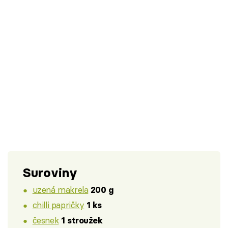
Suroviny
uzená makrela
200 g
chilli papričky
1 ks
česnek
1 stroužek