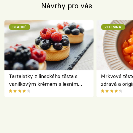
Návrhy pro vás
SLADKÉ
ZELENINA
Tartaletky z lineckého těsta s
Mrkvové těst
vanilkovým krémem a lesním
zdravá a origi
ovocem podle Bread Society
klasiky