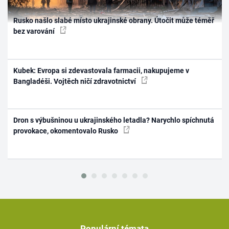
Rusko našlo slabé místo ukrajinské obrany. Útočit může téměř
bez varování
Kubek: Evropa si zdevastovala farmacii, nakupujeme v
Bangladéši. Vojtěch ničí zdravotnictví
Dron s výbušninou u ukrajinského letadla? Narychlo spíchnutá
provokace, okomentovalo Rusko
Populární témata