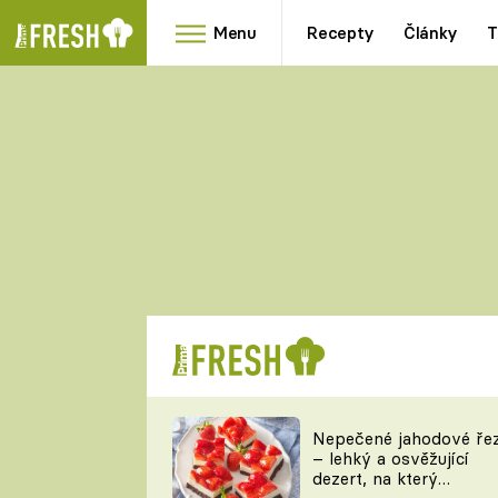
Menu
Recepty
Články
T
Oblíbené
Přílohy
recepty
HRANOLKY
HOUBY
KNEDLÍKY
DÝNĚ
KAŠE
RYCHLOVKY
Nepečené jahodové ře
Populární
Videorecept
– lehký a osvěžující
kuchaři
dezert, na který
TEĎ VAŘÍ ŠÉF!