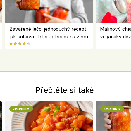
Zavařené lečo: jednoduchý recept,
Malinový chi
jak uchovat letní zeleninu na zimu
veganský dez
ořechů
Přečtěte si také
ZELENINA
ZELENINA