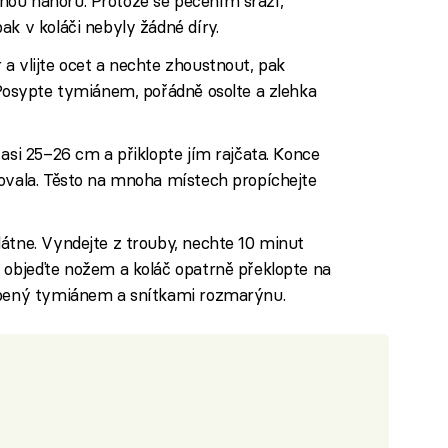
ou nahoru. Protože se pečením srazí,
ak v koláči nebyly žádné díry.
a vlijte ocet a nechte zhoustnout, pak
 Posypte tymiánem, pořádně osolte a zlehka
 asi 25–26 cm a přiklopte jím rajčata. Konce
kovala. Těsto na mnoha místech propíchejte
átne. Vyndejte z trouby, nechte 10 minut
a objeďte nožem a koláč opatrně překlopte na
dobený tymiánem a snítkami rozmarýnu.