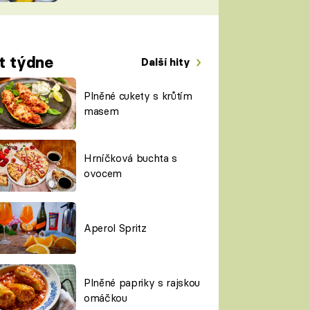
TORKY
ESH
t týdne
Další hity
Plněné cukety s krůtím
masem
Hrníčková buchta s
ovocem
Aperol Spritz
Plněné papriky s rajskou
omáčkou