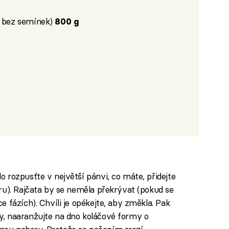
a bez semínek)
800 g
o rozpusťte v největší pánvi, co máte, přidejte
oru). Rajčata by se neměla překrývat (pokud se
e fázích). Chvíli je opékejte, aby změkla. Pak
y, naaranžujte na dno koláčové formy o