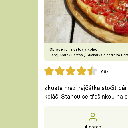
Obrácený rajčatový koláč
Zdroj: Marek Bartoš / Kuchařka z ostrova Sard
66x
Zkuste mezi rajčátka stočit pá
koláč. Stanou se třešinkou na d
4 porce