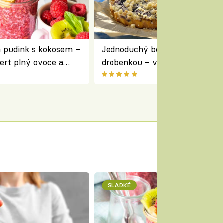
a pudink s kokosem –
Jednoduchý borůvkový koláč s
ert plný ovoce a
drobenkou – vláčný moučník p
ovoce
SLADKÉ