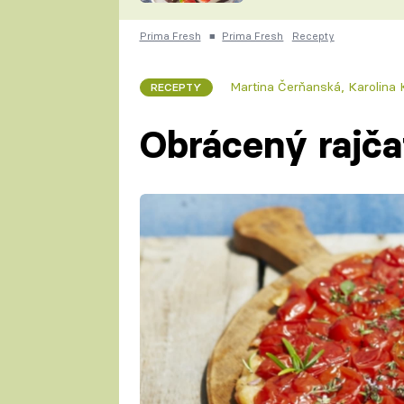
nepotřebujete troubu
ZDENĚK
ČESKO NA TALÍŘI
Prima Fresh
■
Prima Fresh
Recepty
POHLREICH
KAROLÍNA,
JAROSLAV SAPÍK
DOMÁCÍ
Martina Čerňanská
,
Karolina
RECEPTY
KUCHAŘKA
KAROLÍNA
KAMBERSKÁ
Obrácený rajča