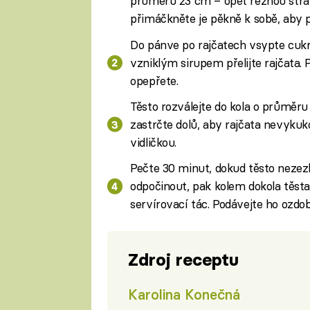
průměru 23 cm – opět řeznou stran
přimáčkněte je pěkně k sobě, aby p
Do pánve po rajčatech vsypte cukr 
vzniklým sirupem přelijte rajčata.
opepřete.
Těsto rozválejte do kola o průměru
zastrčte dolů, aby rajčata nevyku
vidličkou.
Pečte 30 minut, dokud těsto nezezl
odpočinout, pak kolem dokola těst
servírovací tác. Podávejte ho oz
Zdroj receptu
Karolina Konečná