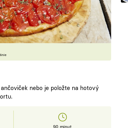
inie
r ančoviček nebo je položte na hotový
ortu.
90 minut