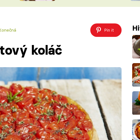
ŠÉFREDAK
VYCHYTÁVKY
SOUTĚŽ FR
NA NÁKUPECH
Hi
ČASOPIS
 Konečná
Pin it
tový koláč