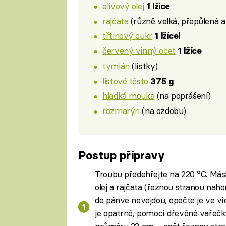
olivový olej
1 lžíce
rajčata
(různě velká, přepůlená 
třtinový cukr
1 lžícei
červený vinný ocet
1 lžíce
tymián
(lístky)
listové těsto
375 g
hladká mouka
(na poprášení)
rozmarýn
(na ozdobu)
Postup přípravy
Troubu předehřejte na 220 °C. Másl
olej a rajčata (řeznou stranou nah
do pánve nevejdou, opečte je ve víc
je opatrně, pomocí dřevěné vařečk