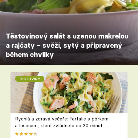
Těstovinový salát s uzenou makrelou
a rajčaty – svěží, sytý a připravený
během chvilky
TĚSTOVINY
Rychlá a zdravá večeře: Farfalle s pórkem
a lososem, které zvládnete do 30 minut