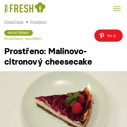
Prima Fresh
■
Prostřeno!
Kuře
Polévky k večeři
Rychlé večeře
Trendy:
PROSTŘENO!
Pin it
Prostřeno, soutěžící
Česká kuchyně
Čokoláda
Prostřeno: Malinovo-
citronový cheesecake
Témata
Recepty
Články
TV Program