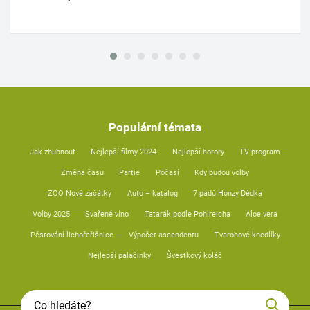
Populární témata
Jak zhubnout
Nejlepší filmy 2024
Nejlepší horory
TV program
Změna času
Partie
Počasí
Kdy budou volby
ZOO Nové začátky
Auto – katalog
7 pádů Honzy Dědka
Volby 2025
Svařené víno
Tatarák podle Pohlreicha
Aloe vera
Pěstování lichořeřišnice
Výpočet ascendentu
Tvarohové knedlíky
Nejlepší palačinky
Švestkový koláč