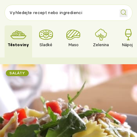
Těstoviny
Sladké
Maso
Zelenina
Nápoje
SALÁTY