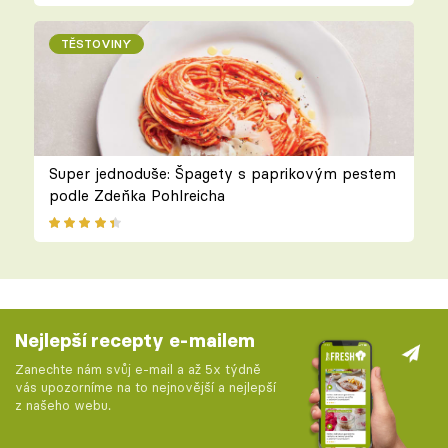
TĚSTOVINY
Super jednoduše: Špagety s paprikovým pestem
podle Zdeňka Pohlreicha
Nejlepší recepty e-mailem
Zanechte nám svůj e-mail a až 5x týdně
vás upozorníme na to nejnovější a nejlepší
z našeho webu.