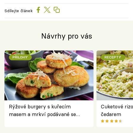
Sdílejte článek
Návrhy pro vás
PŘÍLOHY
RECEPTY
Rýžové burgery s kuřecím
Cuketové rizo
masem a mrkví podávané se
čedarem
salátem – lehká a chutná večeře