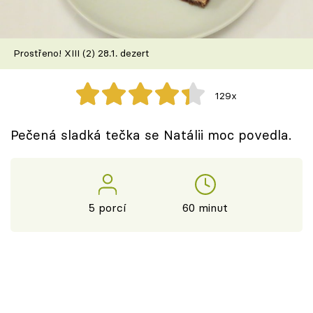
Škola vaření
Recepty z TV
Prostřeno! XIII (2) 28.1. dezert
Speciál: Cuketa
129x
Těhotnej kuchař
Pečená sladká tečka se Natálii moc povedla.
Sledujte prima+
Přihlášení
5 porcí
60 minut
Sledujte nás