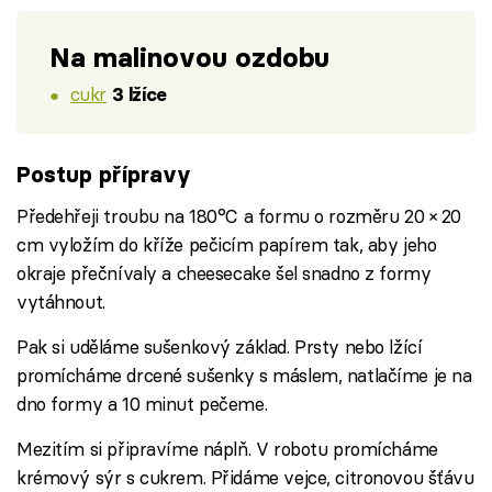
Na malinovou ozdobu
cukr
3 lžíce
Postup přípravy
Předehřeji troubu na 180°C a formu o rozměru 20 × 20
cm vyložím do kříže pečicím papírem tak, aby jeho
okraje přečnívaly a cheesecake šel snadno z formy
vytáhnout.
Pak si uděláme sušenkový základ. Prsty nebo lžící
promícháme drcené sušenky s máslem, natlačíme je na
dno formy a 10 minut pečeme.
Mezitím si připravíme náplň. V robotu promícháme
krémový sýr s cukrem. Přidáme vejce, citronovou šťávu