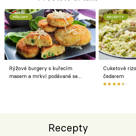
PŘÍLOHY
RECEPTY
Rýžové burgery s kuřecím
Cuketové rizo
masem a mrkví podávané se
čedarem
salátem – lehká a chutná večeře
Recepty