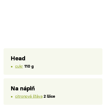
Head
cukr
110 g
Na náplň
citronová šťáva
2 lžíce