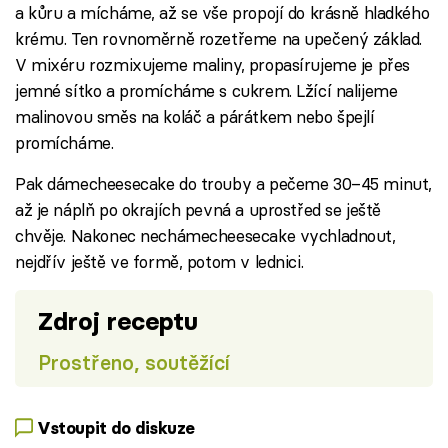
a kůru a mícháme, až se vše propojí do krásně hladkého
krému. Ten rovnoměrně rozetřeme na upečený základ.
V mixéru rozmixujeme maliny, propasírujeme je přes
jemné sítko a promícháme s cukrem. Lžící nalijeme
malinovou směs na koláč a párátkem nebo špejlí
promícháme.
Pak dámecheesecake do trouby a pečeme 30–45 minut,
až je náplň po okrajích pevná a uprostřed se ještě
chvěje. Nakonec nechámecheesecake vychladnout,
nejdřív ještě ve formě, potom v lednici.
Zdroj receptu
Prostřeno, soutěžící
Vstoupit do diskuze