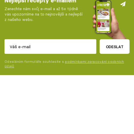
Nejlepší recepty e-mailem
Zanechte nám svůj e-mail a až 5x týdně
vás upozorníme na to nejnovější a nejlepší
z našeho webu.
ODESLAT
Odesláním formuláře souhlasíte s
podmínkami zpracování osobních
údajů