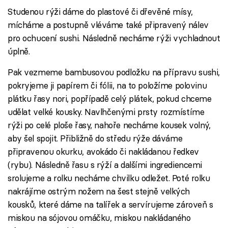
Studenou rýži dáme do plastové či dřevěné mísy,
mícháme a postupně vléváme také připravený nálev
pro ochucení sushi. Následně necháme rýži vychladnout
úplně.
Pak vezmeme bambusovou podložku na přípravu sushi,
pokryjeme ji papírem či fólii, na to položíme polovinu
plátku řasy nori, popřípadě celý plátek, pokud chceme
udělat velké kousky. Navlhčenými prsty rozmístíme
rýži po celé ploše řasy, nahoře necháme kousek volný,
aby šel spojit. Přibližně do středu rýže dáváme
připravenou okurku, avokádo či nakládanou ředkev
(rybu). Následně řasu s rýží a dalšími ingrediencemi
srolujeme a rolku necháme chvilku odležet. Poté rolku
nakrájíme ostrým nožem na šest stejně velkých
kousků, které dáme na talířek a servírujeme zároveň s
miskou na sójovou omáčku, miskou nakládaného