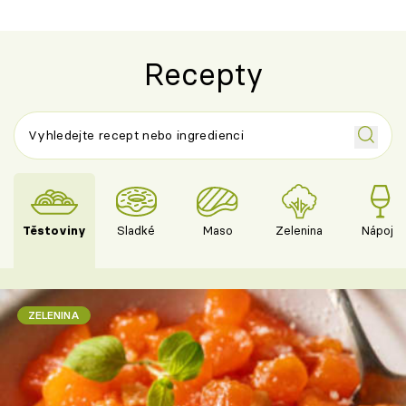
Recepty
Těstoviny
Sladké
Maso
Zelenina
Nápoje
ZELENINA