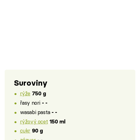
Suroviny
rýže
750 g
řasy nori
- -
wasabi pasta
- -
rýžový ocet
150 ml
cukr
90 g
zázvor