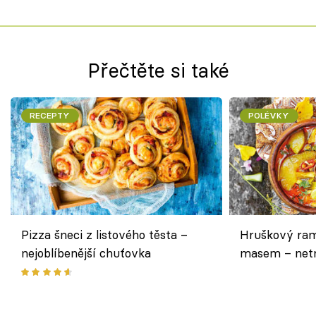
Přečtěte si také
RECEPTY
POLÉVKY
Pizza šneci z listového těsta –
Hruškový ram
nejoblíbenější chuťovka
masem – netr
asijském styl