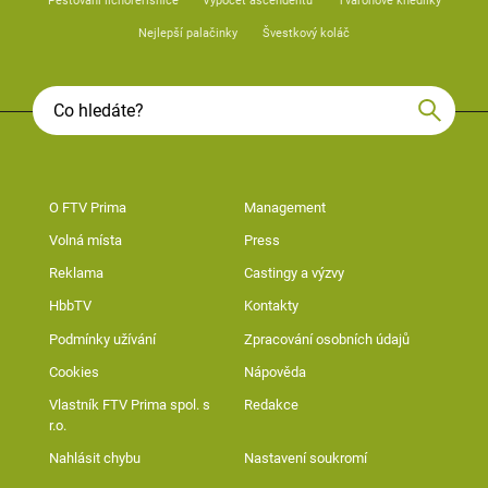
Pěstování lichořeřišnice
Výpočet ascendentu
Tvarohové knedlíky
Nejlepší palačinky
Švestkový koláč
O FTV Prima
Management
Volná místa
Press
Reklama
Castingy a výzvy
HbbTV
Kontakty
Podmínky užívání
Zpracování osobních údajů
Cookies
Nápověda
Vlastník FTV Prima spol. s
Redakce
r.o.
Nahlásit chybu
Nastavení soukromí