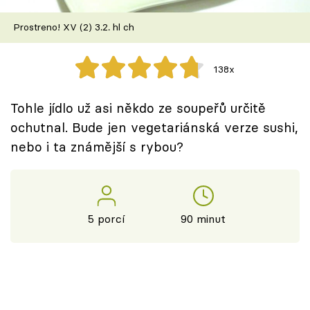
Škola vaření
Prostreno! XV (2) 3.2. hl ch
Recepty z TV
138x
Speciál: Cuketa
Tohle jídlo už asi někdo ze soupeřů určitě
Těhotnej kuchař
ochutnal. Bude jen vegetariánská verze sushi,
nebo i ta známější s rybou?
Sledujte prima+
Přihlášení
5 porcí
90 minut
Sledujte nás