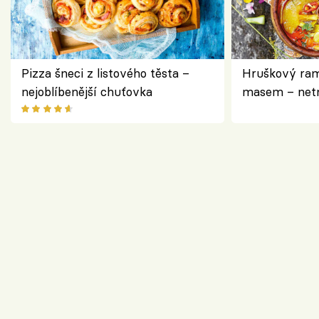
Pizza šneci z listového těsta –
Hruškový ram
nejoblíbenější chuťovka
masem – netr
asijském styl