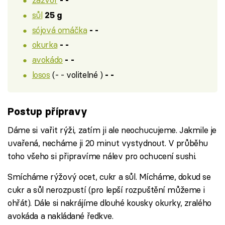
- -
sůl
25 g
sójová omáčka
- -
okurka
- -
avokádo
- -
losos
(- - volitelné )
- -
Postup přípravy
Dáme si vařit rýži, zatím ji ale neochucujeme. Jakmile je
uvařená, necháme ji 20 minut vystydnout. V průběhu
toho všeho si připravíme nálev pro ochucení sushi.
Smícháme rýžový ocet, cukr a sůl. Mícháme, dokud se
cukr a sůl nerozpustí (pro lepší rozpuštění můžeme i
ohřát). Dále si nakrájíme dlouhé kousky okurky, zralého
avokáda a nakládané ředkve.