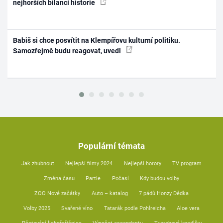
nejhorších bilancí historie
Babiš si chce posvítit na Klempířovu kulturní politiku.
Samozřejmě budu reagovat, uvedl
Populární témata
Jak zhubnout
Nejlepší filmy 2024
Nejlepší horory
TV program
Změna času
Partie
Počasí
Kdy budou volby
ZOO Nové začátky
Auto – katalog
7 pádů Honzy Dědka
Volby 2025
Svařené víno
Tatarák podle Pohlreicha
Aloe vera