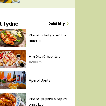
TORKY
ESH
t týdne
Další hity
Plněné cukety s krůtím
masem
Hrníčková buchta s
ovocem
Aperol Spritz
Plněné papriky s rajskou
omáčkou