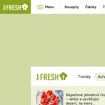
Menu
Recepty
Články
T
Oblíbené
Přílohy
recepty
HRANOLKY
HOUBY
KNEDLÍKY
DÝNĚ
KAŠE
RYCHLOVKY
Trendy:
Kuř
Populární
Videorecept
Nepečené jahodové ře
– lehký a osvěžující
kuchaři
dezert, na který
TEĎ VAŘÍ ŠÉF!