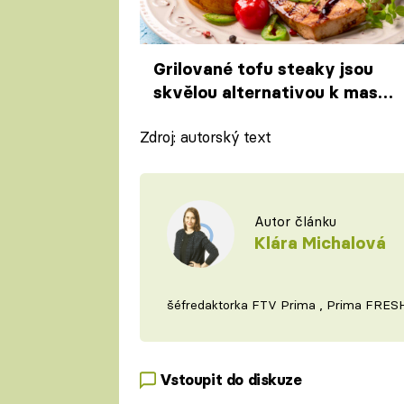
Grilované tofu steaky jsou
skvělou alternativou k masu.
Marináda jim dodá chuť, říká
Zdroj: autorský text
šéfkuchař Martin Svatek
Autor článku
Klára Michalová
šéfredaktorka FTV Prima , Prima FRES
Vstoupit do diskuze