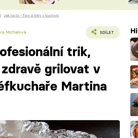
ŠÉFREDAK
VYCHYTÁVKY
í
Jak na to - Tipy a triky v kuchyni
SOUTĚŽ FR
NA NÁKUPECH
ČASOPIS
Hi
ára Michalová
SDÍLET
fesionální trik,
zdravě grilovat v
šéfkuchaře Martina