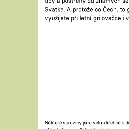
tipy a postřehy od známých šé
Svatka. A protože co Čech, to gri
využijete při letní grilovačce i v
Některé suroviny jsou velmi křehké a de