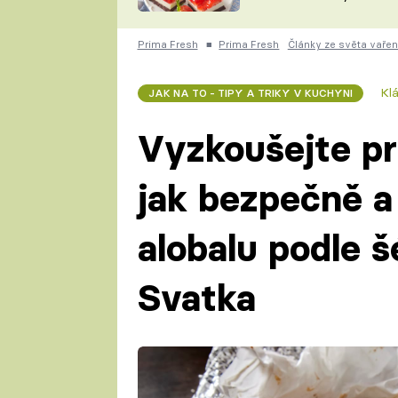
nepotřebujete troubu
ZDENĚK
ČESKO NA TALÍŘI
POHLREICH
Prima Fresh
■
Prima Fresh
Články ze světa vařen
KAROLÍNA,
JAROSLAV SAPÍK
DOMÁCÍ
Kl
JAK NA TO - TIPY A TRIKY V KUCHYNI
KUCHAŘKA
KAROLÍNA
KAMBERSKÁ
Vyzkoušejte pro
jak bezpečně a 
alobalu podle 
Svatka