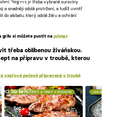
alení. Nejprve je třeba vybrané suroviny
iled to fetch
ný a snadněji odolá protržení, a tudíž uvnitř
it do alobalu, který odolá žáru a ochrání
 grilu si můžete pustit na
prima+
vit třeba oblíbenou živáňskou.
pt na přípravu v troubě, kterou
á vepřová pečeně připravená v troubě
iled to fetch
JAK NA TO - TIPY A TRIKY V KUCHYNI
JAK NA TO - T