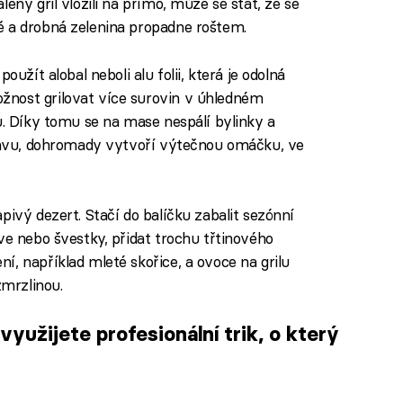
ený gril vložili na přímo, může se stát, že se
ě a drobná zelenina propadne roštem.
oužít alobal neboli alu folii, která je odolná
nost grilovat více surovin v úhledném
u. Díky tomu se na mase nespálí bylinky a
šťávu, dohromady vytvoří výtečnou omáčku, ve
pivý dezert. Stačí do balíčku zabalit sezónní
ve nebo švestky, přidat trochu třtinového
, například mleté skořice, a ovoce na grilu
zmrzlinou.
 využijete profesionální trik, o který