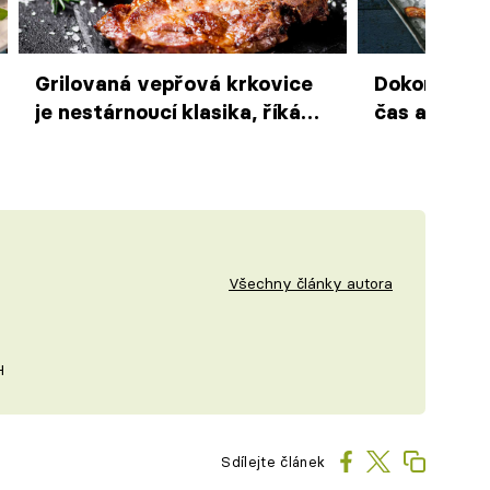
Grilovaná vepřová krkovice
Dokonalé gr
je nestárnoucí klasika, říká
čas a něžno
Martin Svatek. A přidává
Zdeněk Pohl
tipy, jak ji dokonale připravit
Vyzkoušejte
příští grilo
Všechny články autora
H
Sdílejte článek