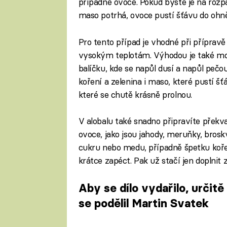
případně ovoce. Pokud byste je na rozpál
maso potrhá, ovoce pustí šťávu do ohn
Pro tento případ je vhodné při přípravě p
vysokým teplotám. Výhodou je také mož
balíčku, kde se napůl dusí a napůl pečo
koření a zelenina i maso, které pustí 
které se chutě krásně prolnou.
V alobalu také snadno připravíte překva
ovoce, jako jsou jahody, meruňky, brosk
cukru nebo medu, případně špetku koření
krátce zapéct. Pak už stačí jen doplnit 
Aby se dílo vydařilo, určitě
se podělil Martin Svatek