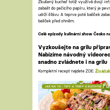
Zkušený kuchař totiž využívá dvojí zab
Fa
zabalit do pečicího papíru, který je pev
udrží šťávu. A teprve poté balíček zabal
balíček před ohněm.
Celé epizody kulinární show Česko na
Vyzkoušejte na grilu připra
Nabízíme návodný videorece
snadno zvládnete i na grilu
Kompletní recept najdete ZDE:
Živáňsk
Fa
JAK NA TO - TIPY A TRIKY V KUCHYNI