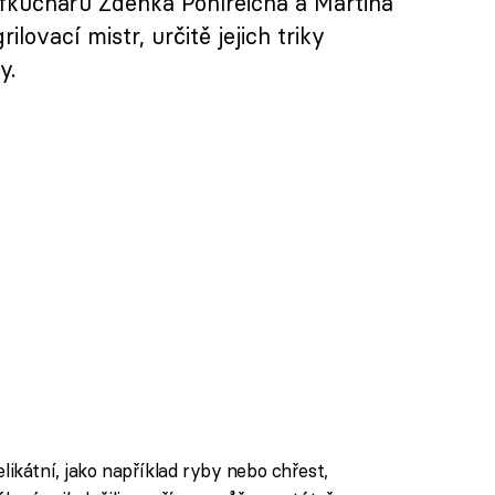
fkuchařů Zdeňka Pohlreicha a Martina
lovací mistr, určitě jejich triky
y.
likátní, jako například ryby nebo chřest,