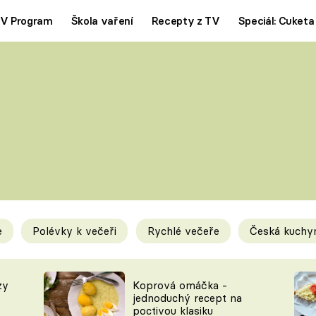
V Program
Škola vaření
Recepty z TV
Speciál: Cuketa
Polévky
Saláty
ČESKÁ KLASIKA
TĚSTOVIN
SILNÉ VÝVARY
SLADKÉ
KRÉMOVÉ
BEZMASÁ J
e
Polévky k večeři
Rychlé večeře
Česká kuchy
y
Tipy a triky
Novink
zy
Koprová omáčka -
jednoduchý recept na
poctivou klasiku
KAM ZA JÍDLEM
BLOG