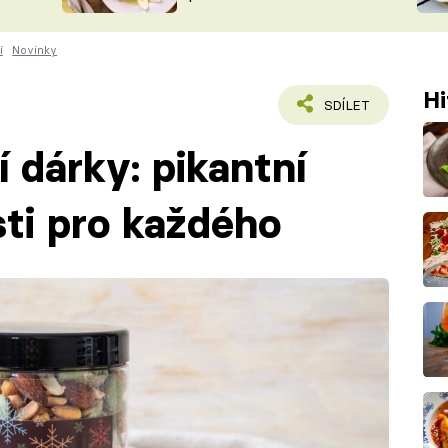
ŠÉFREDAK
VYCHYTÁVKY
í
Novinky
SOUTĚŽ FR
NA NÁKUPECH
ČASOPIS
Hi
SDÍLET
 dárky: pikantní
sti pro každého