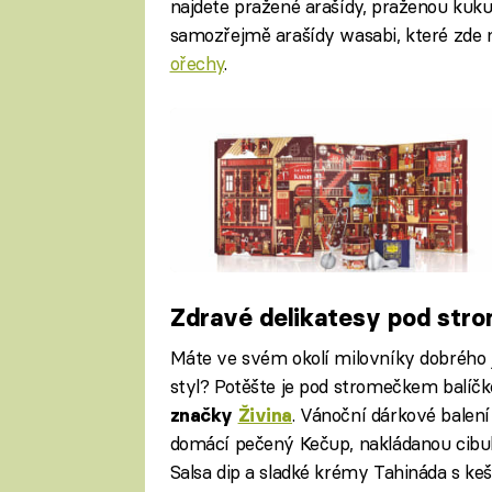
najdete pražené arašídy, praženou kukuř
samozřejmě arašídy wasabi, které zde
ořechy
.
Zdravé delikatesy pod str
Máte ve svém okolí milovníky dobrého jí
styl? Potěšte je pod stromečkem balíč
. Vánoční dárkové balení
značky
Živina
domácí pečený Kečup, nakládanou cibuli
Salsa dip a sladké krémy Tahináda s k