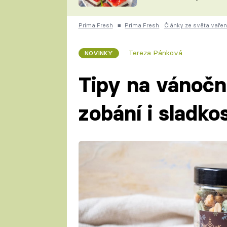
nepotřebujete troubu
ZDENĚK
ČESKO NA TALÍŘI
POHLREICH
Prima Fresh
■
Prima Fresh
Články ze světa vařen
KAROLÍNA,
JAROSLAV SAPÍK
DOMÁCÍ
Tereza Pánková
NOVINKY
KUCHAŘKA
KAROLÍNA
KAMBERSKÁ
Tipy na vánoční
zobání i sladko