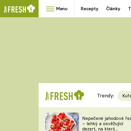
Menu
Recepty
Články
T
Oblíbené
Přílohy
recepty
HRANOLKY
HOUBY
KNEDLÍKY
DÝNĚ
KAŠE
RYCHLOVKY
Trendy:
Kuř
Populární
Videorecept
Nepečené jahodové ře
– lehký a osvěžující
kuchaři
dezert, na který
TEĎ VAŘÍ ŠÉF!