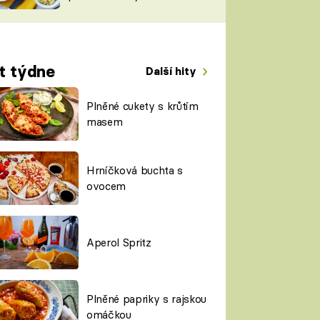
TORKY
ESH
t týdne
Další hity
Plněné cukety s krůtím
masem
Hrníčková buchta s
ovocem
Aperol Spritz
Plněné papriky s rajskou
omáčkou