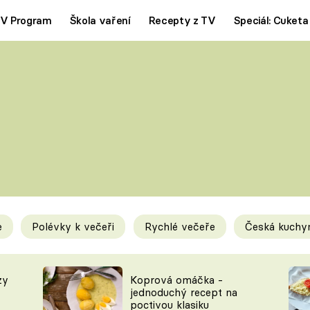
V Program
Škola vaření
Recepty z TV
Speciál: Cuketa
Polévky
Saláty
ČESKÁ KLASIKA
TĚSTOVIN
SILNÉ VÝVARY
SLADKÉ
KRÉMOVÉ
BEZMASÁ J
e
Polévky k večeři
Rychlé večeře
Česká kuchy
y
Tipy a triky
Novink
zy
Koprová omáčka -
jednoduchý recept na
poctivou klasiku
KAM ZA JÍDLEM
BLOG