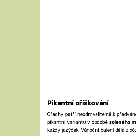
Pikantní oříškování
Ořechy patří neodmyslitelně k předván
pikantní variantu v podobě
soleného m
každý jazýček. Vánoční balení dělá z dó