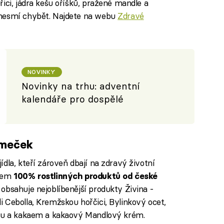
ici, jádra kešu oříšků, pražené mandle a
 nesmí chybět. Najdete na webu
Zdravé
NOVINKY
Novinky na trhu: adventní
kalendáře pro dospělé
omeček
dla, kteří zároveň dbají na zdravý životní
kem
100% rostlinných produktů od české
 obsahuje nejoblíbenější produkty Živina -
 Cebolla, Kremžskou hořčici, Bylinkový ocet,
ešu a kakaem a kakaový Mandlový krém.