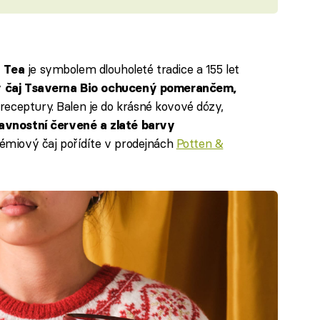
je symbolem dlouholeté tradice a 155 let
 Tea
 čaj Tsaverna Bio ochucený pomerančem,
eceptury. Balen je do krásné kovové dózy,
lavnostní červené a zlaté barvy
rémiový čaj pořídíte v prodejnách
Potten &