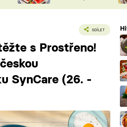
nepotřebujete troubu
ŠÉFREDAK
VYCHYTÁVKY
SOUTĚŽ FR
NA NÁKUPECH
ČASOPIS
Hi
SDÍLET
ěžte s Prostřeno!
 českou
u SynCare (26. -