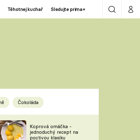
Těhotnej kuchař
Sledujte prima+
Vyhledávání
Můj p
Prima+
Y
CNN Prima NEWS
Prima ZOOM
ÍDLA
Prima LIVING
Prima Ženy
ně
Čokoláda
Prima LAJK
y
Koprová omáčka -
jednoduchý recept na
Sledujte nás
poctivou klasiku