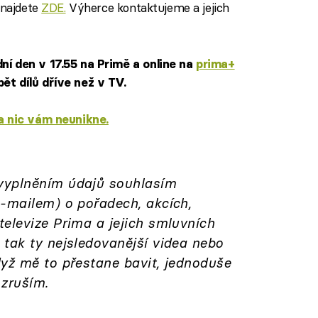
 najdete
ZDE.
Výherce kontaktujeme a jejich
ní den v 17.55 na Primě a online na
prima+
ět dílů dříve než v TV.
 a nic vám neunikne.
vyplněním údajů souhlasím
-mailem) o pořadech, akcích,
elevize Prima a jejich smluvních
 tak ty nejsledovanější videa nebo
dyž mě to přestane bavit, jednoduše
 zruším.