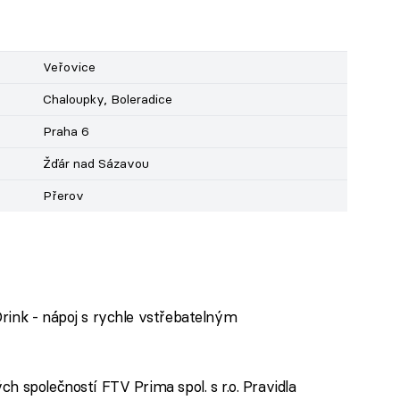
Veřovice
Chaloupky, Boleradice
Praha 6
Žďár nad Sázavou
Přerov
ink - nápoj s rychle vstřebatelným
h společností FTV Prima spol. s r.o. Pravidla