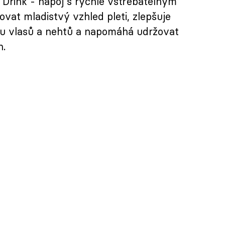
Drink - nápoj s rychle vstřebatelným
at mladistvý vzhled pleti, zlepšuje
litu vlasů a nehtů a napomáhá udržovat
h.