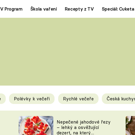
V Program
Škola vaření
Recepty z TV
Speciál: Cuketa
Polévky
Saláty
ČESKÁ KLASIKA
TĚSTOVIN
SILNÉ VÝVARY
SLADKÉ
KRÉMOVÉ
BEZMASÁ J
e
Polévky k večeři
Rychlé večeře
Česká kuchy
y
Tipy a triky
Novink
Nepečené jahodové řezy
– lehký a osvěžující
dezert, na který
KAM ZA JÍDLEM
BLOG