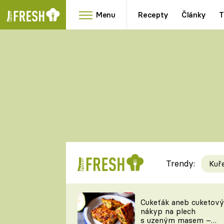
Menu
Recepty
Články
T
Oblíbené
Přílohy
recepty
HRANOLKY
HOUBY
KNEDLÍKY
DÝNĚ
KAŠE
RYCHLOVKY
Trendy:
Kuř
Populární
Videorecept
Cukeťák aneb cuketový
nákyp na plech
kuchaři
s uzeným masem –
TEĎ VAŘÍ ŠÉF!