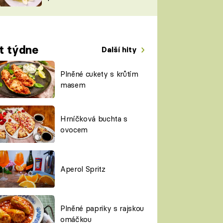
TORKY
ESH
t týdne
Další hity
Plněné cukety s krůtím
masem
Hrníčková buchta s
ovocem
Aperol Spritz
Plněné papriky s rajskou
omáčkou