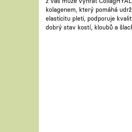
z vás může vyhrát CollagHYAL 
kolagenem, který pomáhá udržov
elasticitu pleti, podporuje kva
dobrý stav kostí, kloubů a šlac