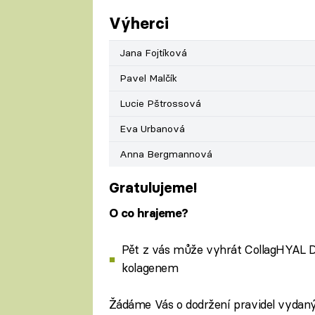
Výherci
Jana Fojtíková
Pavel Malčík
Lucie Pštrossová
Eva Urbanová
Anna Bergmannová
Gratulujeme!
O co hrajeme?
Pět z vás může vyhrát CollagHYAL Dr
kolagenem
Žádáme Vás o dodržení pravidel vydanýc