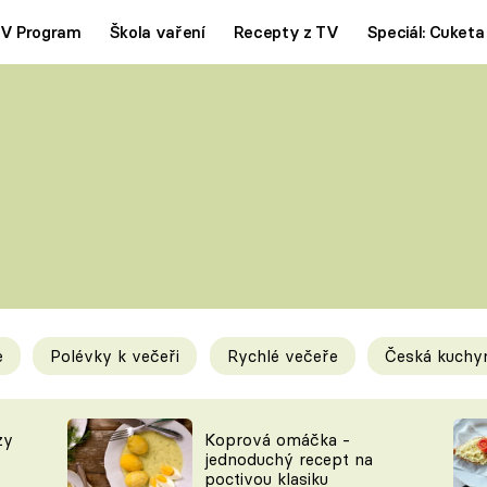
V Program
Škola vaření
Recepty z TV
Speciál: Cuketa
Polévky
Saláty
ČESKÁ KLASIKA
TĚSTOVIN
SILNÉ VÝVARY
SLADKÉ
KRÉMOVÉ
BEZMASÁ J
e
Polévky k večeři
Rychlé večeře
Česká kuchy
y
Tipy a triky
Novink
zy
Koprová omáčka -
jednoduchý recept na
poctivou klasiku
KAM ZA JÍDLEM
BLOG