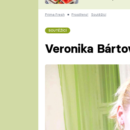
nepotřebujete troubu
ZDENĚK
ČESKO NA TALÍŘI
POHLREICH
Prima Fresh
■
Prostřeno!
Soutěžící
KAROLÍNA,
JAROSLAV SAPÍK
DOMÁCÍ
SOUTĚŽÍCÍ
KUCHAŘKA
KAROLÍNA
KAMBERSKÁ
Veronika Bárto