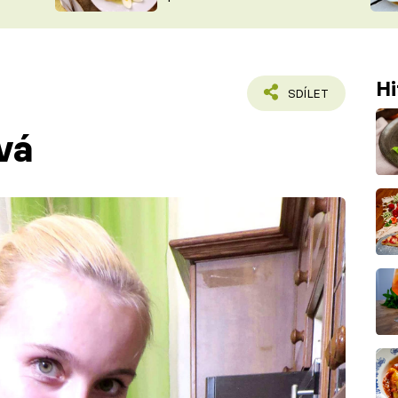
ŠÉFREDAK
VYCHYTÁVKY
SOUTĚŽ FR
NA NÁKUPECH
ČASOPIS
Hi
SDÍLET
vá