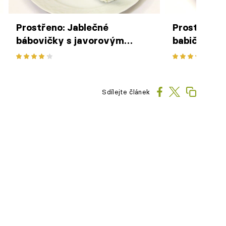
Prostřeno: Jablečné
Prostřeno: 
bábovičky s javorovým
babiččinými
sirupem
Sdílejte článek