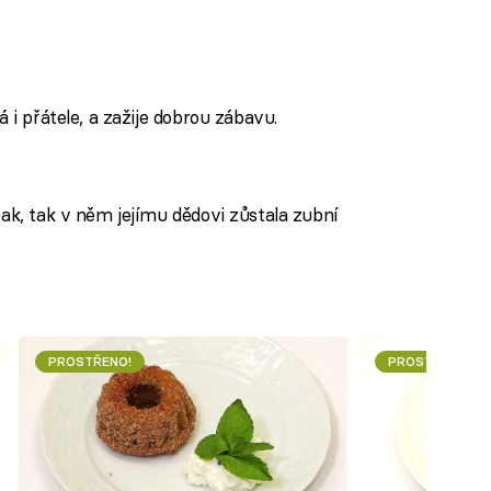
 i přátele, a zažije dobrou zábavu.
eak, tak v něm jejímu dědovi zůstala zubní
PROSTŘENO!
PROSTŘENO!