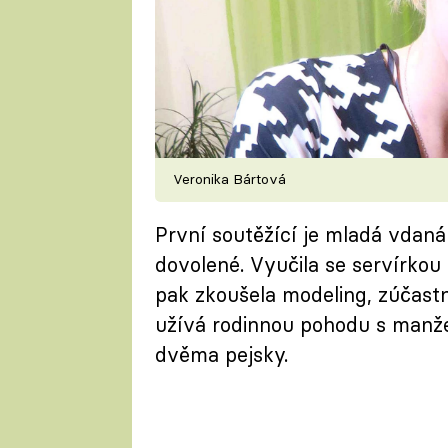
Veronika Bártová
První soutěžící je mladá vdan
dovolené. Vyučila se servírkou 
pak zkoušela modeling, zúčastn
užívá rodinnou pohodu s manž
dvěma pejsky.