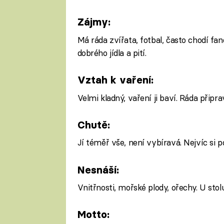
Zájmy:
Má ráda zvířata, fotbal, často chodí fand
dobrého jídla a pití.
Vztah k vaření:
Velmi kladný, vaření ji baví. Ráda přip
Chutě:
Jí téměř vše, není vybíravá. Nejvíc si 
Nesnáší:
Vnitřnosti, mořské plody, ořechy. U stol
Motto: