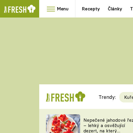
Menu
Recepty
Články
T
Oblíbené
Přílohy
recepty
HRANOLKY
HOUBY
KNEDLÍKY
DÝNĚ
KAŠE
RYCHLOVKY
Trendy:
Kuř
Populární
Videorecept
Nepečené jahodové ře
– lehký a osvěžující
kuchaři
dezert, na který
TEĎ VAŘÍ ŠÉF!