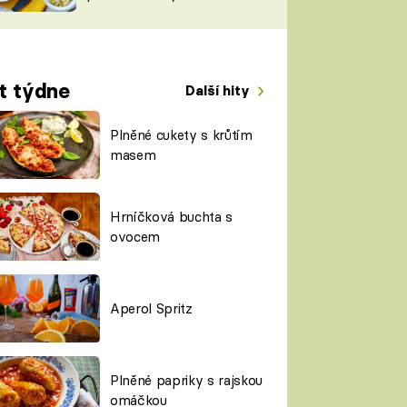
TORKY
ESH
t týdne
Další hity
Plněné cukety s krůtím
masem
Hrníčková buchta s
ovocem
Aperol Spritz
Plněné papriky s rajskou
omáčkou