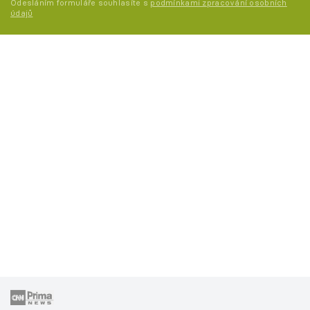
Odesláním formuláře souhlasíte s
podmínkami zpracování osobních
údajů