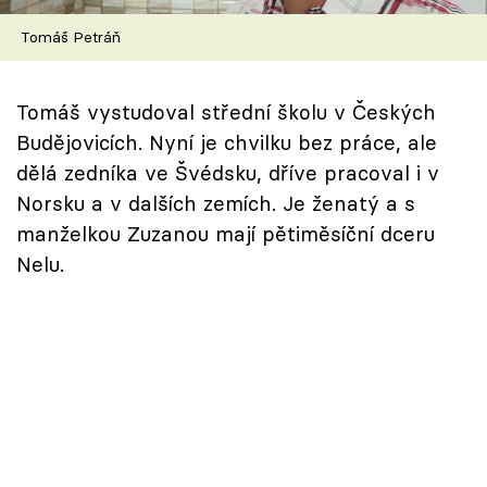
Škola vaření
Tomáš Petráň
Recepty z TV
Tomáš vystudoval střední školu v Českých
Speciál: Cuketa
Budějovicích. Nyní je chvilku bez práce, ale
dělá zedníka ve Švédsku, dříve pracoval i v
Těhotnej kuchař
Norsku a v dalších zemích. Je ženatý a s
manželkou Zuzanou mají pětiměsíční dceru
Sledujte prima+
Nelu.
Přihlášení
Sledujte nás