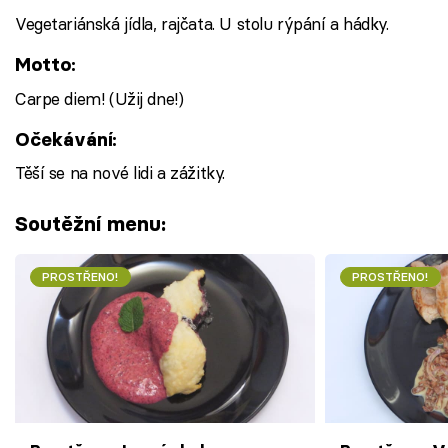
Vegetariánská jídla, rajčata. U stolu rýpání a hádky.
Motto:
Carpe diem! (Užij dne!)
Očekávání:
Těší se na nové lidi a zážitky.
Soutěžní menu:
PROSTŘENO!
PROSTŘENO!