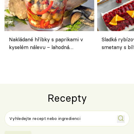
Nakládané hříbky s paprikami v
Sladká rybízo
kyselém nálevu – lahodná
smetany s bí
chuťovka do spíže
osvěžující de
Recepty