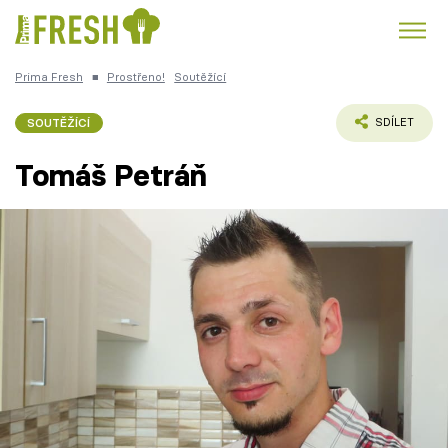
Prima Fresh
■
Prostřeno!
Soutěžící
Kuře
Polévky k večeři
Rychlé večeře
Trendy:
SOUTĚŽÍCÍ
SDÍLET
Česká kuchyně
Čokoláda
Tomáš Petráň
Témata
Recepty
Články
TV Program