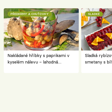
PŘEDKRMY A CHUŤOVKY
SLADKÉ
Nakládané hříbky s paprikami v
Sladká rybízo
kyselém nálevu – lahodná
smetany s bí
chuťovka do spíže
osvěžující de