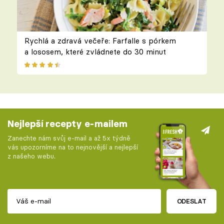
Rychlá a zdravá večeře: Farfalle s pórkem
a lososem, které zvládnete do 30 minut
Nejlepší recepty e-mailem
Zanechte nám svůj e-mail a až 5x týdně
vás upozorníme na to nejnovější a nejlepší
z našeho webu.
ODESLAT