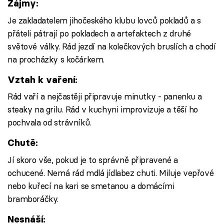
Zájmy:
Je zakladatelem jihočeského klubu lovců pokladů a s
přáteli pátrají po pokladech a artefaktech z druhé
světové války. Rád jezdí na kolečkových bruslích a chodí
na procházky s kočárkem.
Vztah k vaření:
Rád vaří a nejčastěji připravuje minutky - panenku a
steaky na grilu. Rád v kuchyni improvizuje a těší ho
pochvala od strávníků.
Chutě:
Jí skoro vše, pokud je to správně připravené a
ochucené. Nemá rád mdlá jídlabez chuti. Miluje vepřové
nebo kuřecí na kari se smetanou a domácími
bramboráčky.
Nesnáší: