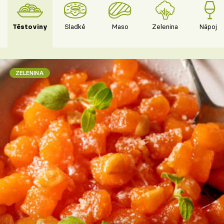
Těstoviny
Sladké
Maso
Zelenina
Nápoje
ZELENINA