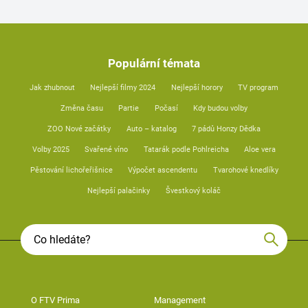
Populární témata
Jak zhubnout
Nejlepší filmy 2024
Nejlepší horory
TV program
Změna času
Partie
Počasí
Kdy budou volby
ZOO Nové začátky
Auto – katalog
7 pádů Honzy Dědka
Volby 2025
Svařené víno
Tatarák podle Pohlreicha
Aloe vera
Pěstování lichořeřišnice
Výpočet ascendentu
Tvarohové knedlíky
Nejlepší palačinky
Švestkový koláč
O FTV Prima
Management