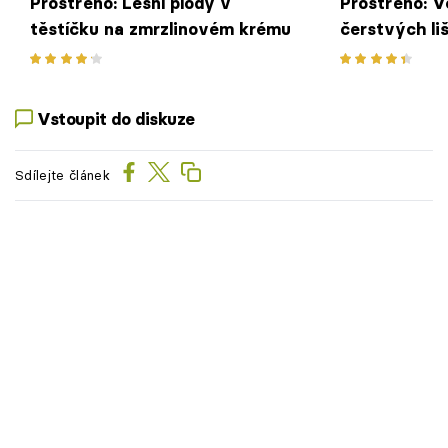
Prostřeno: Lesní plody v
Prostřeno: 
těstíčku na zmrzlinovém krému
čerstvých li
smetanovém 
Vstoupit do diskuze
Sdílejte článek