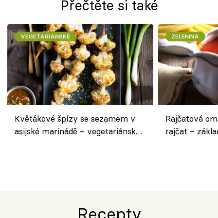
Přečtěte si také
VEGETARIÁNSKÉ
ZELENINA
Květákové špízy se sezamem v
Rajčatová om
asijské marinádě – vegetariánská
rajčat – zákla
chuťovka z grilu
Recepty