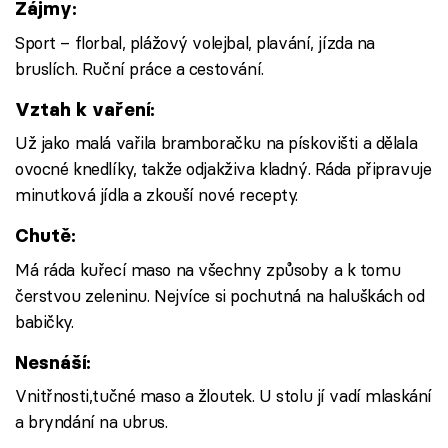
Zájmy:
Sport – florbal, plážový volejbal, plavání, jízda na
bruslích. Ruční práce a cestování.
Vztah k vaření:
Už jako malá vařila bramboračku na pískovišti a dělala
ovocné knedlíky, takže odjakživa kladný. Ráda připravuje
minutková jídla a zkouší nové recepty.
Chutě:
Má ráda kuřecí maso na všechny způsoby a k tomu
čerstvou zeleninu. Nejvíce si pochutná na haluškách od
babičky.
Nesnáší:
Vnitřnosti,tučné maso a žloutek. U stolu jí vadí mlaskání
a bryndání na ubrus.