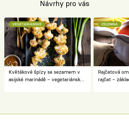
Návrhy pro vás
VEGETARIÁNSKÉ
ZELENINA
Květákové špízy se sezamem v
Rajčatová om
asijské marinádě – vegetariánská
rajčat – zákla
chuťovka z grilu