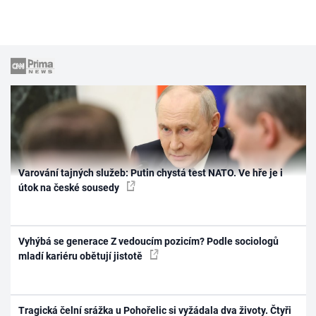
Varování tajných služeb: Putin chystá test NATO. Ve hře je i
útok na české sousedy
Vyhýbá se generace Z vedoucím pozicím? Podle sociologů
mladí kariéru obětují jistotě
Tragická čelní srážka u Pohořelic si vyžádala dva životy. Čtyři