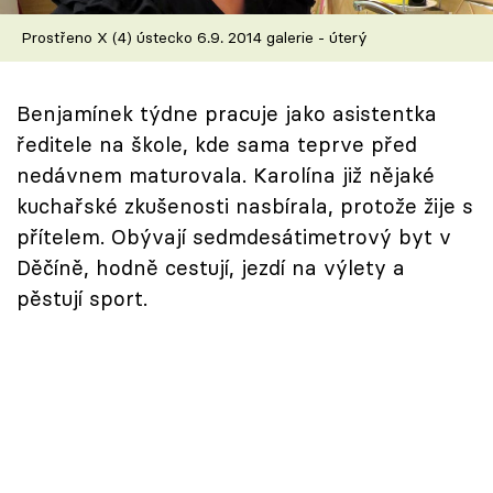
Škola vaření
Prostřeno X (4) ústecko 6.9. 2014 galerie - úterý
Recepty z TV
Benjamínek týdne pracuje jako asistentka
Speciál: Cuketa
ředitele na škole, kde sama teprve před
nedávnem maturovala. Karolína již nějaké
Těhotnej kuchař
kuchařské zkušenosti nasbírala, protože žije s
přítelem. Obývají sedmdesátimetrový byt v
Sledujte prima+
Děčíně, hodně cestují, jezdí na výlety a
pěstují sport.
Přihlášení
Sledujte nás