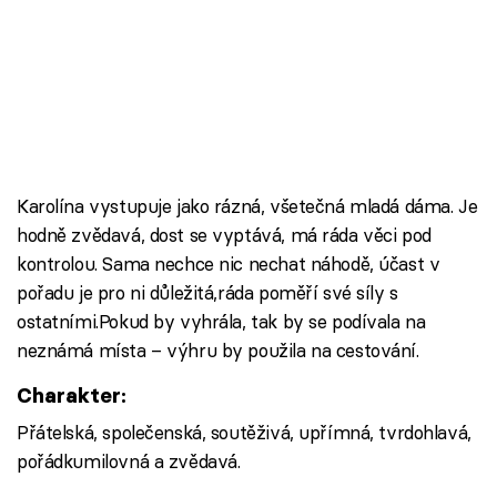
Karolína vystupuje jako rázná, všetečná mladá dáma. Je
hodně zvědavá, dost se vyptává, má ráda věci pod
kontrolou. Sama nechce nic nechat náhodě, účast v
pořadu je pro ni důležitá,ráda poměří své síly s
ostatními.Pokud by vyhrála, tak by se podívala na
neznámá místa – výhru by použila na cestování.
Charakter:
Přátelská, společenská, soutěživá, upřímná, tvrdohlavá,
pořádkumilovná a zvědavá.