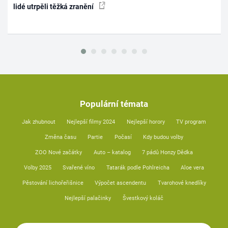
lidé utrpěli těžká zranění
Populární témata
Jak zhubnout
Nejlepší filmy 2024
Nejlepší horory
TV program
Změna času
Partie
Počasí
Kdy budou volby
ZOO Nové začátky
Auto – katalog
7 pádů Honzy Dědka
Volby 2025
Svařené víno
Tatarák podle Pohlreicha
Aloe vera
Pěstování lichořeřišnice
Výpočet ascendentu
Tvarohové knedlíky
Nejlepší palačinky
Švestkový koláč