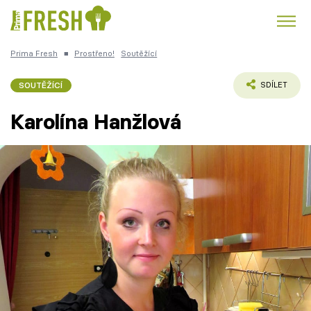
Prima Fresh
■
Prostřeno!
Soutěžící
Kuře
Polévky k večeři
Rychlé večeře
Trendy:
SOUTĚŽÍCÍ
SDÍLET
Česká kuchyně
Čokoláda
Karolína Hanžlová
Témata
Recepty
Články
TV Program