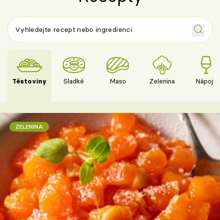
Těstoviny
Sladké
Maso
Zelenina
Nápoje
ZELENINA