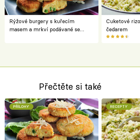
Rýžové burgery s kuřecím
Cuketové rizo
masem a mrkví podávané se
čedarem
salátem – lehká a chutná večeře
Přečtěte si také
PŘÍLOHY
RECEPTY