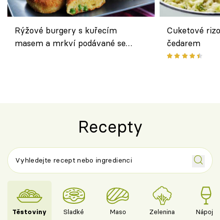
Rýžové burgery s kuřecím
Cuketové rizo
masem a mrkví podávané se
čedarem
salátem – lehká a chutná večeře
Recepty
Těstoviny
Sladké
Maso
Zelenina
Nápoje