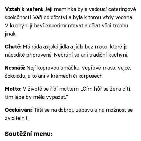
Její maminka byla vedoucí cateringové
Vztah k vaření:
společnosti. Vaří od dětství a byla k tomu vždy vedena.
V kuchyni jí baví experimentovat a dělat věci trochu
jinak.
Má ráda asijská jídla a jídlo bez masa, které je
Chutě:
nápaditě připravené. Nebrání se ani tradiční kuchyni.
Nejí koprovou omáčku, vepřové maso, vejce,
Nesnáší:
čokoládu, a to ani v krémech či korpusech.
V životě se řídí mottem: „Čím hůř se žena cítí,
Motto:
tím lépe by měla vypadat.“
Těší se na dobrou zábavu a na možnost se
Očekávání:
zviditelnit.
Soutěžní menu: