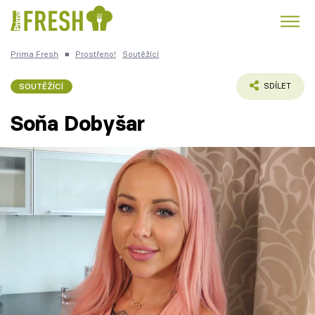
Prima Fresh
■
Prostřeno!
Soutěžící
Kuře
Polévky k večeři
Rychlé večeře
Trendy:
SOUTĚŽÍCÍ
SDÍLET
Česká kuchyně
Čokoláda
Soňa Dobyšar
Témata
Recepty
Články
TV Program