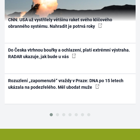
CNN: USA už vystřílely většinu raket svého klíčového
obranného systému. Nahradit je potrvá roky
Do Česka vtrhnou bouřky a ochlazení, platí extrémní výstraha.
RADAR ukazuje, jak bude u vás
Rozuzlení „zapomenuté“ vraždy v Praze: DNA po 15 letech
ukázala na podezřelého. Měl ubodat muže