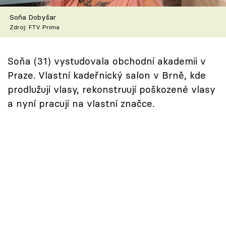
Škola vaření
Soňa Dobyšar
Zdroj: FTV Prima
Recepty z TV
Speciál: Cuketa
Soňa (31) vystudovala obchodní akademii v
Praze. Vlastní kadeřnický salon v Brně, kde
Těhotnej kuchař
prodlužují vlasy, rekonstruují poškozené vlasy
a nyní pracují na vlastní značce.
Sledujte prima+
Přihlášení
Sledujte nás