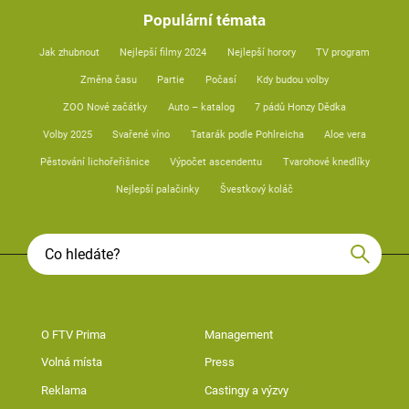
Populární témata
Jak zhubnout
Nejlepší filmy 2024
Nejlepší horory
TV program
Změna času
Partie
Počasí
Kdy budou volby
ZOO Nové začátky
Auto – katalog
7 pádů Honzy Dědka
Volby 2025
Svařené víno
Tatarák podle Pohlreicha
Aloe vera
Pěstování lichořeřišnice
Výpočet ascendentu
Tvarohové knedlíky
Nejlepší palačinky
Švestkový koláč
O FTV Prima
Management
Volná místa
Press
Reklama
Castingy a výzvy