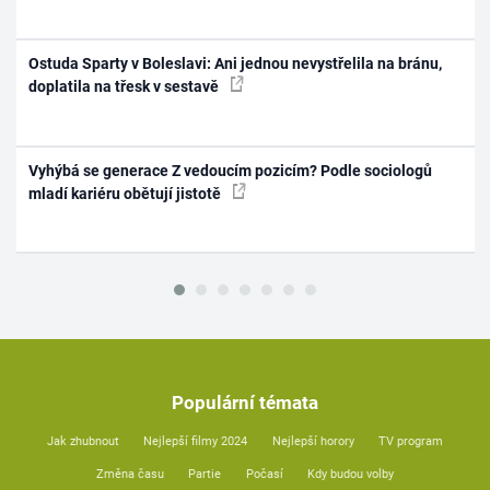
Ostuda Sparty v Boleslavi: Ani jednou nevystřelila na bránu,
doplatila na třesk v sestavě
Vyhýbá se generace Z vedoucím pozicím? Podle sociologů
mladí kariéru obětují jistotě
Populární témata
Jak zhubnout
Nejlepší filmy 2024
Nejlepší horory
TV program
Změna času
Partie
Počasí
Kdy budou volby