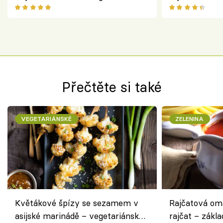
chuťovka z grilu
Přečtěte si také
VEGETARIÁNSKÉ
ZELENINA
Květákové špízy se sezamem v
Rajčatová om
asijské marinádě – vegetariánská
rajčat – zákla