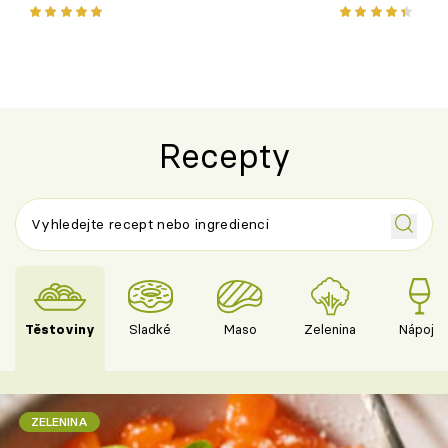
chuťovka z grilu
Recepty
Těstoviny
Sladké
Maso
Zelenina
Nápoje
ZELENINA