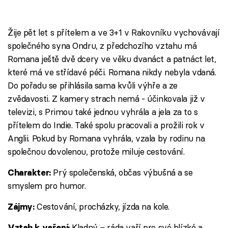
Žije pět let s přítelem a ve 3+1 v Rakovníku vychovávají
společného syna Ondru, z předchozího vztahu má
Romana ještě dvě dcery ve věku dvanáct a patnáct let,
které má ve střídavé péči. Romana nikdy nebyla vdaná.
Do pořadu se přihlásila sama kvůli výhře a ze
zvědavosti. Z kamery strach nemá - účinkovala již v
televizi, s Primou také jednou vyhrála a jela za to s
přítelem do Indie. Také spolu pracovali a prožili rok v
Anglii. Pokud by Romana vyhrála, vzala by rodinu na
společnou dovolenou, protože miluje cestování.
Prý společenská, občas výbušná a se
Charakter:
smyslem pro humor.
Cestování, procházky, jízda na kole.
Zájmy:
Kladný – ráda vaří pro své blízké a
Vztah k vaření: