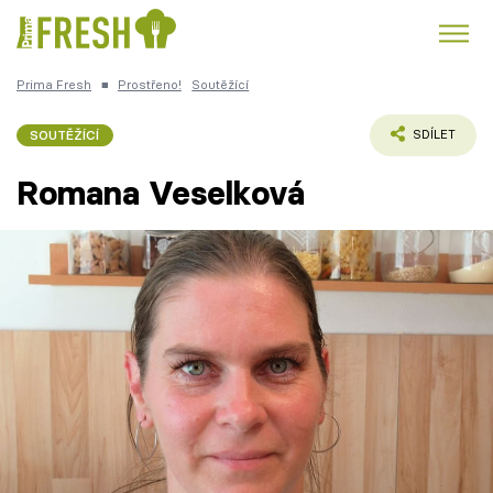
Prima Fresh
■
Prostřeno!
Soutěžící
Kuře
Polévky k večeři
Rychlé večeře
Trendy:
SOUTĚŽÍCÍ
SDÍLET
Česká kuchyně
Čokoláda
Romana Veselková
Témata
Recepty
Články
TV Program