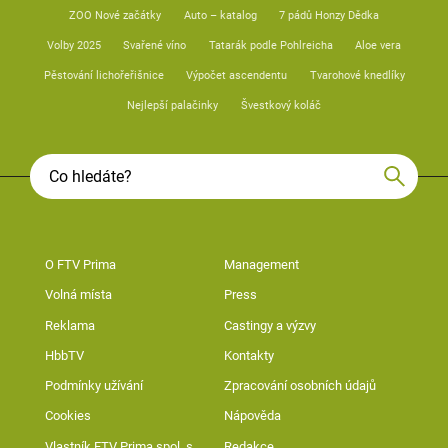
ZOO Nové začátky
Auto – katalog
7 pádů Honzy Dědka
Volby 2025
Svařené víno
Tatarák podle Pohlreicha
Aloe vera
Pěstování lichořeřišnice
Výpočet ascendentu
Tvarohové knedlíky
Nejlepší palačinky
Švestkový koláč
O FTV Prima
Management
Volná místa
Press
Reklama
Castingy a výzvy
HbbTV
Kontakty
Podmínky užívání
Zpracování osobních údajů
Cookies
Nápověda
Vlastník FTV Prima spol. s
Redakce