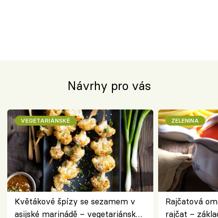
Návrhy pro vás
VEGETARIÁNSKÉ
ZELENINA
Květákové špízy se sezamem v
Rajčatová om
asijské marinádě – vegetariánská
rajčat – zákla