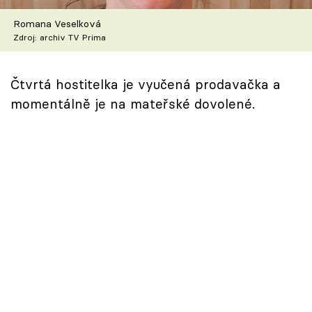
Škola vaření
Romana Veselková
Zdroj: archiv TV Prima
Recepty z TV
Speciál: Cuketa
Čtvrtá hostitelka je vyučená prodavačka a
momentálně je na mateřské dovolené.
Těhotnej kuchař
Sledujte prima+
Přihlášení
Sledujte nás