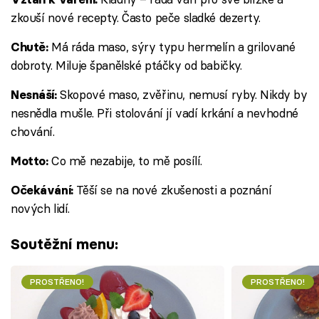
zkouší nové recepty. Často peče sladké dezerty.
Má ráda maso, sýry typu hermelín a grilované
Chutě:
dobroty. Miluje španělské ptáčky od babičky.
Skopové maso, zvěřinu, nemusí ryby. Nikdy by
Nesnáší:
nesnědla mušle. Při stolování jí vadí krkání a nevhodné
chování.
Co mě nezabije, to mě posílí.
Motto:
Těší se na nové zkušenosti a poznání
Očekávání:
nových lidí.
Soutěžní menu:
PROSTŘENO!
PROSTŘENO!