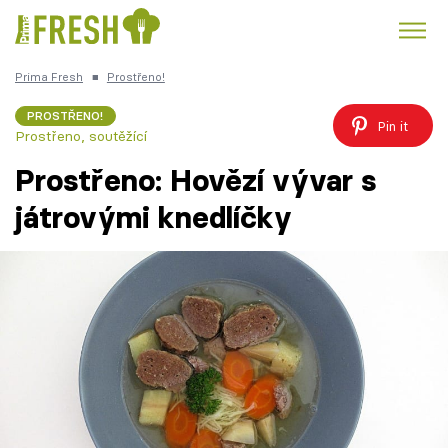
Prima Fresh
■
Prostřeno!
Kuře
Polévky k večeři
Rychlé večeře
Trendy:
PROSTŘENO!
Pin it
Prostřeno, soutěžící
Česká kuchyně
Čokoláda
Prostřeno: Hovězí vývar s
játrovými knedlíčky
Témata
Recepty
Články
TV Program