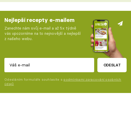
Nejlepší recepty e-mailem
Zanechte nám svůj e-mail a až 5x týdně
vás upozorníme na to nejnovější a nejlepší
z našeho webu.
ODESLAT
Odesláním formuláře souhlasíte s
podmínkami zpracování osobních
údajů