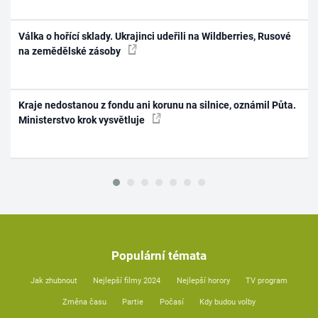
Válka o hořící sklady. Ukrajinci udeřili na Wildberries, Rusové
na zemědělské zásoby
Kraje nedostanou z fondu ani korunu na silnice, oznámil Půta.
Ministerstvo krok vysvětluje
Populární témata
Jak zhubnout
Nejlepší filmy 2024
Nejlepší horory
TV program
Změna času
Partie
Počasí
Kdy budou volby