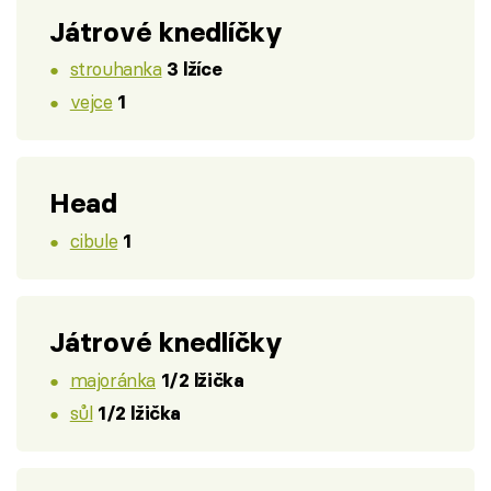
Játrové knedlíčky
strouhanka
3 lžíce
vejce
1
Head
cibule
1
Játrové knedlíčky
majoránka
1/2 lžička
sůl
1/2 lžička