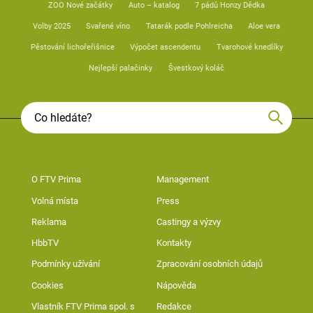
ZOO Nové začátky
Auto – katalog
7 pádů Honzy Dědka
Volby 2025
Svařené víno
Tatarák podle Pohlreicha
Aloe vera
Pěstování lichořeřišnice
Výpočet ascendentu
Tvarohové knedlíky
Nejlepší palačinky
Švestkový koláč
O FTV Prima
Management
Volná místa
Press
Reklama
Castingy a výzvy
HbbTV
Kontakty
Podmínky užívání
Zpracování osobních údajů
Cookies
Nápověda
Vlastník FTV Prima spol. s
Redakce