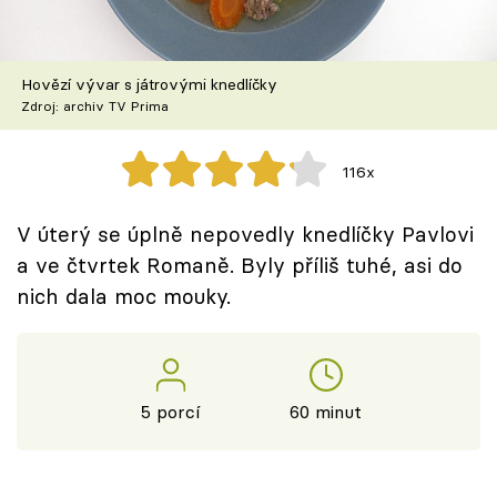
Škola vaření
Recepty z TV
Hovězí vývar s játrovými knedlíčky
Zdroj: archiv TV Prima
Speciál: Cuketa
116x
Těhotnej kuchař
V úterý se úplně nepovedly knedlíčky Pavlovi
Sledujte prima+
a ve čtvrtek Romaně. Byly příliš tuhé, asi do
nich dala moc mouky.
Přihlášení
Sledujte nás
5 porcí
60 minut