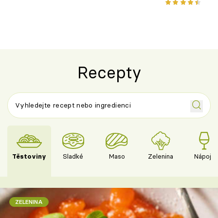
klasiky
Recepty
Těstoviny
Sladké
Maso
Zelenina
Nápoje
ZELENINA