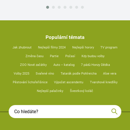
Populární témata
Jak zhubnout
Nejlepší filmy 2024
Nejlepší horory
TV program
Změna času
Partie
Počasí
Kdy budou volby
ZOO Nové začátky
Auto – katalog
7 pádů Honzy Dědka
Volby 2025
Svařené víno
Tatarák podle Pohlreicha
Aloe vera
Pěstování lichořeřišnice
Výpočet ascendentu
Tvarohové knedlíky
Nejlepší palačinky
Švestkový koláč