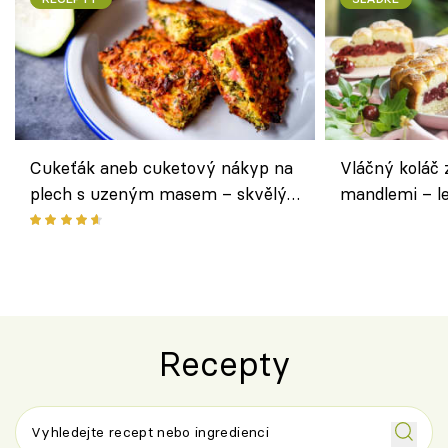
Cukeťák aneb cuketový nákyp na
Vláčný koláč 
plech s uzeným masem – skvělý
mandlemi – l
způsob, jak zpracovat přerostlé
i na oslavu
cukety
Recepty