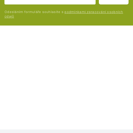
Odesláním formuláře souhlasíte s
podmínkami zpracování osobních
údajů