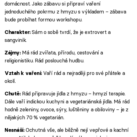
domácnost. Jako zábavu si připraví vaření
jednoduchého pokrmu z hmyzu s výkladem – zábava
bude probíhat formou workshopu.
Sám o sobě tvrdí, že je extrovert a
Charakter:
sangvinik.
Má rád zvířata, přírodu, cestování a
Zájmy:
religionistiku. Rád poslouchá hudbu.
Vaří rád a nejraději pro své přátele a
Vztah k vaření:
okolí.
Rád připravuje jídla z hmyzu – hmyzí terapie.
Chutě:
Dále vaří indickou kuchyni a vegetariánská jídla. Má rád
hodně zeleniny, ovoce, sýry, luštěniny a obiloviny – je z
nějakých 70 % vegetarián.
Ochutná vše, ale běžně nejí vepřové a kachní
Nesnáší: