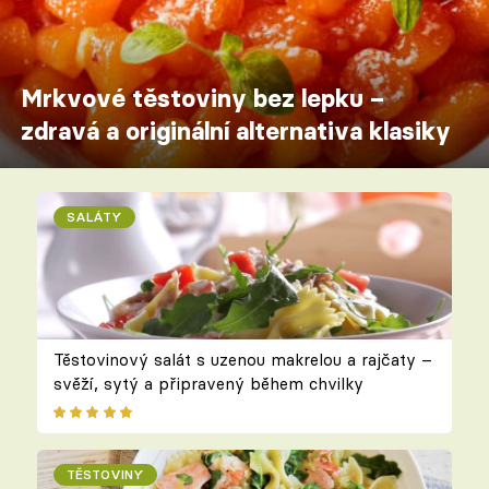
Mrkvové těstoviny bez lepku –
zdravá a originální alternativa klasiky
SALÁTY
Těstovinový salát s uzenou makrelou a rajčaty –
svěží, sytý a připravený během chvilky
TĚSTOVINY