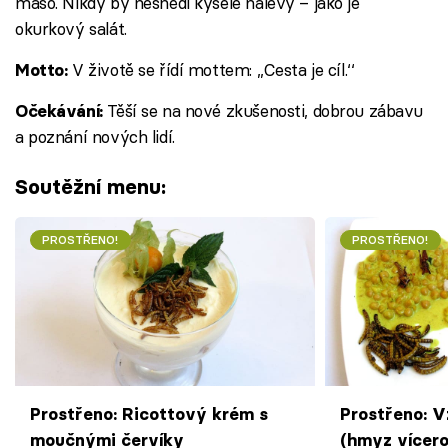
maso. Nikdy by nesnědl kyselé nálevy – jako je
okurkový salát.
V životě se řídí mottem: ,,Cesta je cíl.‘‘
Motto:
Těší se na nové zkušenosti, dobrou zábavu
Očekávání:
a poznání nových lidí.
Soutěžní menu:
PROSTŘENO!
PROSTŘENO!
Prostřeno: Ricottový krém s
Prostřeno: V
moučnými červíky
(hmyz vícero