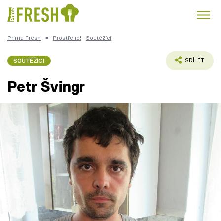
Prima Fresh
■
Prostřeno!
Soutěžící
Kuře
Polévky k večeři
Rychlé večeře
Trendy:
SOUTĚŽÍCÍ
SDÍLET
Česká kuchyně
Čokoláda
Petr Švingr
Témata
Recepty
Články
TV Program