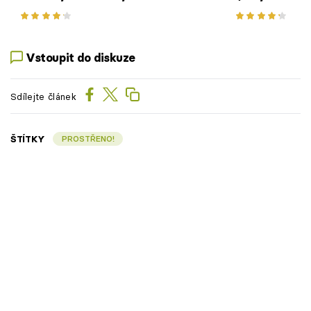
omáčce s ko
mangem a rý
Vstoupit do diskuze
Sdílejte článek
ŠTÍTKY
PROSTŘENO!