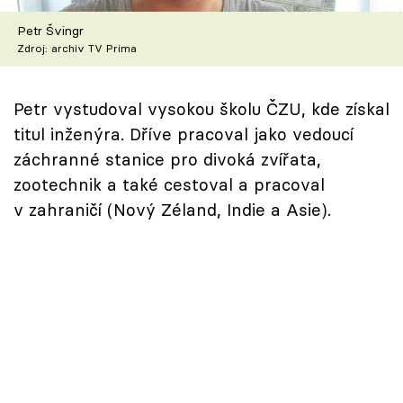
Škola vaření
Petr Švingr
Zdroj: archiv TV Prima
Recepty z TV
Speciál: Cuketa
Petr vystudoval vysokou školu ČZU, kde získal
titul inženýra. Dříve pracoval jako vedoucí
Těhotnej kuchař
záchranné stanice pro divoká zvířata,
zootechnik a také cestoval a pracoval
Sledujte prima+
v zahraničí (Nový Zéland, Indie a Asie).
Přihlášení
Sledujte nás