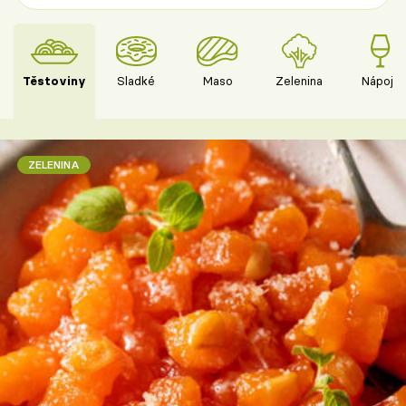
Těstoviny
Sladké
Maso
Zelenina
Nápoje
ZELENINA