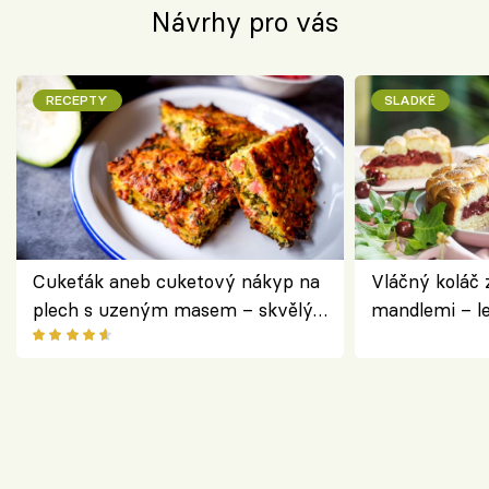
Návrhy pro vás
RECEPTY
SLADKÉ
Cukeťák aneb cuketový nákyp na
Vláčný koláč 
plech s uzeným masem – skvělý
mandlemi – l
způsob, jak zpracovat přerostlé
i na oslavu
cukety