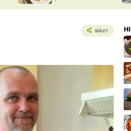
ŠÉFREDAK
VYCHYTÁVKY
SOUTĚŽ FR
NA NÁKUPECH
ČASOPIS
Hi
SDÍLET