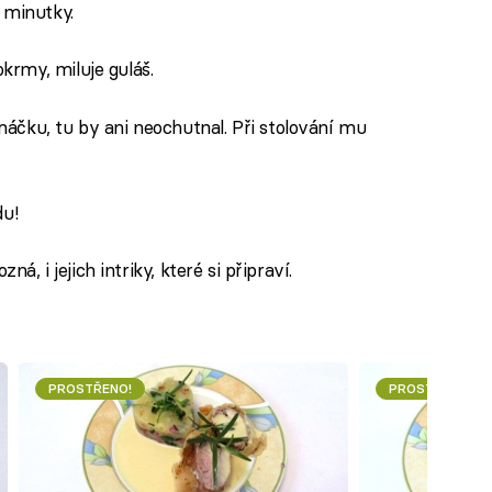
 minutky.
rmy, miluje guláš.
áčku, tu by ani neochutnal. Při stolování mu
du!
zná, i jejich intriky, které si připraví.
PROSTŘENO!
PROSTŘENO!