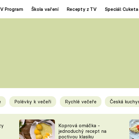
V Program
Škola vaření
Recepty z TV
Speciál: Cuketa
Polévky
Saláty
ČESKÁ KLASIKA
TĚSTOVIN
SILNÉ VÝVARY
SLADKÉ
KRÉMOVÉ
BEZMASÁ J
e
Polévky k večeři
Rychlé večeře
Česká kuchy
y
Tipy a triky
Novink
zy
Koprová omáčka -
jednoduchý recept na
poctivou klasiku
KAM ZA JÍDLEM
BLOG