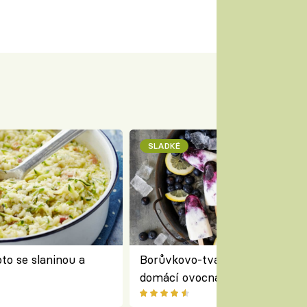
SLADKÉ
to se slaninou a
Borůvkovo-tvarohové nanuky 
domácí ovocná zmrzlina na dř