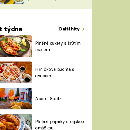
TORKY
ESH
t týdne
Další hity
Plněné cukety s krůtím
masem
Hrníčková buchta s
ovocem
Aperol Spritz
Plněné papriky s rajskou
omáčkou