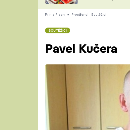
nepotřebujete troubu
ZDENĚK
ČESKO NA TALÍŘI
POHLREICH
Prima Fresh
■
Prostřeno!
Soutěžící
KAROLÍNA,
JAROSLAV SAPÍK
DOMÁCÍ
SOUTĚŽÍCÍ
KUCHAŘKA
KAROLÍNA
KAMBERSKÁ
Pavel Kučera