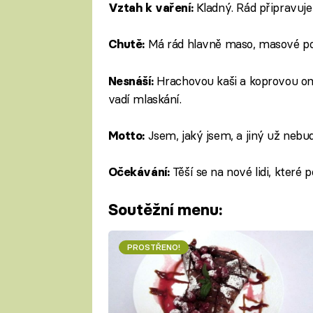
Kladný. Rád připravuje
Vztah k vaření:
Má rád hlavně maso, masové pok
Chutě:
Hrachovou kaši a koprovou om
Nesnáší:
vadí mlaskání.
Jsem, jaký jsem, a jiný už nebu
Motto:
Těší se na nové lidi, které po
Očekávání:
Soutěžní menu:
PROSTŘENO!