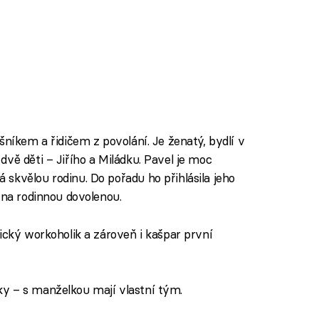
šníkem a řidičem z povolání. Je ženatý, bydlí v
vě děti – Jiřího a Miládku. Pavel je moc
skvělou rodinu. Do pořadu ho přihlásila jeho
 na rodinnou dovolenou.
tický workoholik a zároveň i kašpar první
y – s manželkou mají vlastní tým.