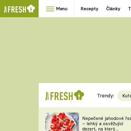
Menu
Recepty
Články
T
Oblíbené
Přílohy
recepty
HRANOLKY
HOUBY
KNEDLÍKY
DÝNĚ
KAŠE
RYCHLOVKY
Trendy:
Kuř
Populární
Videorecept
Nepečené jahodové ře
– lehký a osvěžující
kuchaři
dezert, na který
TEĎ VAŘÍ ŠÉF!