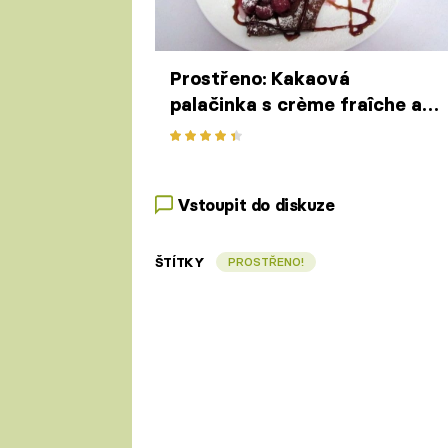
Prostřeno: Kakaová
palačinka s crème fraîche a
glazovanými višněmi
Vstoupit do diskuze
ŠTÍTKY
PROSTŘENO!