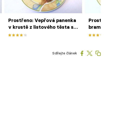
Prostřeno: Vepřová panenka
Prostřeno:
v krustě z listového těsta se
bramborač
šťouchaným bramborem,
dijonská omáčka
Sdílejte článek