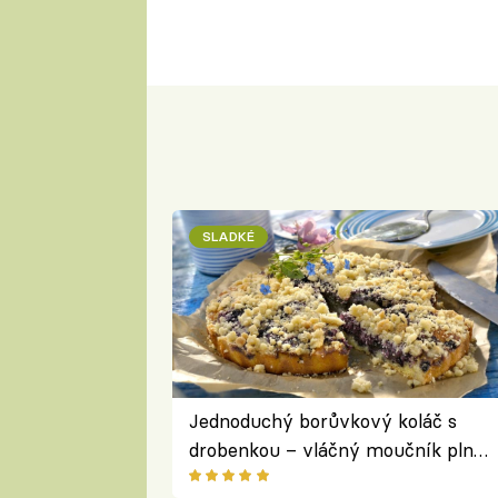
SLADKÉ
Jednoduchý borůvkový koláč s
drobenkou – vláčný moučník plný
ovoce