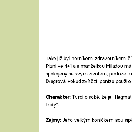
Také již byl horníkem, zdravotníkem, čí
Plzni ve 4+1 a s manželkou Miladou má d
spokojený se svým životem, protože má 
švagrová. Pokud zvítězí, peníze použije
Tvrdí o sobě, že je „flegma
Charakter:
třídy“.
Jeho velkým koníčkem jsou šipk
Zájmy: