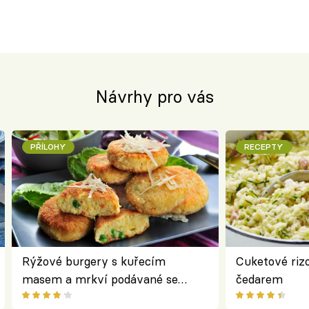
Návrhy pro vás
PŘÍLOHY
RECEPTY
Rýžové burgery s kuřecím
Cuketové rizo
masem a mrkví podávané se
čedarem
salátem – lehká a chutná večeře