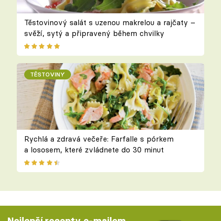
Těstovinový salát s uzenou makrelou a rajčaty –
svěží, sytý a připravený během chvilky
TĚSTOVINY
Rychlá a zdravá večeře: Farfalle s pórkem
a lososem, které zvládnete do 30 minut
Nejlepší recepty e-mailem