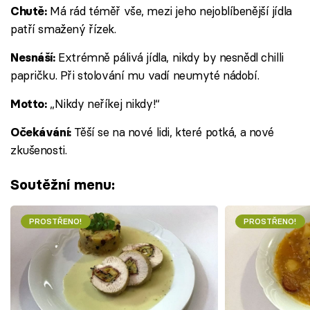
Má rád téměř vše, mezi jeho nejoblíbenější jídla
Chutě:
patří smažený řízek.
Extrémně pálivá jídla, nikdy by nesnědl chilli
Nesnáší:
papričku. Při stolování mu vadí neumyté nádobí.
„Nikdy neříkej nikdy!“
Motto:
Těší se na nové lidi, které potká, a nové
Očekávání:
zkušenosti.
Soutěžní menu:
PROSTŘENO!
PROSTŘENO!