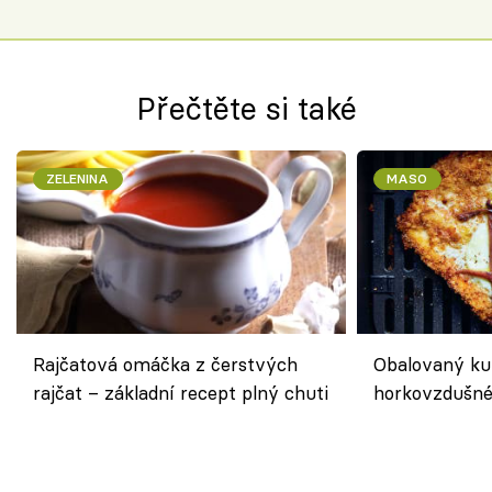
Přečtěte si také
ZELENINA
MASO
Rajčatová omáčka z čerstvých
Obalovaný kuř
rajčat – základní recept plný chuti
horkovzdušné 
novém pojetí
Olivera