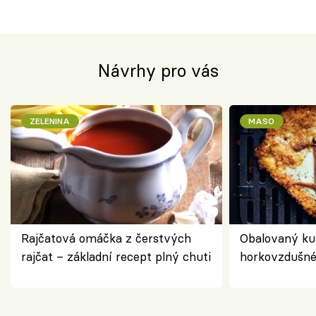
Návrhy pro vás
ZELENINA
MASO
Rajčatová omáčka z čerstvých
Obalovaný kuř
rajčat – základní recept plný chuti
horkovzdušné 
novém pojetí
Olivera