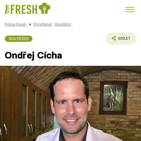
Prima Fresh
■
Prostřeno!
Soutěžící
Kuře
Polévky k večeři
Rychlé večeře
Trendy:
SOUTĚŽÍCÍ
SDÍLET
Česká kuchyně
Čokoláda
Ondřej Cícha
Témata
Recepty
Články
TV Program