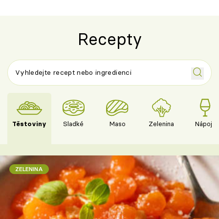
Recepty
Těstoviny
Sladké
Maso
Zelenina
Nápoje
ZELENINA