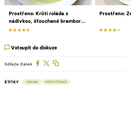
Prostřeno: Krůtí roláda s
Prostřeno: Z
nádivkou, šťouchané brambory
po moravsku
Vstoupit do diskuze
Sdílejte článek
ŠTÍTKY
ONLINE
PROSTŘENO!