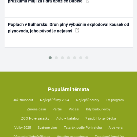
průzkumu mají za lídra opozice Babiše
Poplach v Bulharsku: Dron plný výbušnin explodoval kousek od
plynovodu, jeho původ je nejasný
Populární témata
Jak zhubnout
Nejlepší filmy 2024
Nejlepší horory
TV program
Změna času
Partie
Počasí
Kdy budou volby
ZOO Nové začátky
Auto – katalog
7 pádů Honzy Dědka
Volby 2025
Svařené víno
Tatarák podle Pohlreicha
Aloe vera
Pěstování lichořeřišnice
Výpočet ascendentu
Tvarohové knedlíky