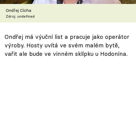
Škola vaření
Ondřej Cícha
Zdroj: undefined
Recepty z TV
Speciál: Cuketa
Ondřej má výuční list a pracuje jako operátor
výroby. Hosty uvítá ve svém malém bytě,
Těhotnej kuchař
vařit ale bude ve vinném sklípku u Hodonína.
Sledujte prima+
Přihlášení
Sledujte nás