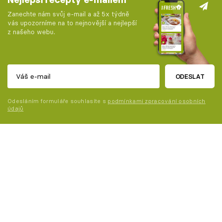
Zanechte nám svůj e-mail a až 5x týdně
vás upozorníme na to nejnovější a nejlepší
z našeho webu.
ODESLAT
Odesláním formuláře souhlasíte s
podmínkami zpracování osobních
údajů