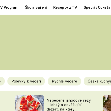
V Program
Škola vaření
Recepty z TV
Speciál: Cuketa
Polévky
Saláty
ČESKÁ KLASIKA
TĚSTOVIN
SILNÉ VÝVARY
SLADKÉ
KRÉMOVÉ
BEZMASÁ J
e
Polévky k večeři
Rychlé večeře
Česká kuchy
y
Tipy a triky
Novink
Nepečené jahodové řezy
– lehký a osvěžující
dezert, na který
KAM ZA JÍDLEM
BLOG