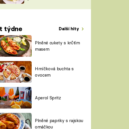
TORKY
ESH
t týdne
Další hity
Plněné cukety s krůtím
masem
Hrníčková buchta s
ovocem
Aperol Spritz
Plněné papriky s rajskou
omáčkou