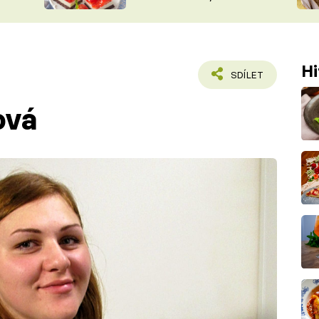
nepotřebujete troubu
ŠÉFREDAK
VYCHYTÁVKY
SOUTĚŽ FR
NA NÁKUPECH
ČASOPIS
Hi
SDÍLET
ová