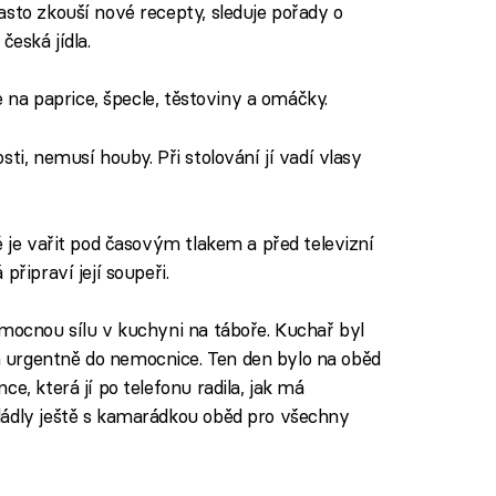
asto zkouší nové recepty, sleduje pořady o
česká jídla.
ře na paprice, špecle, těstoviny a omáčky.
řnosti, nemusí houby. Při stolování jí vadí vlasy
ké je vařit pod časovým tlakem a před televizní
připraví její soupeři.
omocnou sílu v kuchyni na táboře. Kuchař byl
 urgentně do nemocnice. Ten den bylo na oběd
e, která jí po telefonu radila, jak má
ládly ještě s kamarádkou oběd pro všechny