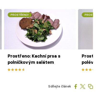
PROSTŘENO!
PROSTŘENO!
Prostřeno: Kachní prsa s
Prostřeno:
polníčkovým salátem
polévka se 
Sdílejte článek