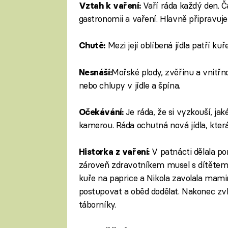
Vaří ráda každý den. Č
Vztah k vaření:
gastronomii a vaření. Hlavně připravuje 
Mezi její oblíbená jídla patří ku
Chutě:
​​​​​​Mořské plody, zvěřinu a vnit
Nesnáší: ​
nebo chlupy v jídle a špína.
Je ráda, že si vyzkouší, ja
Očekávání:
kamerou. Ráda ochutná nová jídla, která 
V patnácti dělala p
Historka z vaření:
zároveň zdravotníkem musel s dítětem
kuře na paprice a Nikola zavolala maminc
postupovat a oběd dodělat. Nakonec zv
táborníky.