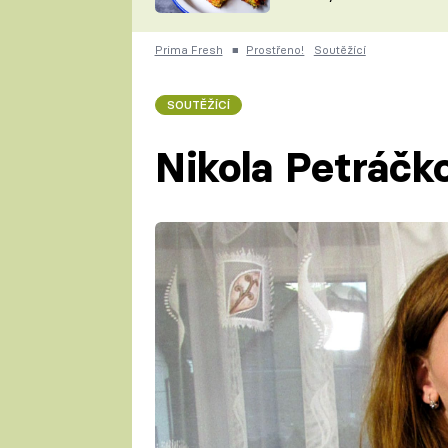
skvělý způsob, jak
ZDENĚK
zpracovat přerostlé
ČESKO NA TALÍŘI
cukety
POHLREICH
Prima Fresh
■
Prostřeno!
Soutěžící
KAROLÍNA,
JAROSLAV SAPÍK
DOMÁCÍ
SOUTĚŽÍCÍ
KUCHAŘKA
KAROLÍNA
KAMBERSKÁ
Nikola Petráčk