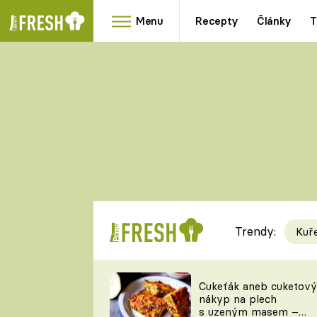
Menu
Recepty
Články
T
Oblíbené
Přílohy
recepty
HRANOLKY
HOUBY
KNEDLÍKY
DÝNĚ
KAŠE
RYCHLOVKY
Trendy:
Kuř
Populární
Videorecept
Cukeťák aneb cuketový
nákyp na plech
kuchaři
s uzeným masem –
TEĎ VAŘÍ ŠÉF!