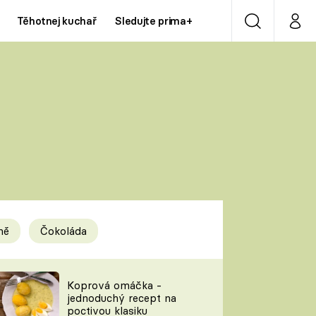
Těhotnej kuchař
Sledujte prima+
Vyhledávání
Můj p
Prima+
Y
CNN Prima NEWS
Prima ZOOM
ÍDLA
Prima LIVING
Prima Ženy
ně
Čokoláda
Prima LAJK
y
Koprová omáčka -
jednoduchý recept na
Sledujte nás
poctivou klasiku