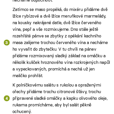
Zatímco se maso propéká, do mixéru přidáme dvě
lžíce rybízové a dvě lžíce meruňkové marmelády,
na kousky nakrájené datle, dvě lžíce červeného
vína, pepř a vše rozmixujeme. Dno stále ještě
rozehřáté pánve se zbytky z opékání kachního
masa zalijeme trochou červeného vína a necháme
ho vyvařit do zbytečku. V tu chvíli na pánev
přidáme rozmixovaný sladký základ na omáčku a
několik kuliček hroznového vína rozkrojených napůl
a vypeckovaných, promíchá a nechá už jen
maličko prohřát.
K polníčkovému salátu s rukolou a opraženými
ořechy přidáme trochu citronové šťávy, trochu
připravené sladké omáčky a kapku olivového oleje,
rukama promícháme, aby byl salát pěkně
ochucený.