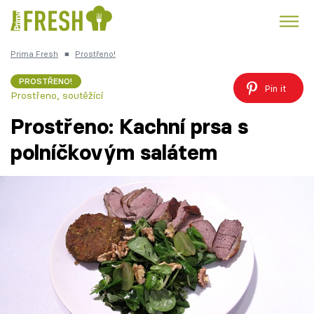
Prima Fresh
■
Prostřeno!
Kuře
Polévky k večeři
Rychlé večeře
Trendy:
PROSTŘENO!
Pin it
Prostřeno, soutěžící
Česká kuchyně
Čokoláda
Prostřeno: Kachní prsa s
polníčkovým salátem
Témata
Recepty
Články
TV Program