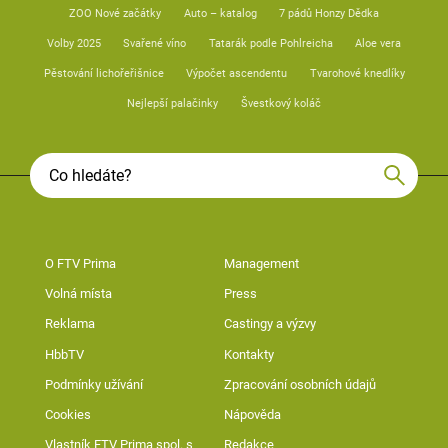
ZOO Nové začátky
Auto – katalog
7 pádů Honzy Dědka
Volby 2025
Svařené víno
Tatarák podle Pohlreicha
Aloe vera
Pěstování lichořeřišnice
Výpočet ascendentu
Tvarohové knedlíky
Nejlepší palačinky
Švestkový koláč
O FTV Prima
Management
Volná místa
Press
Reklama
Castingy a výzvy
HbbTV
Kontakty
Podmínky užívání
Zpracování osobních údajů
Cookies
Nápověda
Vlastník FTV Prima spol. s
Redakce