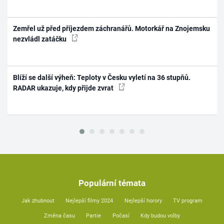
Zemřel už před příjezdem záchranářů. Motorkář na Znojemsku
nezvládl zatáčku
Blíží se další výheň: Teploty v Česku vyletí na 36 stupňů.
RADAR ukazuje, kdy přijde zvrat
Populární témata
Jak zhubnout
Nejlepší filmy 2024
Nejlepší horory
TV program
Změna času
Partie
Počasí
Kdy budou volby