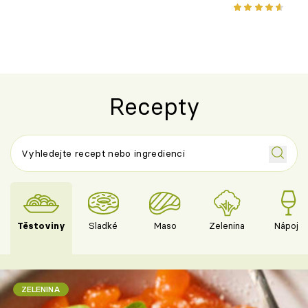
novém pojetí podle Jamieho
způsob, jak z
Olivera
cukety
Recepty
Těstoviny
Sladké
Maso
Zelenina
Nápoje
ZELENINA