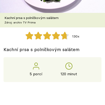
Škola vaření
Recepty z TV
Kachní prsa s polníčkovým salátem
Zdroj: archiv TV Prima
Speciál: Cuketa
130x
Těhotnej kuchař
Kachní prsa s polníčkovým salátem
Sledujte prima+
Přihlášení
5 porcí
120 minut
Sledujte nás