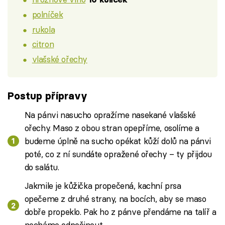
polníček
rukola
citron
vlašské ořechy
Postup přípravy
Na pánvi nasucho opražíme nasekané vlašské
ořechy. Maso z obou stran opepříme, osolíme a
budeme úplně na sucho opékat kůží dolů na pánvi
poté, co z ní sundáte opražené ořechy – ty přijdou
do salátu.
Jakmile je kůžička propečená, kachní prsa
opečeme z druhé strany, na bocích, aby se maso
dobře propeklo. Pak ho z pánve přendáme na talíř a
necháme odpočinout.