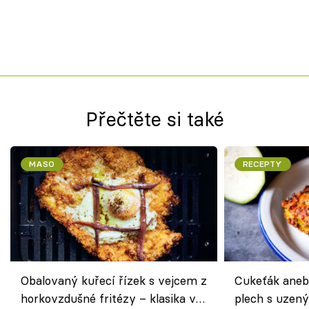
Přečtěte si také
MASO
RECEPTY
Obalovaný kuřecí řízek s vejcem z
Cukeťák aneb
horkovzdušné fritézy – klasika v
plech s uzen