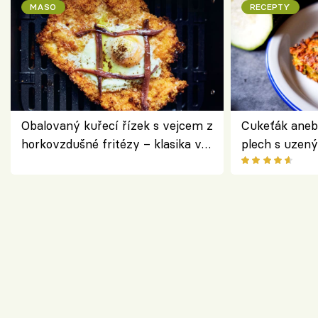
MASO
RECEPTY
Obalovaný kuřecí řízek s vejcem z
Cukeťák aneb
horkovzdušné fritézy – klasika v
plech s uzen
novém pojetí podle Jamieho
způsob, jak z
Olivera
cukety