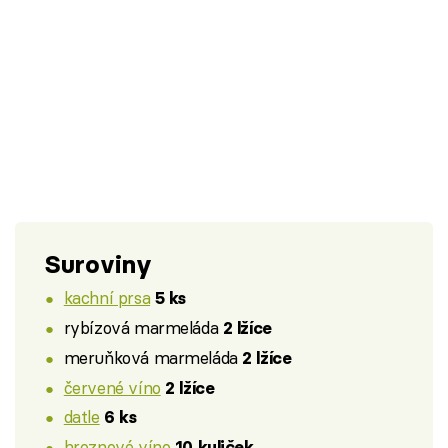
Suroviny
kachní prsa
5 ks
rybízová marmeláda
2 lžíce
meruňková marmeláda
2 lžíce
červené víno
2 lžíce
datle
6 ks
hroznové víno
10 kuliček