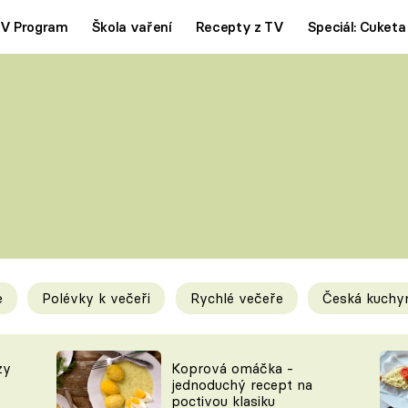
V Program
Škola vaření
Recepty z TV
Speciál: Cuketa
Polévky
Saláty
ČESKÁ KLASIKA
TĚSTOVIN
SILNÉ VÝVARY
SLADKÉ
KRÉMOVÉ
BEZMASÁ J
e
Polévky k večeři
Rychlé večeře
Česká kuchy
y
Tipy a triky
Novink
zy
Koprová omáčka -
jednoduchý recept na
poctivou klasiku
KAM ZA JÍDLEM
BLOG