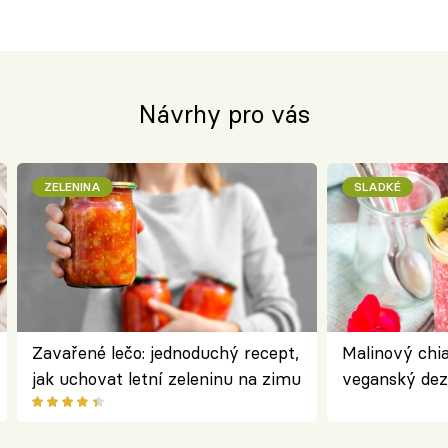
Návrhy pro vás
ZELENINA
SLADKÉ
Zavařené lečo: jednoduchý recept,
Malinový chi
jak uchovat letní zeleninu na zimu
veganský dez
ořechů