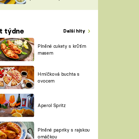
TORKY
ESH
t týdne
Další hity
Plněné cukety s krůtím
masem
Hrníčková buchta s
ovocem
Aperol Spritz
Plněné papriky s rajskou
omáčkou