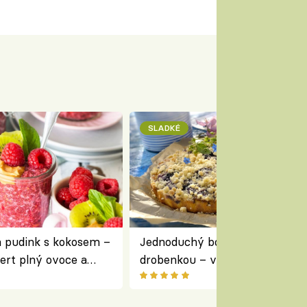
SLADKÉ
a pudink s kokosem –
Jednoduchý borůvkový koláč s
ert plný ovoce a
drobenkou – vláčný moučník p
ovoce