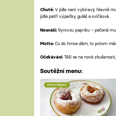
V jídle není vybíravý, hlavně m
Chutě:
jídla patří výpečky, guláš a svíčková.
Syrovou papriku – pečená mu n
Nesnáší:
Co do hrnce dám, to potom má
Motto:
Těší se na nové zkušenosti
Očekávání:
Soutěžní menu:
PROSTŘENO!