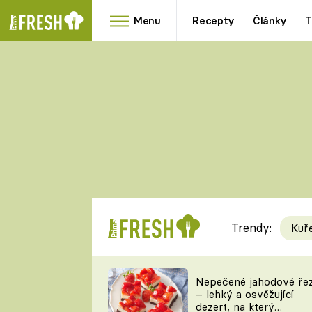
Menu
Recepty
Články
T
Oblíbené
Přílohy
recepty
HRANOLKY
HOUBY
KNEDLÍKY
DÝNĚ
KAŠE
RYCHLOVKY
Trendy:
Kuř
Populární
Videorecept
Nepečené jahodové ře
– lehký a osvěžující
kuchaři
dezert, na který
TEĎ VAŘÍ ŠÉF!