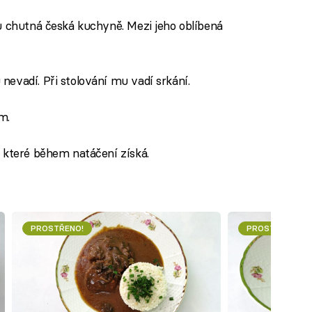
u chutná česká kuchyně. Mezi jeho oblíbená
evadí. Při stolování mu vadí srkání.
m.
, které během natáčení získá.
PROSTŘENO!
PROSTŘENO!