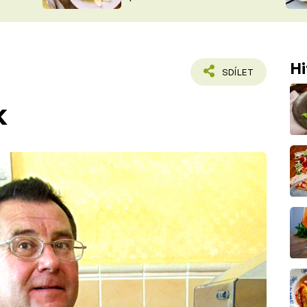
ŠÉFREDAK
VYCHYTÁVKY
SOUTĚŽ FR
NA NÁKUPECH
ČASOPIS
Hi
SDÍLET
k