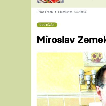
nepotřebujete troubu
ZDENĚK
ČESKO NA TALÍŘI
POHLREICH
Prima Fresh
■
Prostřeno!
Soutěžící
KAROLÍNA,
JAROSLAV SAPÍK
DOMÁCÍ
SOUTĚŽÍCÍ
KUCHAŘKA
KAROLÍNA
KAMBERSKÁ
Miroslav Zeme