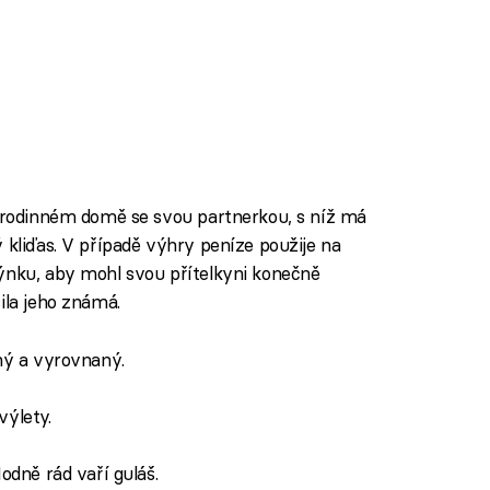
v rodinném domě se svou partnerkou, s níž má
 kliďas. V případě výhry peníze použije na
ýnku, aby mohl svou přítelkyni konečně
ila jeho známá.
dný a vyrovnaný.
výlety.
Hodně rád vaří guláš.