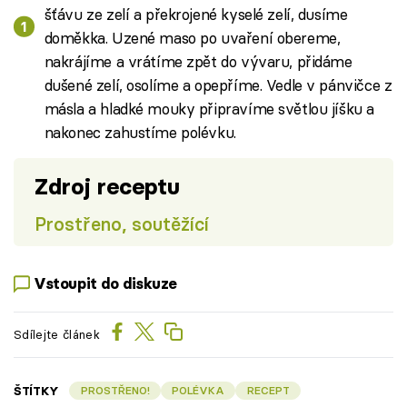
šťávu ze zelí a překrojené kyselé zelí, dusíme
doměkka. Uzené maso po uvaření obereme,
nakrájíme a vrátíme zpět do vývaru, přidáme
dušené zelí, osolíme a opepříme. Vedle v pánvičce z
másla a hladké mouky připravíme světlou jíšku a
nakonec zahustíme polévku.
Zdroj receptu
Prostřeno, soutěžící
Vstoupit do diskuze
Sdílejte článek
ŠTÍTKY
PROSTŘENO!
POLÉVKA
RECEPT