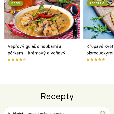
MASO
RECEPTY
Vepřový guláš s houbami a
Křupavé květ
pórkem – krémový a voňavý
olomouckými 
pokrm z jednoho hrnce
bezlepkový o
českým sýre
Recepty