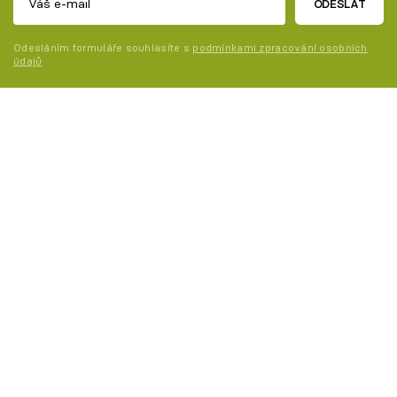
ODESLAT
Odesláním formuláře souhlasíte s
podmínkami zpracování osobních
údajů