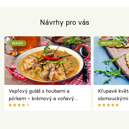
Návrhy pro vás
MASO
RECEPTY
Vepřový guláš s houbami a
Křupavé květ
pórkem – krémový a voňavý
olomouckými 
pokrm z jednoho hrnce
bezlepkový o
českým sýre