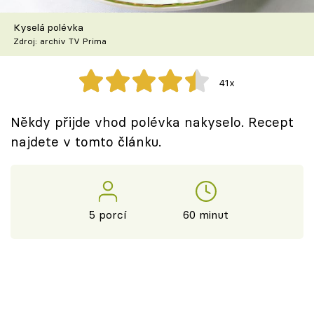
Škola vaření
Kyselá polévka
Zdroj: archiv TV Prima
Recepty z TV
Speciál: Cuketa
41x
Těhotnej kuchař
Někdy přijde vhod polévka nakyselo. Recept
najdete v tomto článku.
Sledujte prima+
Přihlášení
5 porcí
60 minut
Sledujte nás