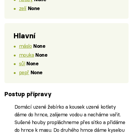
zelí
None
Hlavní
máslo
None
mouka
None
sůl
None
pepř
None
Postup přípravy
Domácí uzené žebírko a kousek uzené kotlety
dáme do hrnce, zalijeme vodou a necháme vařit.
Sušené houby propláchneme přes sítko a přidáme
do hrnce k masu. Do druhého hrnce dáme kyselou