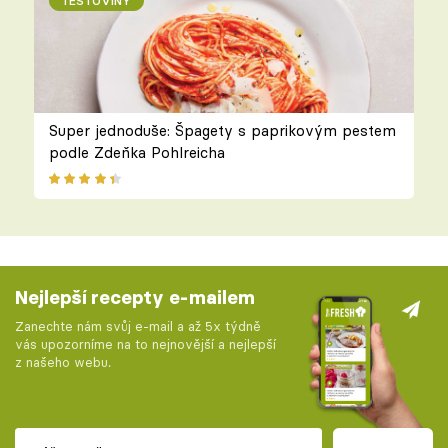
TĚSTOVINY
Super jednoduše: Špagety s paprikovým pestem
podle Zdeňka Pohlreicha
Nejlepší recepty e-mailem
Zanechte nám svůj e-mail a až 5x týdně
vás upozorníme na to nejnovější a nejlepší
z našeho webu.