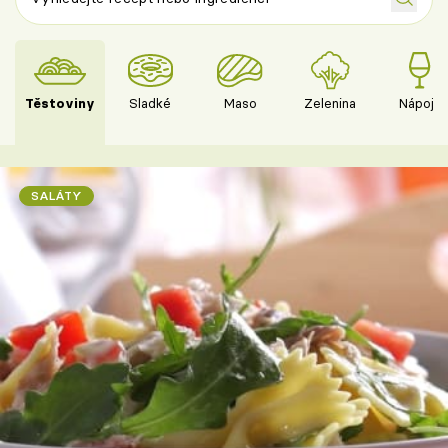
Těstoviny
Sladké
Maso
Zelenina
Nápoje
SALÁTY