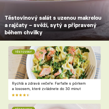
Těstovinový salát s uzenou makrelou
a rajčaty – svěží, sytý a připravený
během chvilky
TĚSTOVINY
Rychlá a zdravá večeře: Farfalle s pórkem
a lososem, které zvládnete do 30 minut