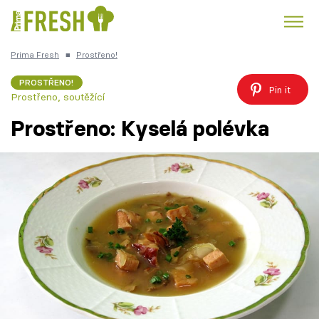
Prima Fresh
■
Prostřeno!
Kuře
Polévky k večeři
Rychlé večeře
Trendy:
PROSTŘENO!
Pin it
Prostřeno, soutěžící
Česká kuchyně
Čokoláda
Prostřeno: Kyselá polévka
Témata
Recepty
Články
TV Program