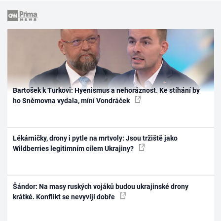
Bartošek k Turkovi: Hyenismus a nehoráznost. Ke stíhání by
ho Sněmovna vydala, míní Vondráček
Lékárničky, drony i pytle na mrtvoly: Jsou tržiště jako
Wildberries legitimním cílem Ukrajiny?
Šándor: Na masy ruských vojáků budou ukrajinské drony
krátké. Konflikt se nevyvíjí dobře