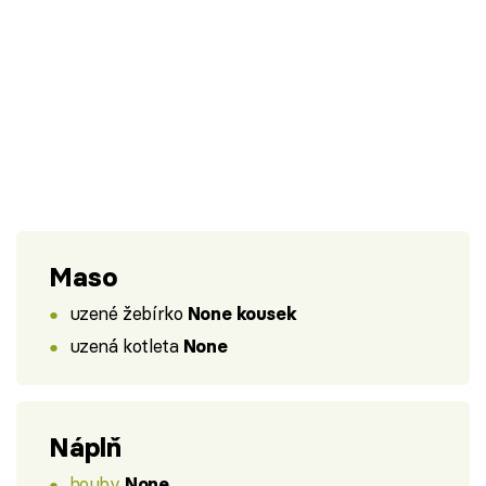
Maso
uzené žebírko
None kousek
uzená kotleta
None
Náplň
houby
None