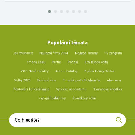
Populární témata
Jak zhubnout
Nejlepší filmy 2024
Nejlepší horory
TV program
Změna času
Partie
Počasí
Kdy budou volby
ZOO Nové začátky
Auto – katalog
7 pádů Honzy Dědka
Volby 2025
Svařené víno
Tatarák podle Pohlreicha
Aloe vera
Pěstování lichořeřišnice
Výpočet ascendentu
Tvarohové knedlíky
Nejlepší palačinky
Švestkový koláč