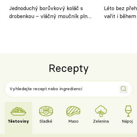
Jednoduchý borůvkový koláč s
Léto bez přeh
drobenkou – vláčný moučník plný
vařit i během
ovoce
Recepty
Těstoviny
Sladké
Maso
Zelenina
Nápoje