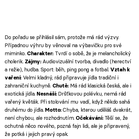
Do pořadu se přihlásil sám, protože má rád výzvy.
Případnou výhru by věnoval na výbavičku pro své
miminko.
Tvrdí o sobě, že je melancholický
Charakter:
cholerik.
Audiovizuální tvorba, divadlo (herectví
Zájmy:
a režie), hudba. Sport: běh, ping pong a fotbal.
Vztah k
Velmi kladný, rád připravuje jídla tradiční i
vaření:
zahraniční kuchyně.
Má rád klasická česká, ale i
Chutě:
exotická jídla.
Dršťkovou polévku, nemá rád
Nesnáší:
vařený květák. Při stolování mu vadí, když někdo sahá
druhému do jídla.
Chyba, kterou uděláš dvakrát,
Motto:
není chybou, ale rozhodnutím.
Těší se, že
Očekávání:
ochutná něco nového, pozná fajn lidi, ale je připravený,
že potká i jejich pravý opak.