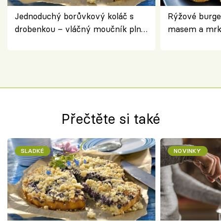
Jednoduchý borůvkový koláč s
Rýžové burge
drobenkou – vláčný moučník plný
masem a mrk
ovoce
salátem – leh
Přečtěte si také
SLADKÉ
NOVINKY