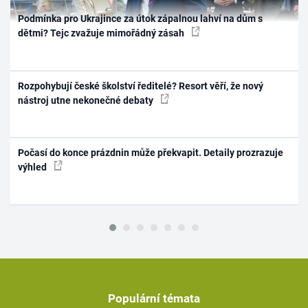
Podmínka pro Ukrajince za útok zápalnou lahví na dům s
dětmi? Tejc zvažuje mimořádný zásah
Rozpohybují české školství ředitelé? Resort věří, že nový
nástroj utne nekonečné debaty
Počasí do konce prázdnin může překvapit. Detaily prozrazuje
výhled
Populární témata