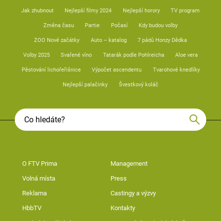
Jak zhubnout
Nejlepší filmy 2024
Nejlepší horory
TV program
Změna času
Partie
Počasí
Kdy budou volby
ZOO Nové začátky
Auto – katalog
7 pádů Honzy Dědka
Volby 2025
Svařené víno
Tatarák podle Pohlreicha
Aloe vera
Pěstování lichořeřišnice
Výpočet ascendentu
Tvarohové knedlíky
Nejlepší palačinky
Švestkový koláč
O FTV Prima
Management
Volná místa
Press
Reklama
Castingy a výzvy
HbbTV
Kontakty