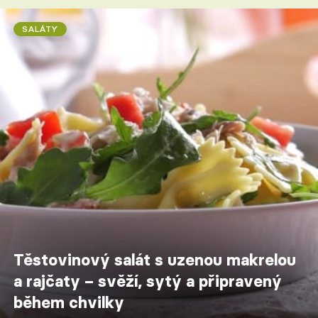
SALÁTY
Těstovinový salát s uzenou makrelou
a rajčaty – svěží, sytý a připravený
během chvilky