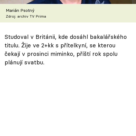
Škola vaření
Marián Psotný
Zdroj: archiv TV Prima
Recepty z TV
Speciál: Cuketa
Studoval v Británii, kde dosáhl bakalářského
titulu. Žije ve 2+kk s přítelkyní, se kterou
Těhotnej kuchař
čekají v prosinci miminko, příští rok spolu
plánují svatbu.
Sledujte prima+
Přihlášení
Sledujte nás