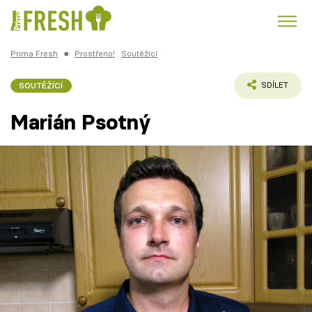
Prima Fresh
■
Prostřeno!
Soutěžící
Kuře
Polévky k večeři
Rychlé večeře
Trendy:
SOUTĚŽÍCÍ
SDÍLET
Česká kuchyně
Čokoláda
Marián Psotný
Témata
Recepty
Články
TV Program