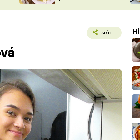
ŠÉFREDAK
VYCHYTÁVKY
SOUTĚŽ FR
NA NÁKUPECH
ČASOPIS
Hi
SDÍLET
ová