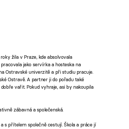
oky žila v Praze, kde absolvovala
pracovala jako servírka a hosteska na
a Ostravské univerzitě a při studiu pracuje.
ké Ostravě. A partner ji do pořadu také
í dobře vařit. Pokud vyhraje, asi by nakoupila
lativně zábavná a společenská.
 s přítelem společně cestují. Škola a práce jí