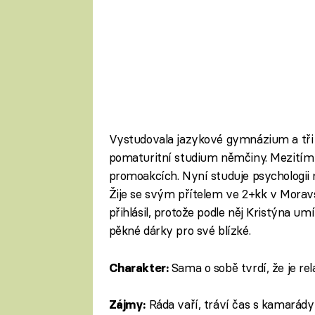
Vystudovala jazykové gymnázium a tři r
pomaturitní studium němčiny. Mezitím 
promoakcích. Nyní studuje psychologii n
Žije se svým přítelem ve 2+kk v Moravs
přihlásil, protože podle něj Kristýna um
pěkné dárky pro své blízké.
Sama o sobě tvrdí, že je re
Charakter:
Ráda vaří, tráví čas s kamarády a
Zájmy: