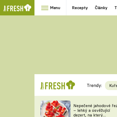
Menu
Recepty
Články
T
Oblíbené
Přílohy
recepty
HRANOLKY
HOUBY
KNEDLÍKY
DÝNĚ
KAŠE
RYCHLOVKY
Trendy:
Kuř
Populární
Videorecept
Nepečené jahodové ře
– lehký a osvěžující
kuchaři
dezert, na který
TEĎ VAŘÍ ŠÉF!