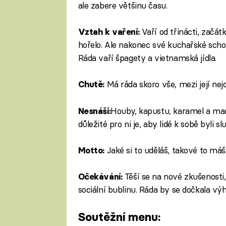
ale zabere většinu času.
Vaří od třinácti, začá
Vztah k vaření:
hořelo. Ale nakonec své kuchařské scho
Ráda vaří špagety a vietnamská jídla.
Má ráda skoro vše, mezi její nejo
Chutě:
​​​​​​Houby, kapustu, karamel a m
Nesnáší: ​
důležité pro ni je, aby lidé k sobě byli slu
Jaké si to uděláš, takové to máš
Motto:
Těší se na nové zkušenosti
Očekávání:
sociální bublinu. Ráda by se dočkala výh
Soutěžní menu: