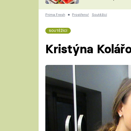
nepotřebujete troubu
ZDENĚK
ČESKO NA TALÍŘI
POHLREICH
Prima Fresh
■
Prostřeno!
Soutěžící
KAROLÍNA,
JAROSLAV SAPÍK
DOMÁCÍ
SOUTĚŽÍCÍ
KUCHAŘKA
KAROLÍNA
KAMBERSKÁ
Kristýna Kolář