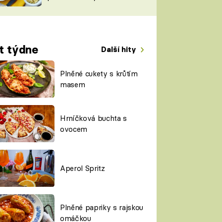
TORKY
ESH
t týdne
Další hity
Plněné cukety s krůtím
masem
Hrníčková buchta s
ovocem
Aperol Spritz
Plněné papriky s rajskou
omáčkou