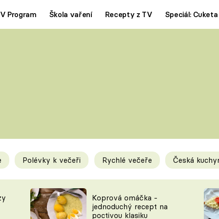
V Program
Škola vaření
Recepty z TV
Speciál: Cuketa
Polévky
Saláty
ČESKÁ KLASIKA
TĚSTOVIN
SILNÉ VÝVARY
SLADKÉ
KRÉMOVÉ
BEZMASÁ J
e
Polévky k večeři
Rychlé večeře
Česká kuchy
y
Tipy a triky
Novink
zy
Koprová omáčka -
jednoduchý recept na
poctivou klasiku
KAM ZA JÍDLEM
BLOG