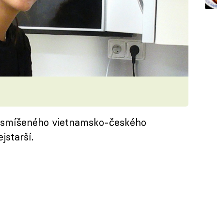
ze smíšeného vietnamsko-českého
jstarší.