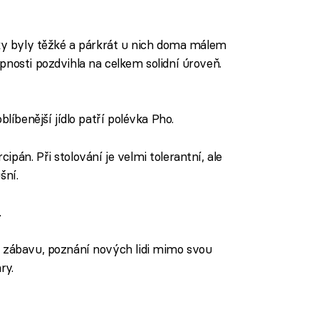
tky byly těžké a párkrát u nich doma málem
pnosti pozdvihla na celkem solidní úroveň.
blíbenější jídlo patří polévka Pho.
arcipán. Při stolování je velmi tolerantní, ale
šní.
.
, zábavu, poznání nových lidi mimo svou
ry.