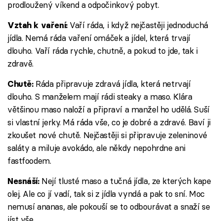
prodloužený víkend a odpočinkový pobyt.
Vaří ráda, i když nejčastěji jednoduchá
Vztah k vaření:
jídla. Nemá ráda vaření omáček a jídel, která trvají
dlouho. Vaří ráda rychle, chutně, a pokud to jde, tak i
zdravě.
Ráda připravuje zdravá jídla, která netrvají
Chutě:
dlouho. S manželem mají rádi steaky a maso. Klára
většinou maso naloží a připraví a manžel ho udělá. Suší
si vlastní jerky. Má ráda vše, co je dobré a zdravé. Baví ji
zkoušet nové chutě. Nejčastěji si připravuje zeleninové
saláty a miluje avokádo, ale někdy nepohrdne ani
fastfoodem.
Nejí tlusté maso a tučná jídla, ze kterých kape
Nesnáší:
olej. Ale co jí vadí, tak si z jídla vyndá a pak to sní. Moc
nemusí ananas, ale pokouší se to odbourávat a snaží se
jíst vše.