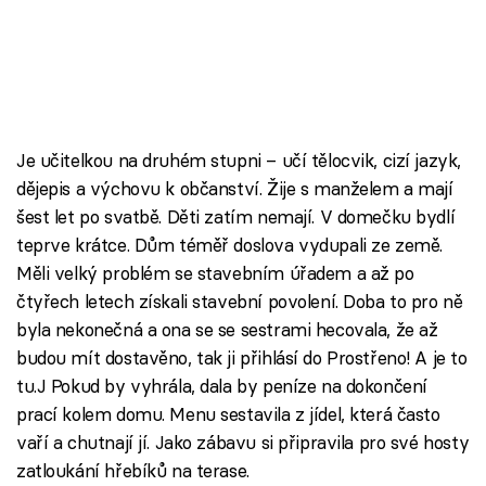
Je učitelkou na druhém stupni – učí tělocvik, cizí jazyk,
dějepis a výchovu k občanství. Žije s manželem a mají
šest let po svatbě. Děti zatím nemají. V domečku bydlí
teprve krátce. Dům téměř doslova vydupali ze země.
Měli velký problém se stavebním úřadem a až po
čtyřech letech získali stavební povolení. Doba to pro ně
byla nekonečná a ona se se sestrami hecovala, že až
budou mít dostavěno, tak ji přihlásí do Prostřeno! A je to
tu.J Pokud by vyhrála, dala by peníze na dokončení
prací kolem domu. Menu sestavila z jídel, která často
vaří a chutnají jí. Jako zábavu si připravila pro své hosty
zatloukání hřebíků na terase.