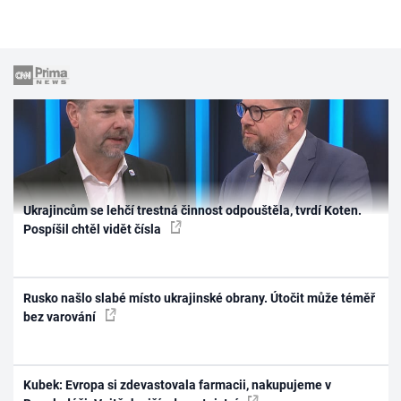
Ukrajincům se lehčí trestná činnost odpouštěla, tvrdí Koten.
Pospíšil chtěl vidět čísla
Rusko našlo slabé místo ukrajinské obrany. Útočit může téměř
bez varování
Kubek: Evropa si zdevastovala farmacii, nakupujeme v