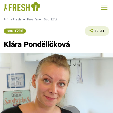
Prima Fresh
■
Prostřeno!
Soutěžící
Kuře
Polévky k večeři
Rychlé večeře
Trendy:
SOUTĚŽÍCÍ
SDÍLET
Česká kuchyně
Čokoláda
Klára Pondělíčková
Témata
Recepty
Články
TV Program