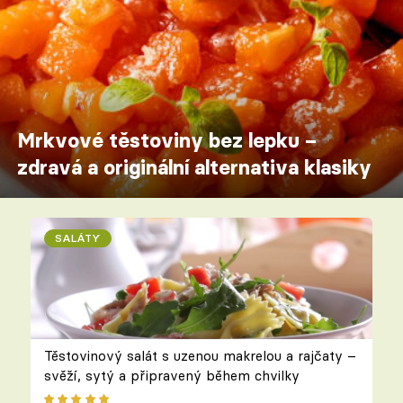
Mrkvové těstoviny bez lepku –
zdravá a originální alternativa klasiky
SALÁTY
Těstovinový salát s uzenou makrelou a rajčaty –
svěží, sytý a připravený během chvilky