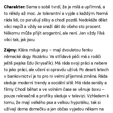
Sama o sobě tvrdí, že je milá a upřímná, a
Charakter:
to někdy až moc. Je tolerantní a vyjde s každým. Nemá
ráda lidi, co porušují sliby a chodí pozdě. Nedokáže dělat
věci napůl a vždy se snaží dát do všeho sto procent.
Někomu může přijít arogantní, ale není. Jen vždy říká
věci tak, jak jsou.
Klára miluje psy – mají dvouletou fenku
Zájmy:
německé dogy Rozárku. Ve střídavé péči má s rodiči
ještě pejska Edu (krysařík). Má ráda svoji práci a nebere
to jako práci, ale učení si opravdu užívá. Po deseti letech
v bankovnictví je to pro ni velmi příjemná změna. Ráda
sleduje moderní trendy a sociální sítě. Má ráda seriály a
filmy. Chodí běhat a ve volném čase se věnuje boxu –
pouze rekreačně a profíky sleduje v televizi. Vzhledem k
tomu, že mají velkého psa a velkou hypotéku, tak si
užívají doma domečku a jen občas vyjedou někam na