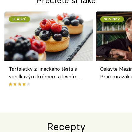
Přečtěte si také
SLADKÉ
NOVINKY
Tartaletky z lineckého těsta s
Oslavte Mezin
vanilkovým krémem a lesním
Proč mrazák n
ovocem podle Bread Society
horku vsadit 
Recepty