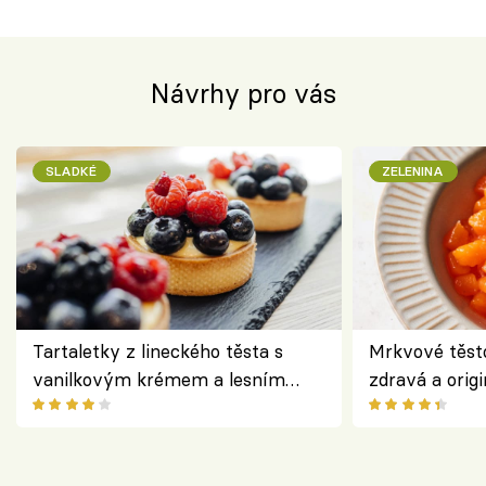
Návrhy pro vás
SLADKÉ
ZELENINA
Tartaletky z lineckého těsta s
Mrkvové těst
vanilkovým krémem a lesním
zdravá a origi
ovocem podle Bread Society
klasiky