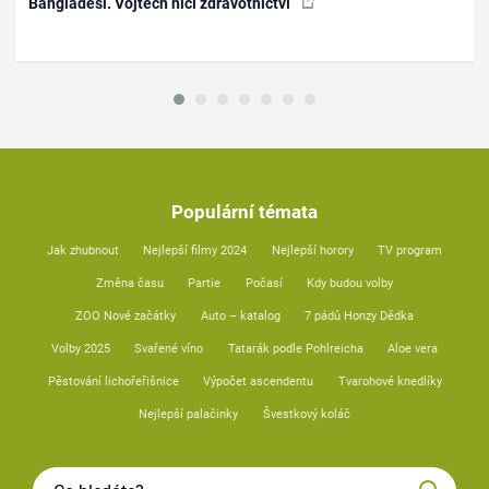
Bangladéši. Vojtěch ničí zdravotnictví
Populární témata
Jak zhubnout
Nejlepší filmy 2024
Nejlepší horory
TV program
Změna času
Partie
Počasí
Kdy budou volby
ZOO Nové začátky
Auto – katalog
7 pádů Honzy Dědka
Volby 2025
Svařené víno
Tatarák podle Pohlreicha
Aloe vera
Pěstování lichořeřišnice
Výpočet ascendentu
Tvarohové knedlíky
Nejlepší palačinky
Švestkový koláč