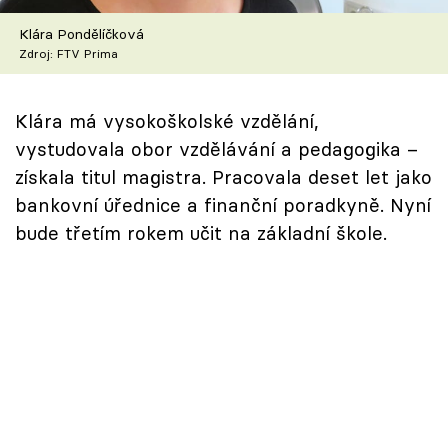
Škola vaření
Klára Pondělíčková
Zdroj: FTV Prima
Recepty z TV
Speciál: Cuketa
Klára má vysokoškolské vzdělání,
vystudovala obor vzdělávání a pedagogika –
Těhotnej kuchař
získala titul magistra. Pracovala deset let jako
bankovní úřednice a finanční poradkyně. Nyní
Sledujte prima+
bude třetím rokem učit na základní škole.
Přihlášení
Sledujte nás