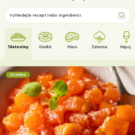
Těstoviny
Sladké
Maso
Zelenina
Nápoje
ZELENINA