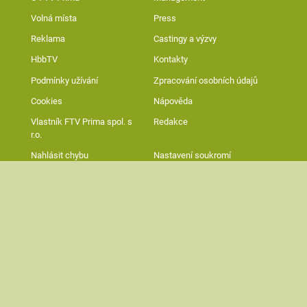
Volná místa
Press
Reklama
Castingy a výzvy
HbbTV
Kontakty
Podmínky užívání
Zpracování osobních údajů
Cookies
Nápověda
Vlastník FTV Prima spol. s
Redakce
r.o.
Nahlásit chybu
Nastavení soukromí
App Store
Google Play
© FTV Prima spol. s r.o.