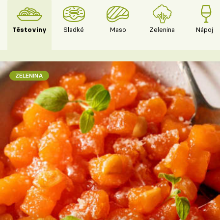
Těstoviny
Sladké
Maso
Zelenina
Nápoje
ZELENINA