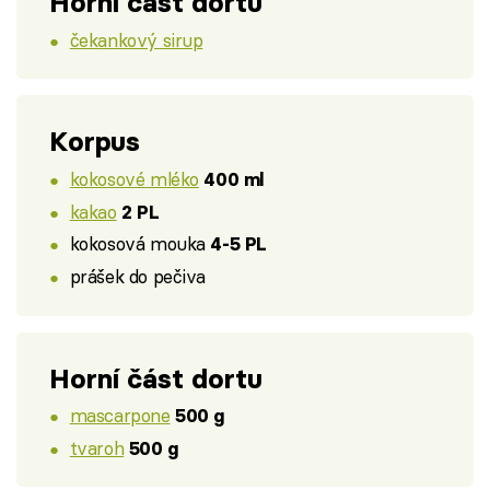
Horní část dortu
čekankový sirup
Korpus
kokosové mléko
400 ml
kakao
2 PL
kokosová mouka
4-5 PL
prášek do pečiva
Horní část dortu
mascarpone
500 g
tvaroh
500 g