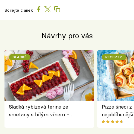
Sdílejte článek
Návrhy pro vás
SLADKÉ
RECEPTY
Sladká rybízová terina ze
Pizza šneci z 
smetany s bílým vínem –
nejoblíbenějš
osvěžující dezert s ovocem