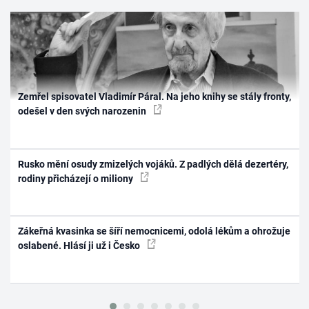
Zemřel spisovatel Vladimír Páral. Na jeho knihy se stály fronty,
odešel v den svých narozenin
Rusko mění osudy zmizelých vojáků. Z padlých dělá dezertéry,
rodiny přicházejí o miliony
Zákeřná kvasinka se šíří nemocnicemi, odolá lékům a ohrožuje
oslabené. Hlásí ji už i Česko