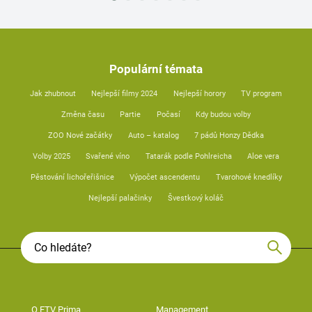
Populární témata
Jak zhubnout
Nejlepší filmy 2024
Nejlepší horory
TV program
Změna času
Partie
Počasí
Kdy budou volby
ZOO Nové začátky
Auto – katalog
7 pádů Honzy Dědka
Volby 2025
Svařené víno
Tatarák podle Pohlreicha
Aloe vera
Pěstování lichořeřišnice
Výpočet ascendentu
Tvarohové knedlíky
Nejlepší palačinky
Švestkový koláč
O FTV Prima
Management