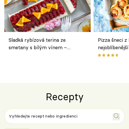
Sladká rybízová terina ze
Pizza šneci z 
smetany s bílým vínem –
nejoblíbenějš
osvěžující dezert s ovocem
Recepty