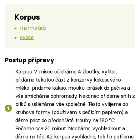
Korpus
marmeláda
ovoce
Postup přípravy
Korpus: V misce ušleháme 4 žloutky, xylitol,
přidáme tekutou část z konzervy kokosového
mléka, přidáme kakao, mouku, prášek do pečiva a
vše smícháme dohromady. Nakonec přidáme sníh z
bílků a ušleháme vše společně. Těsto vylijeme do
kruhové formy (používám s pečicím papírem) a
dáme péct do předehřáté trouby na 180 °C.
Pečeme cca 20 minut. Necháme vychladnout a
dáme na tác. Až korpus vychladne, tak ho potřeme