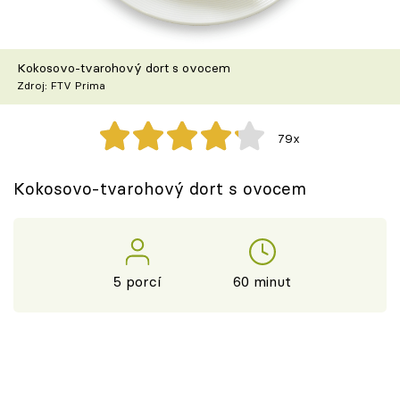
Škola vaření
Recepty z TV
Kokosovo-tvarohový dort s ovocem
Zdroj: FTV Prima
Speciál: Cuketa
79x
Těhotnej kuchař
Kokosovo-tvarohový dort s ovocem
Sledujte prima+
Přihlášení
5 porcí
60 minut
Sledujte nás