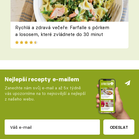
Rychlá a zdravá večeře: Farfalle s pórkem
a lososem, které zvládnete do 30 minut
Nejlepší recepty e-mailem
Zanechte nám svůj e-mail a až 5x týdně
vás upozorníme na to nejnovější a nejlepší
z našeho webu.
ODESLAT