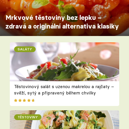
Mrkvové těstoviny bez lepku –
zdravá a originální alternativa klasiky
SALÁTY
Těstovinový salát s uzenou makrelou a rajčaty –
svěží, sytý a připravený během chvilky
TĚSTOVINY