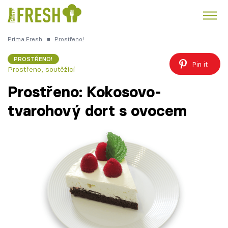
Prima Fresh
■
Prostřeno!
Kuře
Polévky k večeři
Rychlé večeře
Trendy:
PROSTŘENO!
Pin it
Prostřeno, soutěžící
Česká kuchyně
Čokoláda
Prostřeno: Kokosovo-
tvarohový dort s ovocem
Témata
Recepty
Články
TV Program