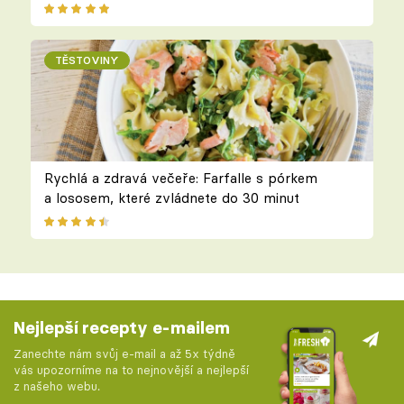
TĚSTOVINY
Rychlá a zdravá večeře: Farfalle s pórkem
a lososem, které zvládnete do 30 minut
Nejlepší recepty e-mailem
Zanechte nám svůj e-mail a až 5x týdně
vás upozorníme na to nejnovější a nejlepší
z našeho webu.