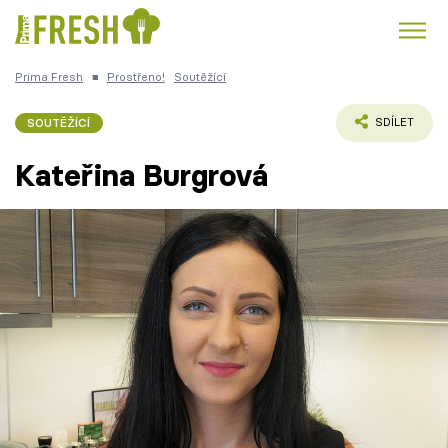
Prima Fresh
■
Prostřeno!
Soutěžící
Kuře
Polévky k večeři
Rychlé večeře
Trendy:
SOUTĚŽÍCÍ
SDÍLET
Česká kuchyně
Čokoláda
Kateřina Burgrová
Témata
Recepty
Články
TV Program