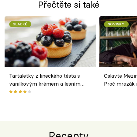
Přečtěte si také
SLADKÉ
NOVINKY
Tartaletky z lineckého těsta s
Oslavte Mezin
vanilkovým krémem a lesním
Proč mrazák n
ovocem podle Bread Society
horku vsadit 
Recepty