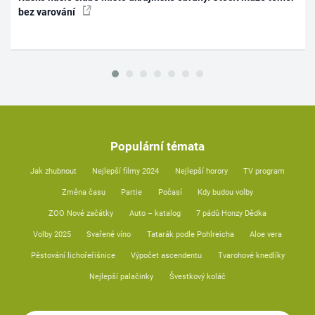
bez varování
Populární témata
Jak zhubnout
Nejlepší filmy 2024
Nejlepší horory
TV program
Změna času
Partie
Počasí
Kdy budou volby
ZOO Nové začátky
Auto – katalog
7 pádů Honzy Dědka
Volby 2025
Svařené víno
Tatarák podle Pohlreicha
Aloe vera
Pěstování lichořeřišnice
Výpočet ascendentu
Tvarohové knedlíky
Nejlepší palačinky
Švestkový koláč