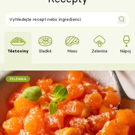
Těstoviny
Sladké
Maso
Zelenina
Nápoje
ZELENINA