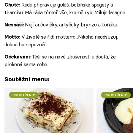
Ráda připravuje guláš, boloňské špagety a
Chutě:
tiramisu. Má ráda téměř vše, kromě ryb. Miluje lasagne.
Nejí ančovičky, artyčoky, brynzu a tuňáka.
Nesnáší:
V životě se řídí mottem: „Nikoho neodsuzuj,
Motto:
dokud ho nepoznáš.
Těší se na nové zkušenosti a doufá, že
Očekávání:
překoná sama sebe.
Soutěžní menu:
PROSTŘENO!
PROSTŘENO!