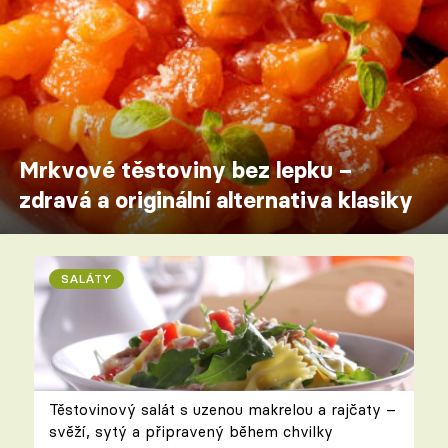
Mrkvové těstoviny bez lepku –
zdravá a originální alternativa klasiky
SALÁTY
Těstovinový salát s uzenou makrelou a rajčaty –
svěží, sytý a připravený během chvilky