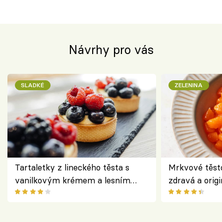
Návrhy pro vás
SLADKÉ
ZELENINA
Tartaletky z lineckého těsta s
Mrkvové těst
vanilkovým krémem a lesním
zdravá a origi
ovocem podle Bread Society
klasiky