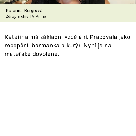
Škola vaření
Kateřina Burgrová
Zdroj: archiv TV Prima
Recepty z TV
Speciál: Cuketa
Kateřina má základní vzdělání. Pracovala jako
recepční, barmanka a kurýr. Nyní je na
Těhotnej kuchař
mateřské dovolené.
Sledujte prima+
Přihlášení
Sledujte nás