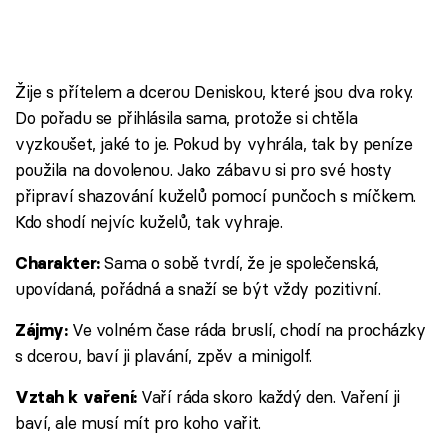
Žije s přítelem a dcerou Deniskou, které jsou dva roky.
Do pořadu se přihlásila sama, protože si chtěla
vyzkoušet, jaké to je. Pokud by vyhrála, tak by peníze
použila na dovolenou. Jako zábavu si pro své hosty
připraví shazování kuželů pomocí punčoch s míčkem.
Kdo shodí nejvíc kuželů, tak vyhraje.
Sama o sobě tvrdí, že je společenská,
Charakter:
upovídaná, pořádná a snaží se být vždy pozitivní.
Ve volném čase ráda bruslí, chodí na procházky
Zájmy:
s dcerou, baví ji plavání, zpěv a minigolf.
Vaří ráda skoro každý den. Vaření ji
Vztah k vaření:
baví, ale musí mít pro koho vařit.