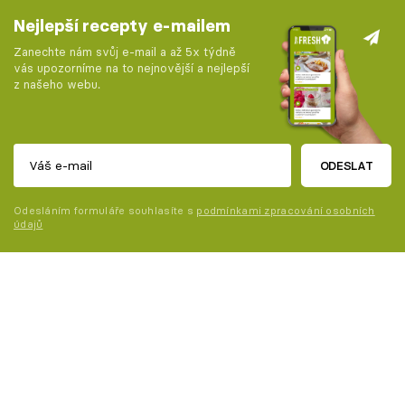
Nejlepší recepty e-mailem
Zanechte nám svůj e-mail a až 5x týdně
vás upozorníme na to nejnovější a nejlepší
z našeho webu.
ODESLAT
Odesláním formuláře souhlasíte s
podmínkami zpracování osobních
údajů