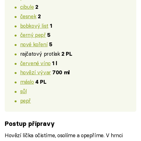
cibule
2
česnek
2
bobkový list
1
černý pepř
5
nové koření
5
rajčatový protlak
2 PL
červené víno
1 l
hovězí vývar
700 ml
máslo
4 PL
sůl
pepř
Postup přípravy
Hovězí líčka očistíme, osolíme a opepříme. V hrnci