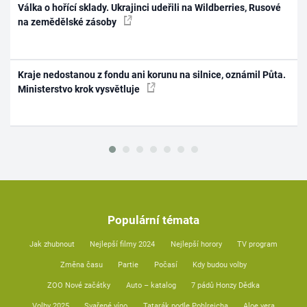
Válka o hořící sklady. Ukrajinci udeřili na Wildberries, Rusové
na zemědělské zásoby
Kraje nedostanou z fondu ani korunu na silnice, oznámil Půta.
Ministerstvo krok vysvětluje
Populární témata
Jak zhubnout
Nejlepší filmy 2024
Nejlepší horory
TV program
Změna času
Partie
Počasí
Kdy budou volby
ZOO Nové začátky
Auto – katalog
7 pádů Honzy Dědka
Volby 2025
Svařené víno
Tatarák podle Pohlreicha
Aloe vera