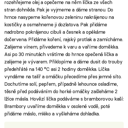
rozehřejeme olej a opečeme na něm líčka ze všech
stran dohněda. Pak je vyjmeme a dáme stranou. Do
hrnce nasypeme kořenovou zeleninu nakrájenou na
kostičky a osmahneme ji dozlatova. Pak přidáme
nadrobno pokrájenou cibuli a česnek a opékáme
dočervena. Přidáme koření, rajský protlak a zamícháme.
Zalijeme vínem, přivedeme k varu a vaříme doměkka.
Asi po 30 minutách vrátíme do hrnce opečená líčka a
zalijeme je vývarem. Přiklopíme a dáme dusit do trouby
předehřáté na 140 °C asi 2 hodiny doměkka. Líčka
vyndáme na talíř a omáčku přecedíme přes jemné síto.
Dochutíme solí, pepřem, případně lehounce osladíme,
těsně před podáváním do horké omáčky zašleháme 2
lžíce másla. Hovězí líčka podáváme s bramborovou kaší:
Brambory uvaříme doměkka v osolené vodě, poté
přidáme máslo, mléko a vyšleháme dohladka.