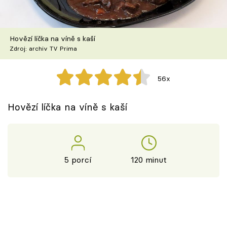
Škola vaření
Recepty z TV
Hovězí líčka na víně s kaší
Zdroj: archiv TV Prima
Speciál: Cuketa
56x
Těhotnej kuchař
Hovězí líčka na víně s kaší
Sledujte prima+
Přihlášení
5 porcí
120 minut
Sledujte nás