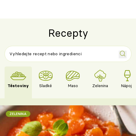
Recepty
Těstoviny
Sladké
Maso
Zelenina
Nápoje
ZELENINA