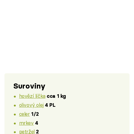
Suroviny
hovězí líčka
cca 1 kg
olivový olej
4 PL
celer
1/2
mrkev
4
petržel
2