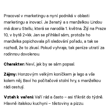
Pracoval v marketingu a nyní podniká v oblasti
marketingu a inovací. Je ženatý a s manželkou Lindou
má dceru Stellu, která se narodila 1. května. Žijí na Praze
10, v bytě 2+kk. Jan se přihlásil sám, protože ho
manželka popichovala při sledování pořadu, a tak se
rozhodl, že to zkusí. Pokud vyhraje, tak peníze utratí za
rodinnou dovolenou.
Neví, jak by se sám popsal.
Charakter:
Honzovým velkým koníčkem je lego a vše
Zájmy:
kolem něj. Baví ho počítačové stolní hry, s manželkou
rádi cestují.
Vaří rád a často – asi třikrát do týdně.
Vztah k vaření:
Hlavně italskou kuchyni – těstoviny a pizzu.