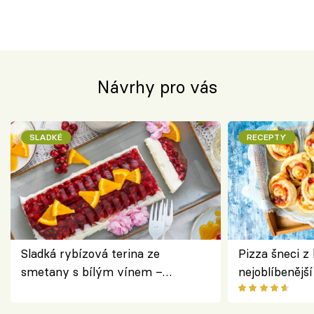
Návrhy pro vás
SLADKÉ
RECEPTY
Sladká rybízová terina ze
Pizza šneci z 
smetany s bílým vínem –
nejoblíbenějš
osvěžující dezert s ovocem