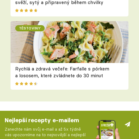
svěží, sytý a připravený během chvilky
TĚSTOVINY
Rychlá a zdravá večeře: Farfalle s pórkem
a lososem, které zvládnete do 30 minut
Nejlepší recepty e-mailem
Zanechte nám svůj e-mail a až 5x týdně
vás upozorníme na to nejnovější a nejlepší