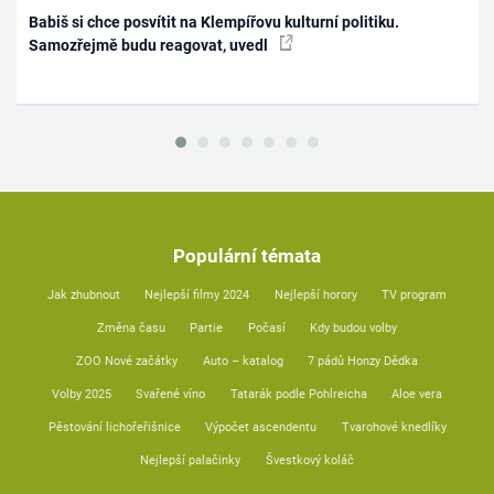
Babiš si chce posvítit na Klempířovu kulturní politiku.
Samozřejmě budu reagovat, uvedl
Populární témata
Jak zhubnout
Nejlepší filmy 2024
Nejlepší horory
TV program
Změna času
Partie
Počasí
Kdy budou volby
ZOO Nové začátky
Auto – katalog
7 pádů Honzy Dědka
Volby 2025
Svařené víno
Tatarák podle Pohlreicha
Aloe vera
Pěstování lichořeřišnice
Výpočet ascendentu
Tvarohové knedlíky
Nejlepší palačinky
Švestkový koláč