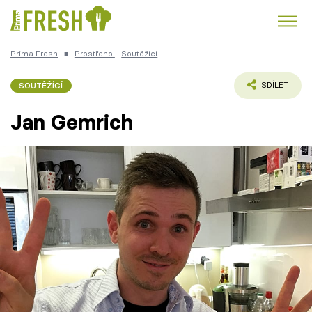
Prima Fresh
■
Prostřeno!
Soutěžící
Kuře
Polévky k večeři
Rychlé večeře
Trendy:
SOUTĚŽÍCÍ
SDÍLET
Česká kuchyně
Čokoláda
Jan Gemrich
Témata
Recepty
Články
TV Program