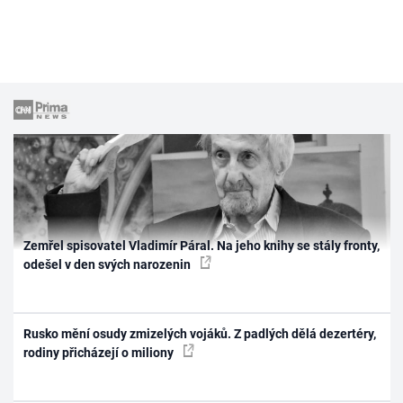
Zemřel spisovatel Vladimír Páral. Na jeho knihy se stály fronty,
odešel v den svých narozenin
Rusko mění osudy zmizelých vojáků. Z padlých dělá dezertéry,
rodiny přicházejí o miliony