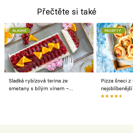
Přečtěte si také
SLADKÉ
RECEPTY
Sladká rybízová terina ze
Pizza šneci z 
smetany s bílým vínem –
nejoblíbenějš
osvěžující dezert s ovocem