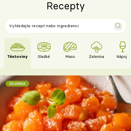
Recepty
Těstoviny
Sladké
Maso
Zelenina
Nápoje
ZELENINA