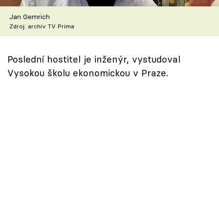
Škola vaření
Jan Gemrich
Zdroj: archiv TV Prima
Recepty z TV
Speciál: Cuketa
Poslední hostitel je inženýr, vystudoval
Vysokou školu ekonomickou v Praze.
Těhotnej kuchař
Sledujte prima+
Přihlášení
Sledujte nás