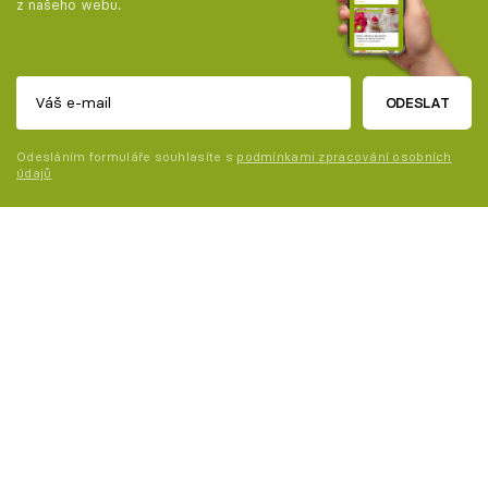
z našeho webu.
ODESLAT
Odesláním formuláře souhlasíte s
podmínkami zpracování osobních
údajů