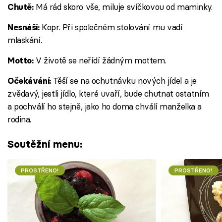
Má rád skoro vše, miluje svíčkovou od maminky.
Chutě:
Kopr. Při společném stolování mu vadí
Nesnáší:
mlaskání.
V životě se neřídí žádným mottem.
Motto:
Těší se na ochutnávku nových jídel a je
Očekávání:
zvědavý, jestli jídlo, které uvaří, bude chutnat ostatním
a pochválí ho stejně, jako ho doma chválí manželka a
rodina.
Soutěžní menu:
PROSTŘENO!
PROSTŘENO!