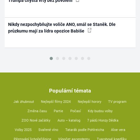
Trumpa chystá vrty bez povolení
Nikdy nezpochybňujte voliče ANO, smál se Staněk. Dle
průzkumu mají za lídra opozice Babiše
Populární témata
Jak zhubnout
Nejlepší filmy 2024
Nejlepší horory
TV program
Změna času
Partie
Počasí
Kdy budou volby
ZOO Nové začátky
Auto – katalog
7 pádů Honzy Dědka
Volby 2025
Svařené víno
Tatarák podle Pohlreicha
Aloe vera
Pěstování lichořeřišnice
Výpočet ascendentu
Tvarohové knedlíky