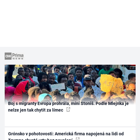
Boj s migranty Evropa prohrála, míní Stoniš. Podle Mlejnka je
nelze jen tak chytit za límec
Grónsko v pohotovosti: Americká firma napojená na lidi od