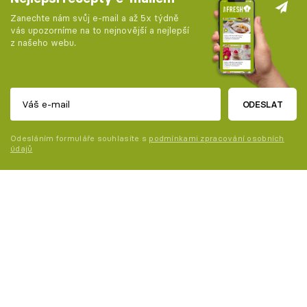
Zanechte nám svůj e-mail a až 5x týdně
vás upozorníme na to nejnovější a nejlepší
z našeho webu.
ODESLAT
Odesláním formuláře souhlasíte s
podmínkami zpracování osobních
údajů