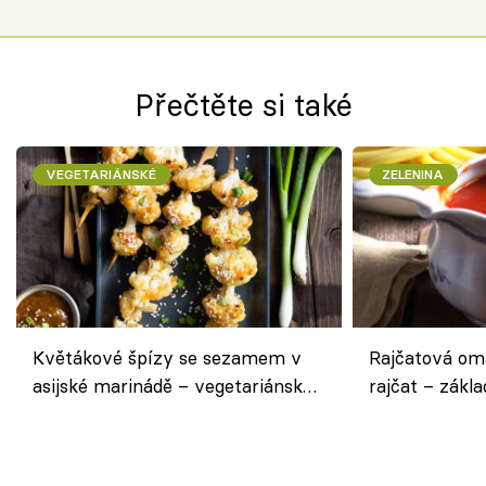
Přečtěte si také
VEGETARIÁNSKÉ
ZELENINA
Květákové špízy se sezamem v
Rajčatová om
asijské marinádě – vegetariánská
rajčat – zákla
chuťovka z grilu