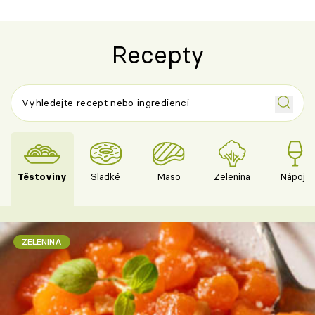
Recepty
Těstoviny
Sladké
Maso
Zelenina
Nápoje
ZELENINA