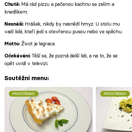
Má rád pizzu a pečenou kachnu se zelím a
Chutě:
knedlíkem.
Hrášek, nikdy by nesnědl hmyz. U stolu mu
Nesnáší:
vadí lidé, kteří jedí s otevřenou pusou nebo ve spěchu.
Život je legrace.
Motto:
Těší se, že pozná další lidi, a na to, že se
Očekávání:
opět uvidí v televizi.
Soutěžní menu:
PROSTŘENO!
PROSTŘENO!