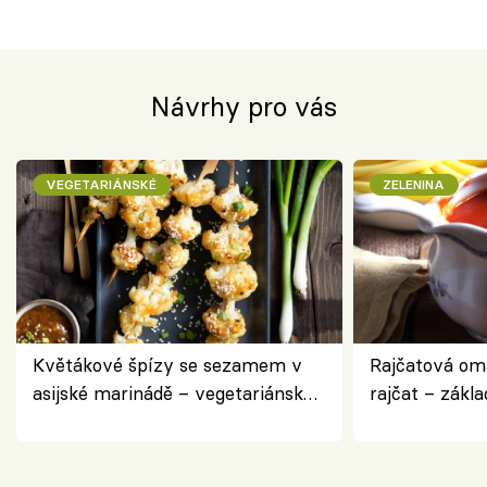
Návrhy pro vás
VEGETARIÁNSKÉ
ZELENINA
Květákové špízy se sezamem v
Rajčatová om
asijské marinádě – vegetariánská
rajčat – zákla
chuťovka z grilu