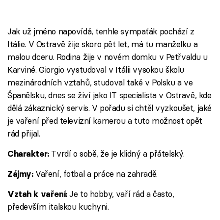
Jak už jméno napovídá, tenhle sympaťák pochází z
Itálie. V Ostravě žije skoro pět let, má tu manželku a
malou dceru. Rodina žije v novém domku v Petřvaldu u
Karviné. Giorgio vystudoval v Itálii vysokou školu
mezinárodních vztahů, studoval také v Polsku a ve
Španělsku, dnes se živí jako IT specialista v Ostravě, kde
dělá zákaznický servis. V pořadu si chtěl vyzkoušet, jaké
je vaření před televizní kamerou a tuto možnost opět
rád přijal.
Tvrdí o sobě, že je klidný a přátelský.
Charakter:
Vaření, fotbal a práce na zahradě.
Zájmy:
Je to hobby, vaří rád a často,
Vztah k vaření:
především italskou kuchyni.