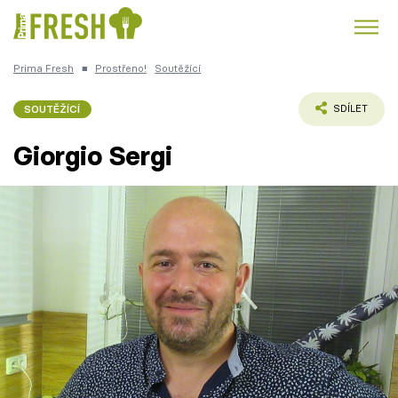
Prima Fresh
■
Prostřeno!
Soutěžící
Kuře
Polévky k večeři
Rychlé večeře
Trendy:
SOUTĚŽÍCÍ
SDÍLET
Česká kuchyně
Čokoláda
Giorgio Sergi
Témata
Recepty
Články
TV Program