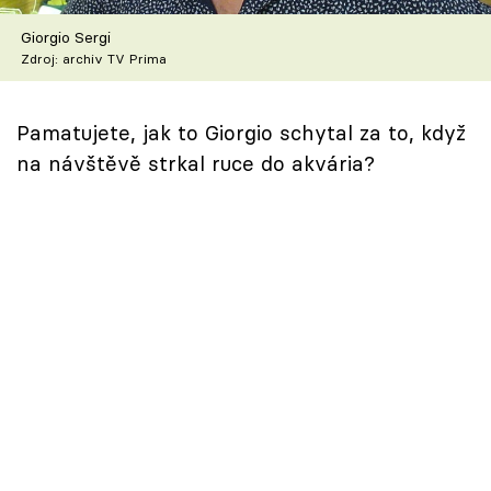
Škola vaření
Giorgio Sergi
Zdroj: archiv TV Prima
Recepty z TV
Speciál: Cuketa
Pamatujete, jak to Giorgio schytal za to, když
na návštěvě strkal ruce do akvária?
Těhotnej kuchař
Sledujte prima+
Přihlášení
Sledujte nás