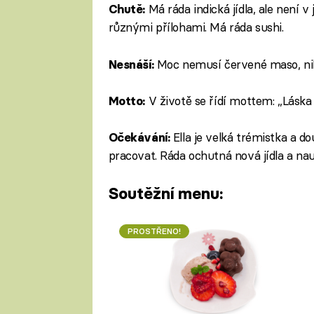
Má ráda indická jídla, ale není v 
Chutě:
různými přílohami. Má ráda sushi.
Moc nemusí červené maso, nikdy
Nesnáší:
V životě se řídí mottem: „Láska 
Motto:
Ella je velká trémistka a d
Očekávání:
pracovat. Ráda ochutná nová jídla a nau
Soutěžní menu:
PROSTŘENO!