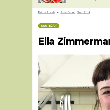
nepotřebujete troubu
ZDENĚK
ČESKO NA TALÍŘI
POHLREICH
Prima Fresh
■
Prostřeno!
Soutěžící
KAROLÍNA,
JAROSLAV SAPÍK
DOMÁCÍ
SOUTĚŽÍCÍ
KUCHAŘKA
KAROLÍNA
KAMBERSKÁ
Ella Zimmerma