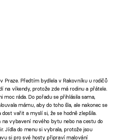
v Praze. Předtím bydlela v Rakovníku u rodičů
dí na víkendy, protože zde má rodinu a přátele.
mi moc ráda. Do pořadu se přihlásila sama,
mlouvala mámu, aby do toho šla, ale nakonec se
dost vařit a myslí si, že se hodně zlepšila.
la na vybavení nového bytu nebo na cestu do
r. Jídla do menu si vybrala, protože jsou
vu si pro své hosty připraví malování