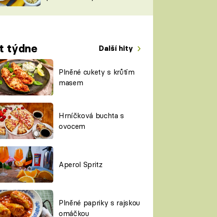
TORKY
ESH
t týdne
Další hity
Plněné cukety s krůtím
masem
Hrníčková buchta s
ovocem
Aperol Spritz
Plněné papriky s rajskou
omáčkou