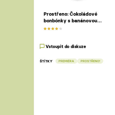
Prostřeno: Čokoládové
bonbónky s banánovou
zmrzlinou
Vstoupit do diskuze
ŠTÍTKY
PREMIÉRA
PROSTŘENO!