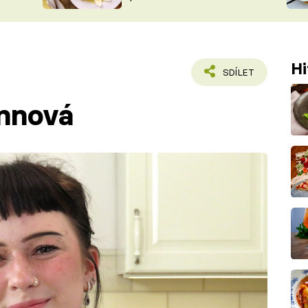
ŠÉFREDAK
VYCHYTÁVKY
SOUTĚŽ FR
NA NÁKUPECH
ČASOPIS
Hi
SDÍLET
nnová