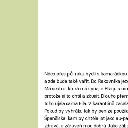
Něco přes půl roku bydlí s kamarádkou 
a zde bude také vařit. Do Rakovníka jez
Má sestru, která má syna, a Ella je s ni
protože si to chtěla zkusit. Dlouho pře
toho ujala sama Ella. V karanténě začala 
Pokud by vyhrála, tak by peníze použi
Španělska, kam by chtěla jet jako au-pai
zdravá, a zároveň moc dobrá. Jako zába