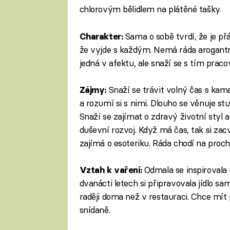
chlorovým bělidlem na plátěné tašky.
Sama o sobě tvrdí, že je přá
Charakter:
že vyjde s každým. Nemá ráda arogantní 
jedná v afektu, ale snaží se s tím prac
Snaží se trávit volný čas s kamar
Zájmy:
a rozumí si s nimi. Dlouho se věnuje stu
Snaží se zajímat o zdravý životní styl a
duševní rozvoj. Když má čas, tak si zac
zajímá o esoteriku. Ráda chodí na proch
Odmala se inspirovala 
Vztah k vaření:
dvanácti letech si připravovala jídlo sa
raději doma než v restauraci. Chce mít p
snídaně.