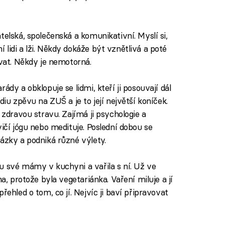
telská, společenská a komunikativní. Myslí si,
lidi a lži. Někdy dokáže být vznětlivá a poté
ovat. Někdy je nemotorná.
ády a obklopuje se lidmi, kteří ji posouvají dál
diu zpěvu na ZUŠ a je to její největší koníček.
 zdravou stravu. Zajímá ji psychologie a
vičí jógu nebo medituje. Poslední dobou se
ázky a podniká různé výlety.
u své mámy v kuchyni a vařila s ní. Už ve
ma, protože byla vegetariánka. Vaření miluje a jí
řehled o tom, co jí. Nejvíc ji baví připravovat