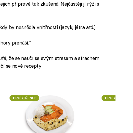
jejich přípravě tak zkušená. Nejčastěji jí rýži s
 by nesnědla vnitřnosti (jazyk, játra atd.).
hory přenáší.“
oufá, že se naučí se svým stresem a strachem
čí se nové recepty.
PROSTŘENO!
PROSTŘENO!