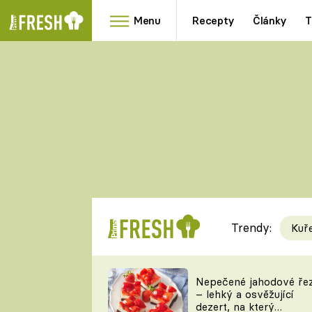
Menu
Recepty
Články
T
Oblíbené
Přílohy
recepty
HRANOLKY
HOUBY
KNEDLÍKY
DÝNĚ
KAŠE
RYCHLOVKY
Trendy:
Kuř
Populární
Videorecept
Nepečené jahodové ře
– lehký a osvěžující
kuchaři
dezert, na který
TEĎ VAŘÍ ŠÉF!