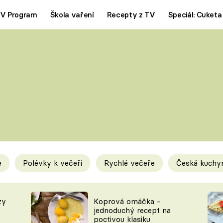
V Program
Škola vaření
Recepty z TV
Speciál: Cuketa
Polévky
Saláty
ČESKÁ KLASIKA
TĚSTOVIN
SILNÉ VÝVARY
SLADKÉ
KRÉMOVÉ
BEZMASÁ J
e
Polévky k večeři
Rychlé večeře
Česká kuchy
y
Tipy a triky
Novink
zy
Koprová omáčka -
jednoduchý recept na
poctivou klasiku
KAM ZA JÍDLEM
BLOG