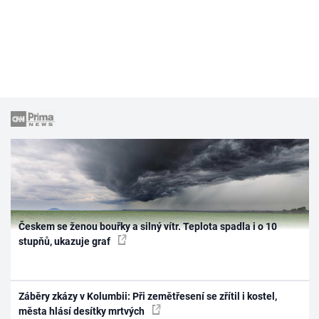
Českem se ženou bouřky a silný vítr. Teplota spadla i o 10
stupňů, ukazuje graf
Záběry zkázy v Kolumbii: Při zemětřesení se zřítil i kostel,
města hlásí desítky mrtvých