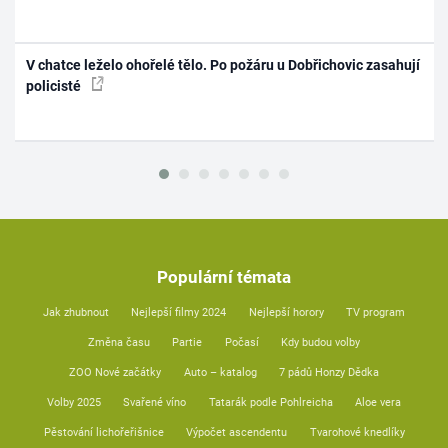
V chatce leželo ohořelé tělo. Po požáru u Dobřichovic zasahují
policisté
Populární témata
Jak zhubnout
Nejlepší filmy 2024
Nejlepší horory
TV program
Změna času
Partie
Počasí
Kdy budou volby
ZOO Nové začátky
Auto – katalog
7 pádů Honzy Dědka
Volby 2025
Svařené víno
Tatarák podle Pohlreicha
Aloe vera
Pěstování lichořeřišnice
Výpočet ascendentu
Tvarohové knedlíky