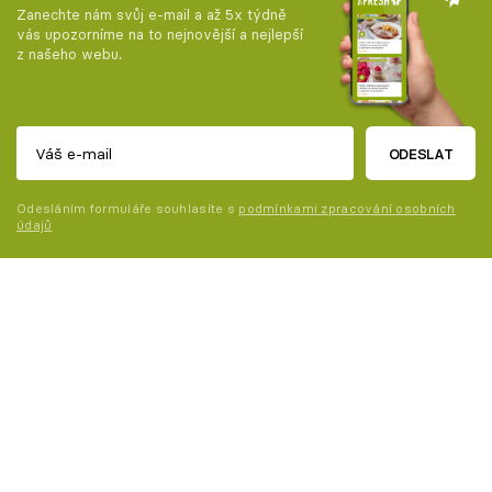
Zanechte nám svůj e-mail a až 5x týdně
vás upozorníme na to nejnovější a nejlepší
z našeho webu.
ODESLAT
Odesláním formuláře souhlasíte s
podmínkami zpracování osobních
údajů