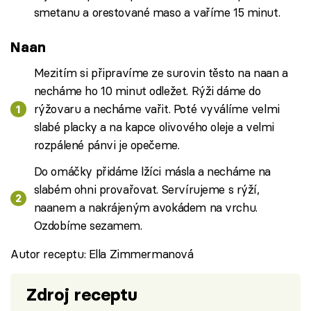
smetanu a orestované maso a vaříme 15 minut.
Naan
Mezitím si připravíme ze surovin těsto na naan a
necháme ho 10 minut odležet. Rýži dáme do
rýžovaru a necháme vařit. Poté vyválíme velmi
slabé placky a na kapce olivového oleje a velmi
rozpálené pánvi je opečeme.
Do omáčky přidáme lžíci másla a necháme na
slabém ohni provařovat. Servírujeme s rýží,
naanem a nakrájeným avokádem na vrchu.
Ozdobíme sezamem.
Autor receptu: Ella Zimmermanová
Zdroj receptu