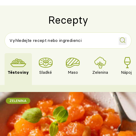
Recepty
Těstoviny
Sladké
Maso
Zelenina
Nápoje
ZELENINA