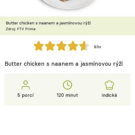
Škola vaření
Recepty z TV
Butter chicken s naanem a jasmínovou rýží
Zdroj: FTV Prima
Speciál: Cuketa
93x
Těhotnej kuchař
Butter chicken s naanem a jasmínovou rýží
Sledujte prima+
Přihlášení
5 porcí
120 minut
indická
Sledujte nás