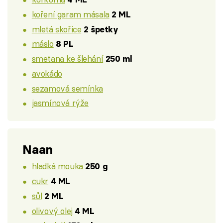
koření garam másala
2 ML
mletá skořice
2 špetky
máslo
8 PL
smetana ke šlehání
250 ml
avokádo
sezamová semínka
jasmínová rýže
Naan
hladká mouka
250 g
cukr
4 ML
sůl
2 ML
olivový olej
4 ML