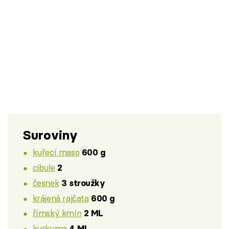
Suroviny
kuřecí maso
600 g
cibule
2
česnek
3 stroužky
krájená rajčata
600 g
římský kmín
2 ML
kurkuma
4 ML