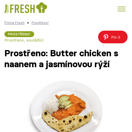
Prima Fresh
■
Prostřeno!
Kuře
Polévky k večeři
Rychlé večeře
Trendy:
PROSTŘENO!
Pin it
Prostřeno, soutěžící
Česká kuchyně
Čokoláda
Prostřeno: Butter chicken s
naanem a jasmínovou rýží
Témata
Recepty
Články
TV Program