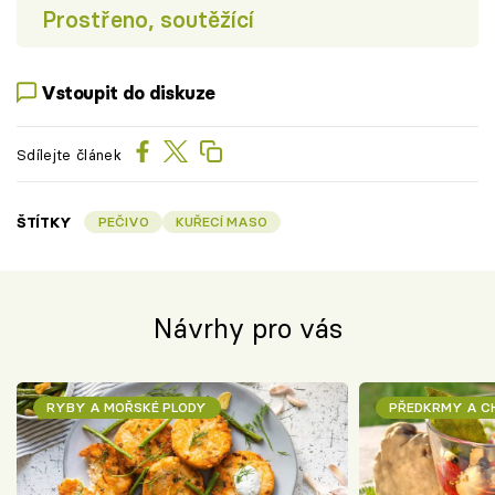
Prostřeno, soutěžící
Vstoupit do diskuze
Sdílejte článek
ŠTÍTKY
PEČIVO
KUŘECÍ MASO
Návrhy pro vás
RYBY A MOŘSKÉ PLODY
PŘEDKRMY A 