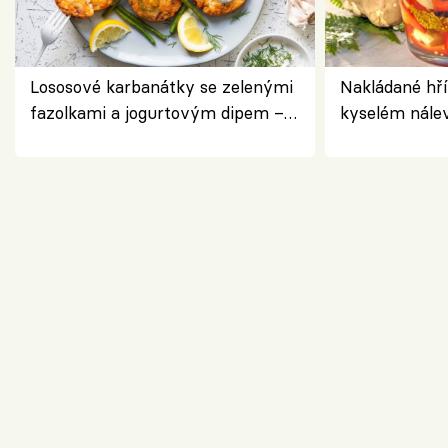
Lososové karbanátky se zelenými
Nakládané hří
fazolkami a jogurtovým dipem –
kyselém nále
svěží letní oběd
chuťovka do 