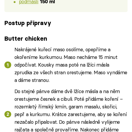
podmáslí
150 ml
Postup přípravy
Butter chicken
Nakrájené kuřecí maso osolíme, opepříme a
okořeníme kurkumou. Maso necháme 15 minut
odpočívat. Kousky masa poté na lžíci másla
zprudka ze všech stran orestujeme. Maso vyndáme
a dáme stranou.
Do stejné pánve dáme dvě lžíce másla a na něm
orestujeme česnek a cibuli. Poté přidáme koření –
rozemletý římský kmín, garam masalu, skořici,
pepř a kurkumu. Krátce zarestujeme, aby se koření
nezačalo připalovat. Do pánve následně vylijeme
rajčata a společně provaříme. Nakonec přidáme