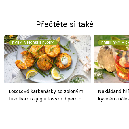
Přečtěte si také
RYBY A MOŘSKÉ PLODY
PŘEDKRMY A 
Lososové karbanátky se zelenými
Nakládané hří
fazolkami a jogurtovým dipem –
kyselém nále
svěží letní oběd
chuťovka do 