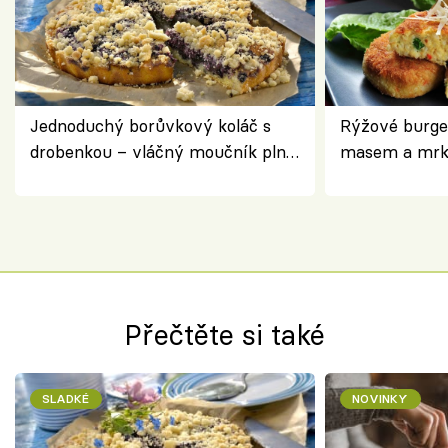
Jednoduchý borůvkový koláč s
Rýžové burge
drobenkou – vláčný moučník plný
masem a mrk
ovoce
salátem – leh
Přečtěte si také
SLADKÉ
NOVINKY