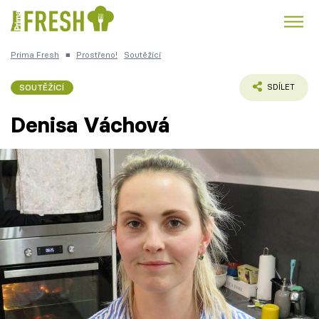
Prima Fresh
■
Prostřeno!
Soutěžící
Kuře
Polévky k večeři
Rychlé večeře
Trendy:
SOUTĚŽÍCÍ
SDÍLET
Česká kuchyně
Čokoláda
Denisa Váchová
Témata
Recepty
Články
TV Program