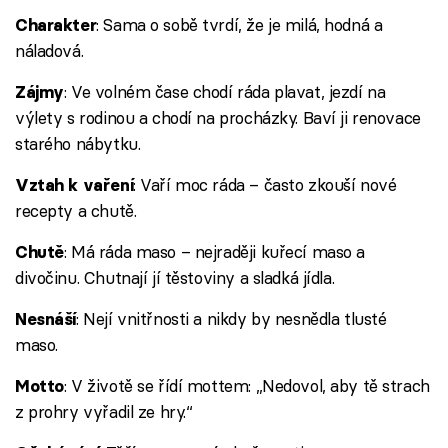
: Sama o sobě tvrdí, že je milá, hodná a
Charakter
náladová.
: Ve volném čase chodí ráda plavat, jezdí na
Zájmy
výlety s rodinou a chodí na procházky. Baví ji renovace
starého nábytku.
: Vaří moc ráda – často zkouší nové
Vztah k vaření
recepty a chutě.
: Má ráda maso – nejraději kuřecí maso a
Chutě
divočinu. Chutnají jí těstoviny a sladká jídla.
: Nejí vnitřnosti a nikdy by nesnědla tlusté
Nesnáší
maso.
: V životě se řídí mottem: „Nedovol, aby tě strach
Motto
z prohry vyřadil ze hry.“