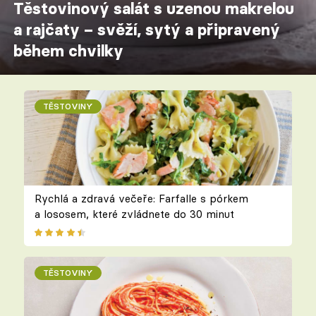
Těstovinový salát s uzenou makrelou
a rajčaty – svěží, sytý a připravený
během chvilky
TĚSTOVINY
Rychlá a zdravá večeře: Farfalle s pórkem
a lososem, které zvládnete do 30 minut
TĚSTOVINY