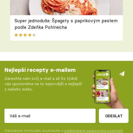
Super jednoduše: Špagety s paprikovým pestem
podle Zdeňka Pohlreicha
Nejlepší recepty e-mailem
Zanechte nám svůj e-mail a až 5x týdně
vás upozorníme na to nejnovější a nejlepší
z našeho webu.
ODESLAT
Odesláním formuláře souhlasíte s
podmínkami zpracování osobních