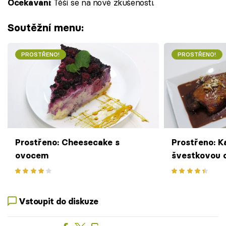
: Těší se na nové zkušenosti.
Očekávání
Soutěžní menu:
PROSTŘENO!
PROSTŘENO!
Prostřeno: Cheesecake s
Prostřeno: K
ovocem
švestkovou 
karlovarský
Vstoupit do diskuze