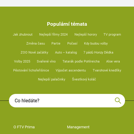
Populární témata
Jak zhubnout
Nejlepší filmy 2024
Nejlepší horory
TV program
Změna času
Partie
Počasí
Kdy budou volby
ZOO Nové začátky
Auto – katalog
7 pádů Honzy Dědka
Volby 2025
Svařené víno
Tatarák podle Pohlreicha
Aloe vera
Pěstování lichořeřišnice
Výpočet ascendentu
Tvarohové knedlíky
Nejlepší palačinky
Švestkový koláč
O FTV Prima
Management