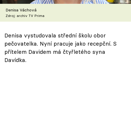
Škola vaření
Denisa Váchová
Zdroj: archiv TV Prima
Recepty z TV
Speciál: Cuketa
Denisa vystudovala střední školu obor
pečovatelka. Nyní pracuje jako recepční. S
Těhotnej kuchař
přítelem Davidem má čtyřletého syna
Davídka.
Sledujte prima+
Přihlášení
Sledujte nás