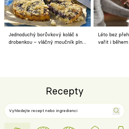
Jednoduchý borůvkový koláč s
Léto bez přeh
drobenkou – vláčný moučník plný
vařit i během
ovoce
Recepty