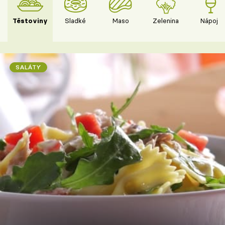
Těstoviny
Sladké
Maso
Zelenina
Nápoje
SALÁTY