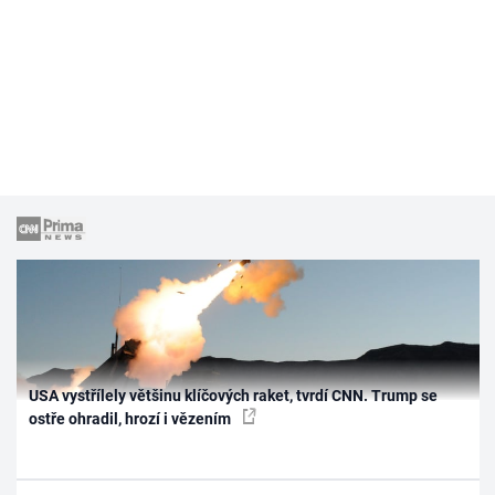
USA vystřílely většinu klíčových raket, tvrdí CNN. Trump se
ostře ohradil, hrozí i vězením