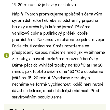
15–20 minut, až je hezky dozlatova.
Náplň: Tvaroh promixujeme společně s čerstvým
sýrem dohladka tak, aby se odstranily případné
hrudky a směs byla krásně jemná. Přidáme
vanilkový cukr a pudinkový prášek, dobře
promícháme. Nakonec vmícháme po jednom vejci.
Podle chuti dosladíme. Směs rozetřeme na
předpečený korpus, můžeme hned, jak vytáhneme
z trouby, a navrch rozložíme mražené borůvky.
Dáme péct do vyhřáté trouby na 180 °C asi na 20
minut, pak teplotu snížíme na 150 °C a dopékáme
ještě asi 15–20 minut. Vyndáme z trouby a
necháme ve formě vychladnout. Koláč není nutné
dávat do lednice, stačí chladnější místnost. Před
servírováním pocukrujeme.