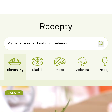
Recepty
Těstoviny
Sladké
Maso
Zelenina
Nápoje
SALÁTY