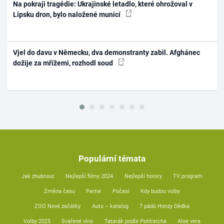
Na pokraji tragédie: Ukrajinské letadlo, které ohrožoval v
Lipsku dron, bylo naložené municí
Vjel do davu v Německu, dva demonstranty zabil. Afghánec
dožije za mřížemi, rozhodl soud
Populární témata
Jak zhubnout
Nejlepší filmy 2024
Nejlepší horory
TV program
Změna času
Partie
Počasí
Kdy budou volby
ZOO Nové začátky
Auto – katalog
7 pádů Honzy Dědka
Volby 2025
Svařené víno
Tatarák podle Pohlreicha
Aloe vera