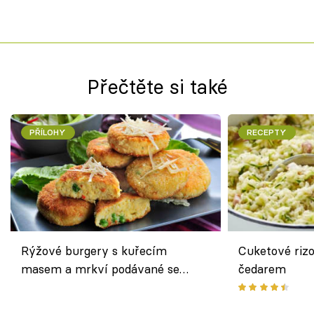
Přečtěte si také
PŘÍLOHY
RECEPTY
Rýžové burgery s kuřecím
Cuketové rizo
masem a mrkví podávané se
čedarem
salátem – lehká a chutná večeře