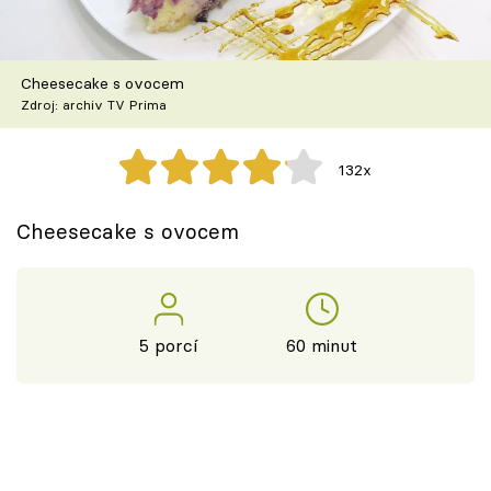
Škola vaření
Recepty z TV
Cheesecake s ovocem
Zdroj: archiv TV Prima
Speciál: Cuketa
132x
Těhotnej kuchař
Cheesecake s ovocem
Sledujte prima+
Přihlášení
5 porcí
60 minut
Sledujte nás