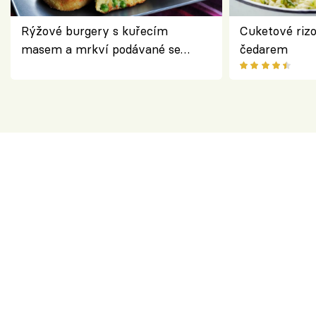
Rýžové burgery s kuřecím
Cuketové rizo
masem a mrkví podávané se
čedarem
salátem – lehká a chutná večeře