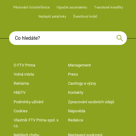
Pěstování lichořeřišnice
Výpočet ascendentu
Tvarohové knedlíky
Nejlepší palačinky
Švestkový koláč
O FTV Prima
Management
Volná místa
Press
Reklama
Castingy a výzvy
HbbTV
Kontakty
Podmínky užívání
Zpracování osobních údajů
Cookies
Nápověda
Vlastník FTV Prima spol. s
Redakce
r.o.
Nahlásit chybu
Nastavení soukromí