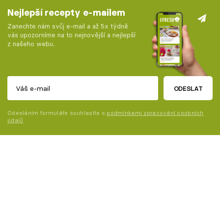
Nejlepší recepty e-mailem
Zanechte nám svůj e-mail a až 5x týdně
vás upozorníme na to nejnovější a nejlepší
z našeho webu.
ODESLAT
Odesláním formuláře souhlasíte s
podmínkami zpracování osobních
údajů