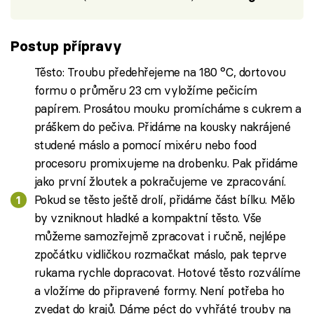
Postup přípravy
Těsto: Troubu předehřejeme na 180 °C, dortovou
formu o průměru 23 cm vyložíme pečicím
papírem. Prosátou mouku promícháme s cukrem a
práškem do pečiva. Přidáme na kousky nakrájené
studené máslo a pomocí mixéru nebo food
procesoru promixujeme na drobenku. Pak přidáme
jako první žloutek a pokračujeme ve zpracování.
Pokud se těsto ještě drolí, přidáme část bílku. Mělo
by vzniknout hladké a kompaktní těsto. Vše
můžeme samozřejmě zpracovat i ručně, nejlépe
zpočátku vidličkou rozmačkat máslo, pak teprve
rukama rychle dopracovat. Hotové těsto rozválíme
a vložíme do připravené formy. Není potřeba ho
zvedat do krajů. Dáme péct do vyhřáté trouby na