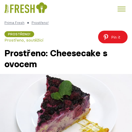
Prima Fresh
■
Prostřeno!
Kuře
Polévky k večeři
Rychlé večeře
Trendy:
PROSTŘENO!
Pin it
Prostřeno, soutěžící
Česká kuchyně
Čokoláda
Prostřeno: Cheesecake s
ovocem
Témata
Recepty
Články
TV Program