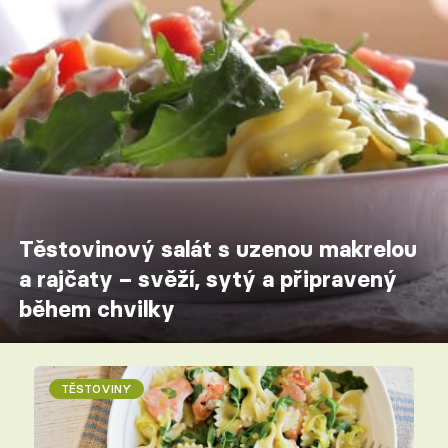
Těstovinový salát s uzenou makrelou
a rajčaty – svěží, sytý a připravený
během chvilky
TĚSTOVINY