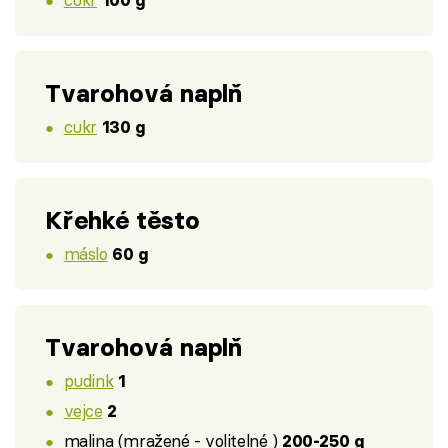
100 g
Tvarohová naplň
cukr
130 g
Křehké těsto
máslo
60 g
Tvarohová naplň
pudink
1
vejce
2
malina (mražené - volitelné )
200-250 g