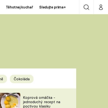
Těhotnej kuchař
Sledujte prima+
Vyhledávání
Můj p
Prima+
Y
CNN Prima NEWS
Prima ZOOM
ÍDLA
Prima LIVING
Prima Ženy
ně
Čokoláda
Prima LAJK
y
Koprová omáčka -
jednoduchý recept na
Sledujte nás
poctivou klasiku