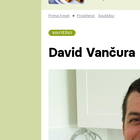
skvělý způsob, jak
ZDENĚK
zpracovat přerostlé
ČESKO NA TALÍŘI
cukety
POHLREICH
Prima Fresh
■
Prostřeno!
Soutěžící
KAROLÍNA,
JAROSLAV SAPÍK
DOMÁCÍ
SOUTĚŽÍCÍ
KUCHAŘKA
KAROLÍNA
KAMBERSKÁ
David Vančura