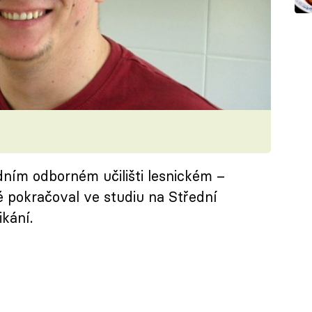
edním odborném učilišti lesnickém –
 pokračoval ve studiu na Střední
kání.