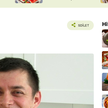
nepotřebujete troubu
ŠÉFREDAK
VYCHYTÁVKY
SOUTĚŽ FR
NA NÁKUPECH
ČASOPIS
Hi
SDÍLET