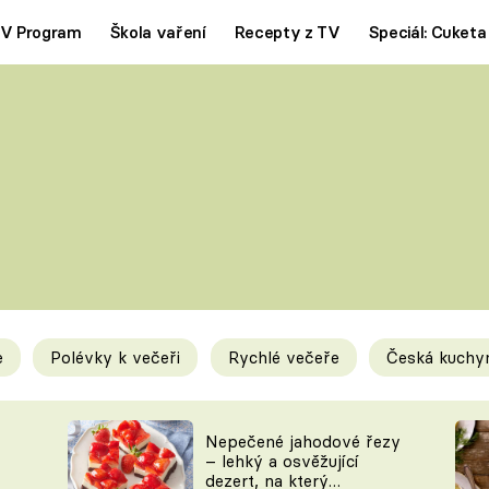
V Program
Škola vaření
Recepty z TV
Speciál: Cuketa
Polévky
Saláty
ČESKÁ KLASIKA
TĚSTOVIN
SILNÉ VÝVARY
SLADKÉ
KRÉMOVÉ
BEZMASÁ J
e
Polévky k večeři
Rychlé večeře
Česká kuchy
y
Tipy a triky
Novink
Nepečené jahodové řezy
– lehký a osvěžující
dezert, na který
KAM ZA JÍDLEM
BLOG