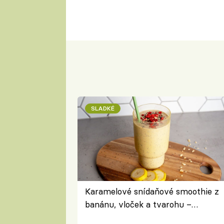
SLADKÉ
Karamelové snídaňové smoothie z
banánu, vloček a tvarohu –
snídaně do skleničky