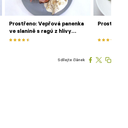
Prostřeno: Vepřová panenka
Prostřeno: 
ve slanině s ragú z hlívy
ústřičné, zámecký brambor
Sdílejte článek