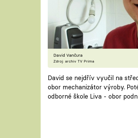
David Vančura
Zdroj: archiv TV Prima
David se nejdřív vyučil na stř
obor mechanizátor výroby. Poté
odborné škole Liva - obor podni