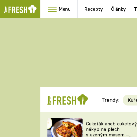
Menu
Recepty
Články
T
Oblíbené
Přílohy
recepty
HRANOLKY
HOUBY
KNEDLÍKY
DÝNĚ
KAŠE
RYCHLOVKY
Trendy:
Kuř
Populární
Videorecept
Cukeťák aneb cuketový
nákyp na plech
kuchaři
s uzeným masem –
TEĎ VAŘÍ ŠÉF!