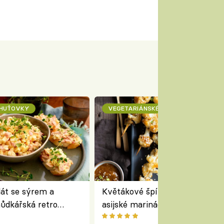
CHUŤOVKY
VEGETARIÁNSKÉ
lát se sýrem a
Květákové špízy se sezamem 
ůdkářská retro
asijské marinádě – vegetariáns
á chutná stejně skvěle
chuťovka z grilu