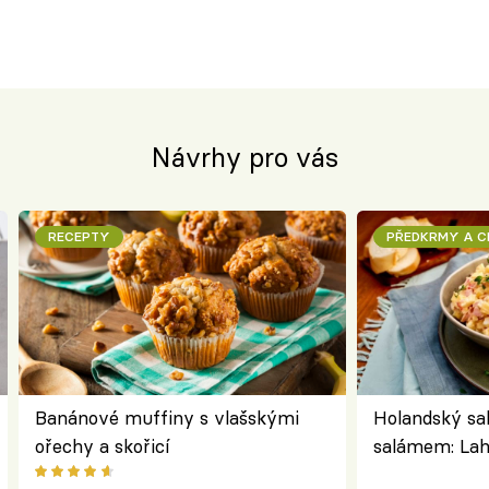
Návrhy pro vás
RECEPTY
PŘEDKRMY A 
Banánové muffiny s vlašskými
Holandský sa
ořechy a skořicí
salámem: Lah
klasika, kter