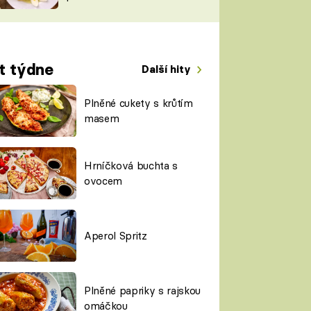
TORKY
ESH
t týdne
Další hity
Plněné cukety s krůtím
masem
Hrníčková buchta s
ovocem
Aperol Spritz
Plněné papriky s rajskou
omáčkou