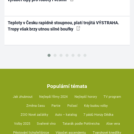
Teploty v Česku rapidně stoupnou, platí trojitá VÝSTRAHA.
Tropy však brzy utnou silné bouřky
Populární témata
Jak zhubnout
Nejlepší filmy 2024
Nejlepší horory
TV program
Změna času
Partie
Počasí
Kdy budou volby
ZOO Nové začátky
Auto – katalog
7 pádů Honzy Dědka
Volby 2025
Svařené víno
Tatarák podle Pohlreicha
Aloe vera
Pěstování lichořeřišnice
Výpočet ascendentu
Tvarohové knedlíky