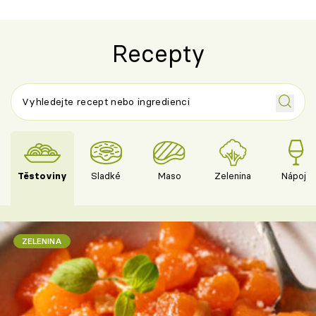
Recepty
Těstoviny
Sladké
Maso
Zelenina
Nápoje
ZELENINA