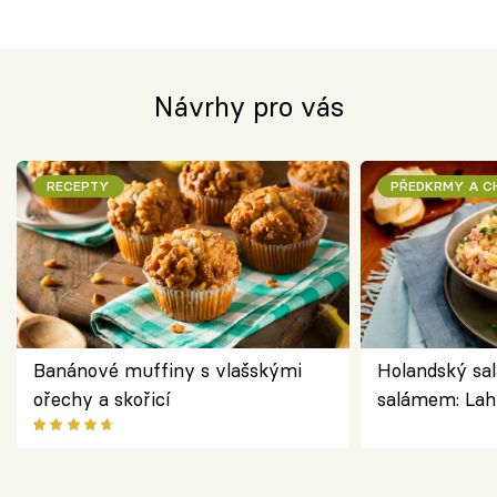
Návrhy pro vás
RECEPTY
PŘEDKRMY A 
Banánové muffiny s vlašskými
Holandský sal
ořechy a skořicí
salámem: Lah
klasika, která
jako dřív