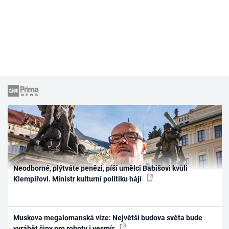
Neodborné, plýtváte penězi, píší umělci Babišovi kvůli
Klempířovi. Ministr kulturní politiku hájí
Muskova megalomanská vize: Největší budova světa bude
vyrábět čipy pro roboty i vesmír