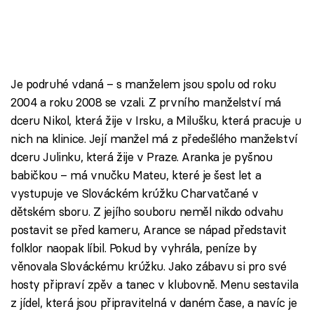
Je podruhé vdaná – s manželem jsou spolu od roku
2004 a roku 2008 se vzali. Z prvního manželství má
dceru Nikol, která žije v Irsku, a Milušku, která pracuje u
nich na klinice. Její manžel má z předešlého manželství
dceru Julinku, která žije v Praze. Aranka je pyšnou
babičkou – má vnučku Mateu, které je šest let a
vystupuje ve Slováckém krúžku Charvatčané v
dětském sboru. Z jejího souboru neměl nikdo odvahu
postavit se před kameru, Arance se nápad představit
folklor naopak líbil. Pokud by vyhrála, peníze by
věnovala Slováckému krúžku. Jako zábavu si pro své
hosty připraví zpěv a tanec v klubovně. Menu sestavila
z jídel, která jsou připravitelná v daném čase, a navíc je