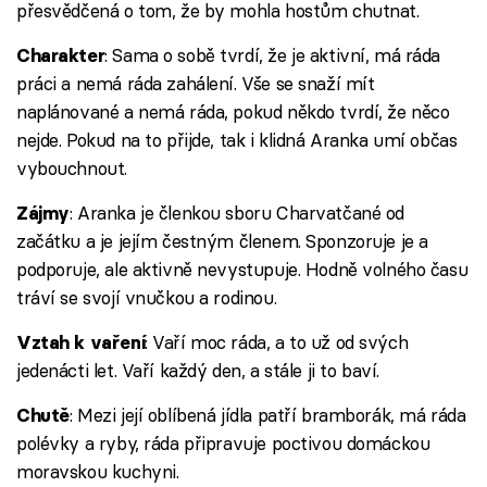
přesvědčená o tom, že by mohla hostům chutnat.
: Sama o sobě tvrdí, že je aktivní, má ráda
Charakter
práci a nemá ráda zahálení. Vše se snaží mít
naplánované a nemá ráda, pokud někdo tvrdí, že něco
nejde. Pokud na to přijde, tak i klidná Aranka umí občas
vybouchnout.
: Aranka je členkou sboru Charvatčané od
Zájmy
začátku a je jejím čestným členem. Sponzoruje je a
podporuje, ale aktivně nevystupuje. Hodně volného času
tráví se svojí vnučkou a rodinou.
: Vaří moc ráda, a to už od svých
Vztah k vaření
jedenácti let. Vaří každý den, a stále ji to baví.
: Mezi její oblíbená jídla patří bramborák, má ráda
Chutě
polévky a ryby, ráda připravuje poctivou domáckou
moravskou kuchyni.