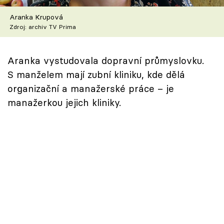
Škola vaření
Aranka Krupová
Zdroj: archiv TV Prima
Recepty z TV
Speciál: Cuketa
Aranka vystudovala dopravní průmyslovku.
S manželem mají zubní kliniku, kde dělá
Těhotnej kuchař
organizační a manažerské práce – je
manažerkou jejich kliniky.
Sledujte prima+
Přihlášení
Sledujte nás