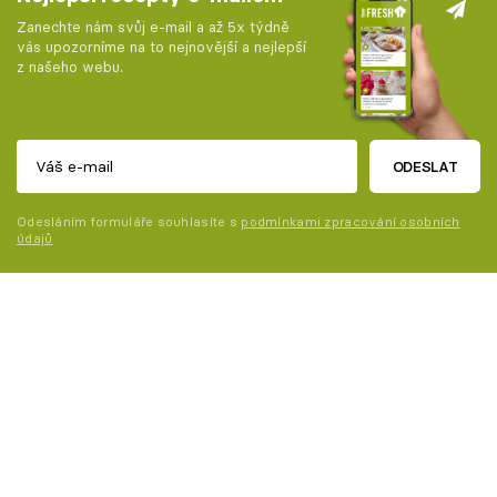
Zanechte nám svůj e-mail a až 5x týdně
vás upozorníme na to nejnovější a nejlepší
z našeho webu.
ODESLAT
Odesláním formuláře souhlasíte s
podmínkami zpracování osobních
údajů