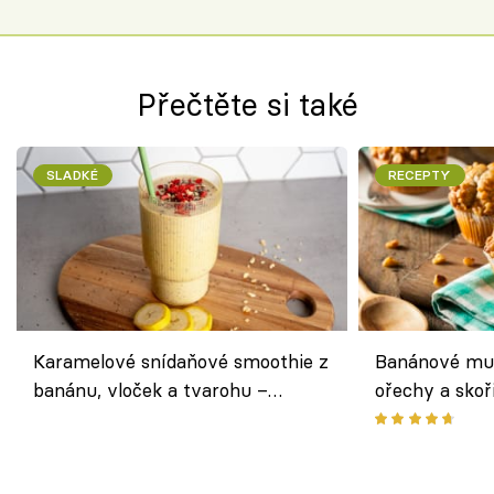
Přečtěte si také
SLADKÉ
RECEPTY
Karamelové snídaňové smoothie z
Banánové muf
banánu, vloček a tvarohu –
ořechy a skoř
snídaně do skleničky