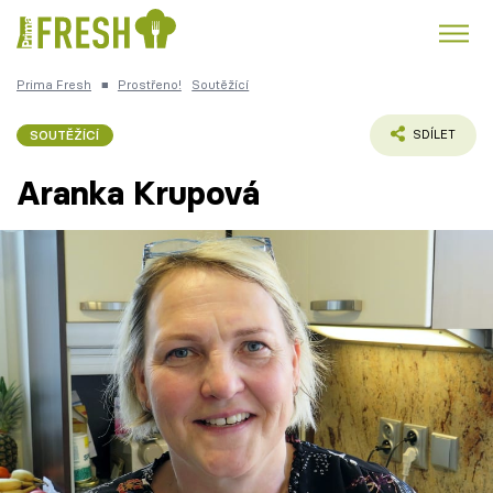
Prima Fresh
■
Prostřeno!
Soutěžící
Kuře
Polévky k večeři
Rychlé večeře
Trendy:
SOUTĚŽÍCÍ
SDÍLET
Česká kuchyně
Čokoláda
Aranka Krupová
Témata
Recepty
Články
TV Program