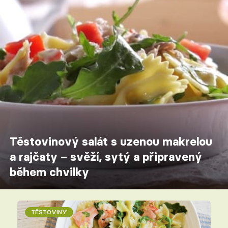
Těstovinový salát s uzenou makrelou
a rajčaty – svěží, sytý a připravený
během chvilky
TĚSTOVINY