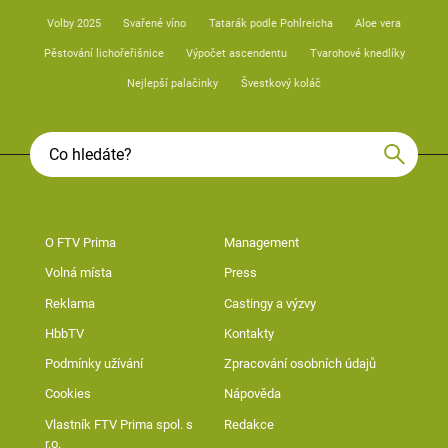
Volby 2025
Svařené víno
Tatarák podle Pohlreicha
Aloe vera
Pěstování lichořeřišnice
Výpočet ascendentu
Tvarohové knedlíky
Nejlepší palačinky
Švestkový koláč
O FTV Prima
Management
Volná místa
Press
Reklama
Castingy a výzvy
HbbTV
Kontakty
Podmínky užívání
Zpracování osobních údajů
Cookies
Nápověda
Vlastník FTV Prima spol. s
Redakce
r.o.