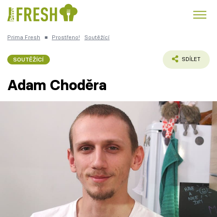
Prima Fresh
■
Prostřeno!
Soutěžící
Kuře
Polévky k večeři
Rychlé večeře
Trendy:
SOUTĚŽÍCÍ
SDÍLET
Česká kuchyně
Čokoláda
Adam Choděra
Témata
Recepty
Články
TV Program