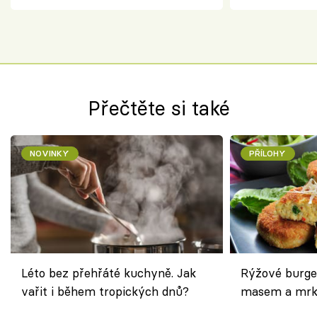
Přečtěte si také
NOVINKY
PŘÍLOHY
Léto bez přehřáté kuchyně. Jak
Rýžové burge
vařit i během tropických dnů?
masem a mrk
salátem – leh