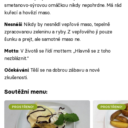
smetanovo-sýrovou omáčkou nikdy nepohrdne. Má rád
kuřecí a hovězí maso.
: Nikdy by nesnědl vepřové maso, tepelně
Nesnáší
zpracovanou zeleninu a ryby. Z vepřového jí pouze
šunku a prejt, ale samotné maso ne.
: V životě se řídí mottem: „Hlavně se z toho
Motto
nezbláznit.“
: Těší se na dobrou zábavu a nové
Očekávání
zkušenosti.
Soutěžní menu:
PROSTŘENO!
PROSTŘENO!