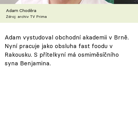
Škola vaření
Adam Choděra
Zdroj: archiv TV Prima
Recepty z TV
Speciál: Cuketa
Adam vystudoval obchodní akademii v Brně.
Nyní pracuje jako obsluha fast foodu v
Těhotnej kuchař
Rakousku. S přítelkyní má osmiměsíčního
syna Benjamina.
Sledujte prima+
Přihlášení
Sledujte nás