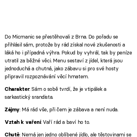
Do Micmanic se přestěhovali z Brna. Do pořadu se
přihlásil sám, protože by rád získal nové zkušenosti a
láká ho i případná výhra. Pokud by vyhrál, tak by peníze
utratil za běžné věci. Menu sestaví z jídel, která jsou
jednoduchá a chutná, jako zábavu si pro své hosty
připravil rozpoznávání věcí hmatem.
: Sám o sobě tvrdí, že je vtipálek a
Charakter
sarkastický srandista.
: Má rád vše, při čem je zábava a není nuda.
Zájmy
: Vaří rád a baví ho to.
Vztah k vaření
: Nemá jen jedno oblíbené jídlo, ale těstovinami se
Chutě