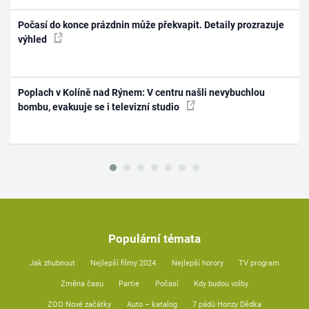
Počasí do konce prázdnin může překvapit. Detaily prozrazuje
výhled
Poplach v Kolíně nad Rýnem: V centru našli nevybuchlou
bombu, evakuuje se i televizní studio
Populární témata
Jak zhubnout
Nejlepší filmy 2024
Nejlepší horory
TV program
Změna času
Partie
Počasí
Kdy budou volby
ZOO Nové začátky
Auto – katalog
7 pádů Honzy Dědka