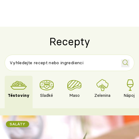
Recepty
Těstoviny
Sladké
Maso
Zelenina
Nápoje
SALÁTY