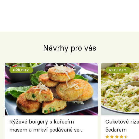
Návrhy pro vás
PŘÍLOHY
RECEPTY
Rýžové burgery s kuřecím
Cuketové rizo
masem a mrkví podávané se
čedarem
salátem – lehká a chutná večeře