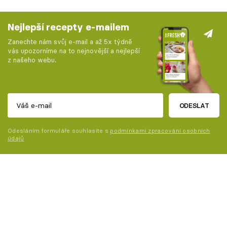
Nejlepší recepty e-mailem
Zanechte nám svůj e-mail a až 5x týdně
vás upozorníme na to nejnovější a nejlepší
z našeho webu.
ODESLAT
Odesláním formuláře souhlasíte s
podmínkami zpracování osobních
údajů