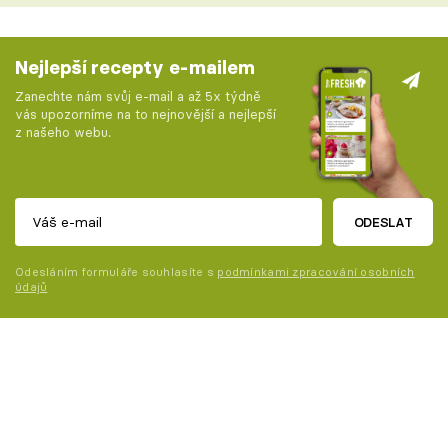
Nejlepší recepty e-mailem
Zanechte nám svůj e-mail a až 5x týdně
vás upozorníme na to nejnovější a nejlepší
z našeho webu.
ODESLAT
Odesláním formuláře souhlasíte s
podmínkami zpracování osobních
údajů