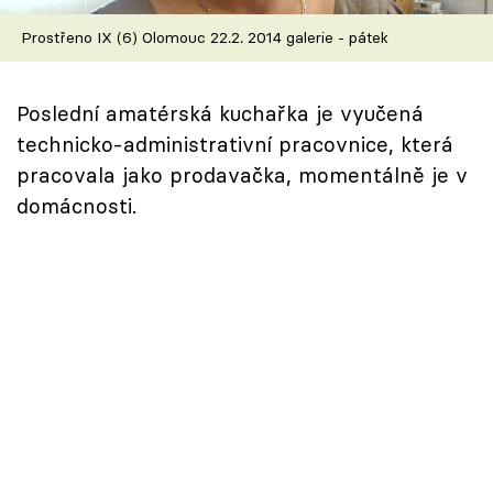
Škola vaření
Prostřeno IX (6) Olomouc 22.2. 2014 galerie - pátek
Recepty z TV
Poslední amatérská kuchařka je vyučená
Speciál: Cuketa
technicko-administrativní pracovnice, která
pracovala jako prodavačka, momentálně je v
Těhotnej kuchař
domácnosti.
Sledujte prima+
Přihlášení
Sledujte nás