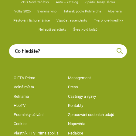
ZOO Nové začátky
Auto – katalog
7 pádů Honzy Dědka
Volby 2025
Svařené víno
Tatarák podle Pohlreicha
Aloe vera
Pěstování lichořeřišnice
Výpočet ascendentu
Tvarohové knedlíky
Nejlepší palačinky
Švestkový koláč
O FTV Prima
Management
Volná místa
Press
Reklama
Castingy a výzvy
HbbTV
Kontakty
Podmínky užívání
Zpracování osobních údajů
Cookies
Nápověda
Vlastník FTV Prima spol. s
Redakce