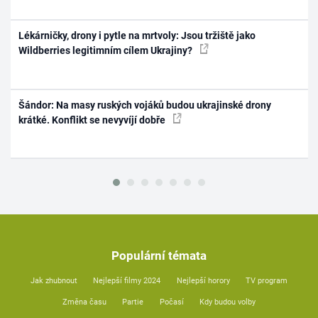
Lékárničky, drony i pytle na mrtvoly: Jsou tržiště jako
Wildberries legitimním cílem Ukrajiny?
Šándor: Na masy ruských vojáků budou ukrajinské drony
krátké. Konflikt se nevyvíjí dobře
Populární témata
Jak zhubnout
Nejlepší filmy 2024
Nejlepší horory
TV program
Změna času
Partie
Počasí
Kdy budou volby