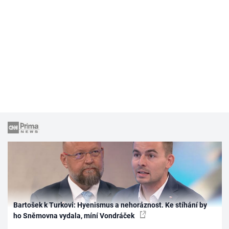
Bartošek k Turkovi: Hyenismus a nehoráznost. Ke stíhání by
ho Sněmovna vydala, míní Vondráček