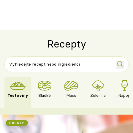
pokrm z jednoho hrnce
bezlepkový o
českým sýre
Recepty
Těstoviny
Sladké
Maso
Zelenina
Nápoje
SALÁTY