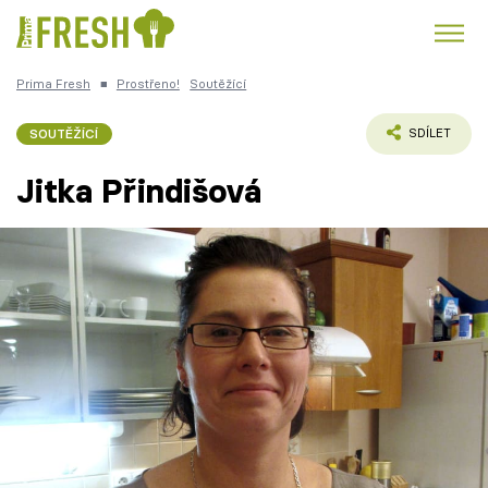
Prima Fresh
■
Prostřeno!
Soutěžící
Kuře
Polévky k večeři
Rychlé večeře
Trendy:
SOUTĚŽÍCÍ
SDÍLET
Česká kuchyně
Čokoláda
Jitka Přindišová
Témata
Recepty
Články
TV Program