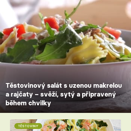
Těstovinový salát s uzenou makrelou
a rajčaty – svěží, sytý a připravený
během chvilky
TĚSTOVINY