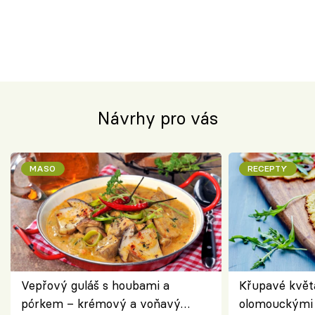
Návrhy pro vás
MASO
RECEPTY
Vepřový guláš s houbami a
Křupavé květ
pórkem – krémový a voňavý
olomouckými 