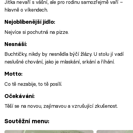
Jitka nevaří s vášní, ale pro rodinu samozřejmě vaří –
hlavně o víkendech.
Nejoblíbenější jídlo:
Nejvíce si pochutná na pizze.
Nesnáší:
Buchtičky, nikdy by nesnědla býčí žlázy. U stolu jí vadí
neslušné chování, jako je mlaskání, srkání a říhání.
Motto:
Co tě nezabije, to tě posílí.
Očekávání:
Těší se na novou, zajímavou a vzrušující zkušenost.
Soutěžní menu: