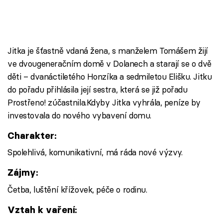
Jitka je šťastně vdaná žena, s manželem Tomášem žijí
ve dvougeneračním domě v Dolanech a starají se o dvě
děti – dvanáctiletého Honzíka a sedmiletou Elišku. Jitku
do pořadu přihlásila její sestra, která se již pořadu
Prostřeno! zúčastnila.Kdyby Jitka vyhrála, peníze by
investovala do nového vybavení domu.
Charakter:
Spolehlivá, komunikativní, má ráda nové výzvy.
Zájmy:
Četba, luštění křížovek, péče o rodinu.
Vztah k vaření: