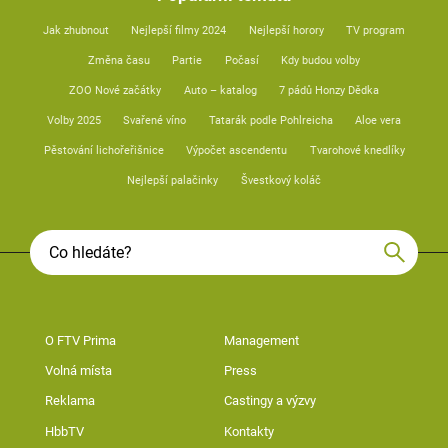
Jak zhubnout
Nejlepší filmy 2024
Nejlepší horory
TV program
Změna času
Partie
Počasí
Kdy budou volby
ZOO Nové začátky
Auto – katalog
7 pádů Honzy Dědka
Volby 2025
Svařené víno
Tatarák podle Pohlreicha
Aloe vera
Pěstování lichořeřišnice
Výpočet ascendentu
Tvarohové knedlíky
Nejlepší palačinky
Švestkový koláč
O FTV Prima
Management
Volná místa
Press
Reklama
Castingy a výzvy
HbbTV
Kontakty