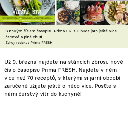
Škola vaření
Recepty z TV
S novým číslem časopisu Prima FRESH bude jaro ještě více
Speciál: Cuketa
čerstvé a plné chutí
Zdroj: redakce Prima FRESH
Těhotnej kuchař
Už 9. března najdete na stáncích zbrusu nové
Sledujte prima+
číslo časopisu Prima FRESH. Najdete v něm
více než 70 receptů, s kterými si jarní období
Přihlášení
zaručeně užijete ještě o něco více. Pusťte s
námi čerstvý vítr do kuchyně!
Sledujte nás