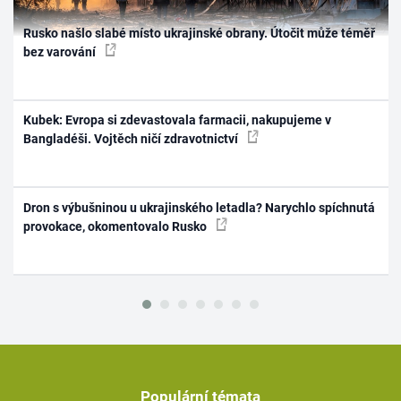
Rusko našlo slabé místo ukrajinské obrany. Útočit může téměř
bez varování
Kubek: Evropa si zdevastovala farmacii, nakupujeme v
Bangladéši. Vojtěch ničí zdravotnictví
Dron s výbušninou u ukrajinského letadla? Narychlo spíchnutá
provokace, okomentovalo Rusko
Populární témata