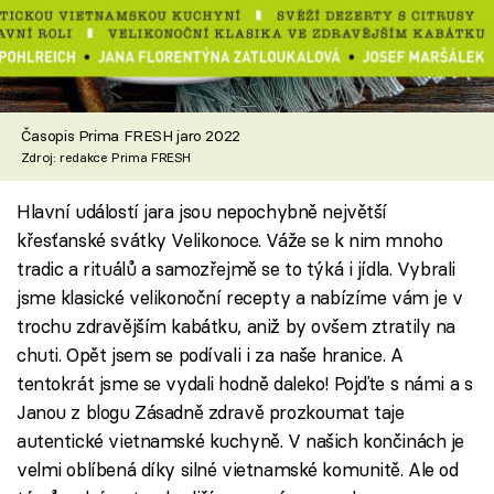
Časopis Prima FRESH jaro 2022
Zdroj: redakce Prima FRESH
Hlavní událostí jara jsou nepochybně největší
křesťanské svátky Velikonoce. Váže se k nim mnoho
tradic a rituálů a samozřejmě se to týká i jídla. Vybrali
jsme klasické velikonoční recepty a nabízíme vám je v
trochu zdravějším kabátku, aniž by ovšem ztratily na
chuti. Opět jsem se podívali i za naše hranice. A
tentokrát jsme se vydali hodně daleko! Pojďte s námi a s
Janou z blogu Zásadně zdravě prozkoumat taje
autentické vietnamské kuchyně. V našich končinách je
velmi oblíbená díky silné vietnamské komunitě. Ale od