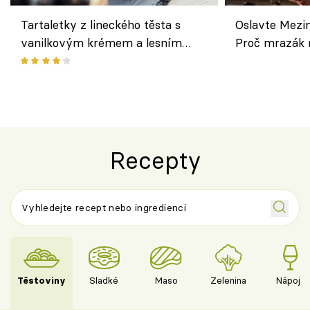
Tartaletky z lineckého těsta s
Oslavte Mezin
vanilkovým krémem a lesním
Proč mrazák n
ovocem podle Bread Society
horku vsadit 
Recepty
Těstoviny
Sladké
Maso
Zelenina
Nápoje