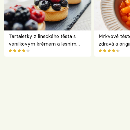
Tartaletky z lineckého těsta s
Mrkvové těst
vanilkovým krémem a lesním
zdravá a origi
ovocem podle Bread Society
klasiky