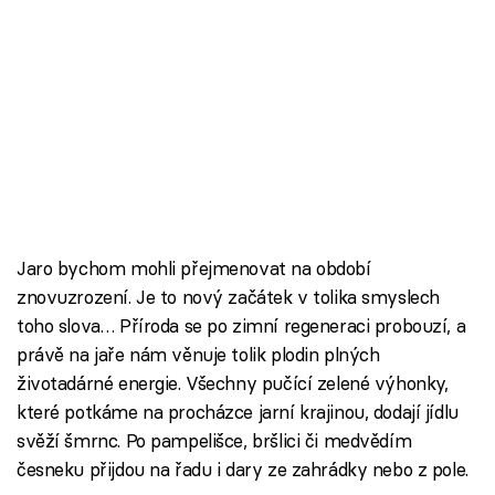
Jaro bychom mohli přejmenovat na období
znovuzrození. Je to nový začátek v tolika smyslech
toho slova… Příroda se po zimní regeneraci probouzí, a
právě na jaře nám věnuje tolik plodin plných
životadárné energie. Všechny pučící zelené výhonky,
které potkáme na procházce jarní krajinou, dodají jídlu
svěží šmrnc. Po pampelišce, bršlici či medvědím
česneku přijdou na řadu i dary ze zahrádky nebo z pole.