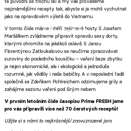
té původní se trochu liší a my vás provedeme
nejznámějšími recepty tak, abyste si je mohli vychutnat
jako na opravdovém výletě do Vietnamu.
V tomto čísle máme i další zajímavé hosty. S Josefem
Failed to fetch
Maršálkem zvládneme připravit opravdu sexy dorty,
kterými ohromíte na jakékoli oslavě. S Janou
Florentýnou Zatloukalovou se naučíme zpracovávat
suroviny do posledního kousíčku – vaření beze zbytku
je nejen ekonomické, ale i ekologické a jednoduše
rozumné, jak věděly i naše babičky. A v neposlední řadě
společně se Zdeňkem Pohlreichem odzimujeme grily a
zahájíme sezonu vaření pod širým nebem.
V prvním letošním čísle časopisu Prima FRESH jsme
pro vás připravili více než 70 čerstvých receptů!
Užijte si s námi to nejkrásnější znovuzrozené jaro