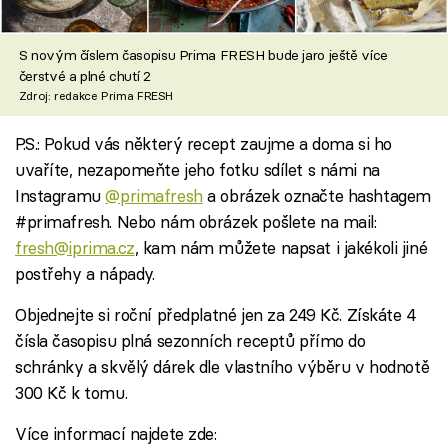
S novým číslem časopisu Prima FRESH bude jaro ještě více
čerstvé a plné chutí 2
Zdroj: redakce Prima FRESH
P.S.: Pokud vás některý recept zaujme a doma si ho
uvaříte, nezapomeňte jeho fotku sdílet s námi na
Instagramu
@primafresh
a obrázek označte hashtagem
#primafresh. Nebo nám obrázek pošlete na mail:
fresh@iprima.cz
, kam nám můžete napsat i jakékoli jiné
postřehy a nápady.
Objednejte si roční předplatné jen za 249 Kč. Získáte 4
čísla časopisu plná sezonních receptů přímo do
schránky a skvělý dárek dle vlastního výběru v hodnotě
300 Kč k tomu.
Více informací najdete zde: