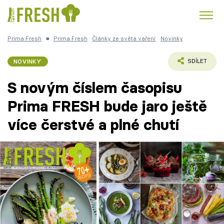
Prima Fresh
■
Prima Fresh
Články ze světa vaření
Novinky
Kuře
Polévky k večeři
Rychlé večeře
Trendy:
NOVINKY
SDÍLET
Česká kuchyně
Čokoláda
S novým číslem časopisu
Prima FRESH bude jaro ještě
více čerstvé a plné chutí
Témata
Recepty
Články
TV Program