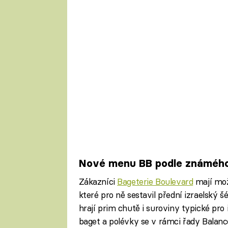
Nové menu BB podle známého
Zákazníci
Bageterie Boulevard
mají mož
které pro ně sestavil přední izraelský 
hrají prim chutě i suroviny typické pr
baget a polévky se v rámci řady Balanc