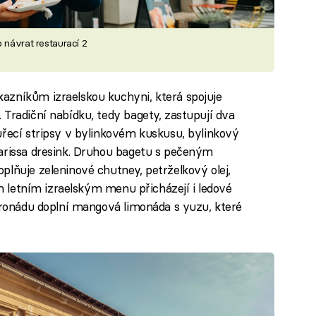
 návrat restaurací 2
azníkům izraelskou kuchyni, která spojuje
 Tradiční nabídku, tedy bagety, zastupují dva
uřecí stripsy v bylinkovém kuskusu, bylinkový
harissa dresink. Druhou bagetu s pečeným
plňuje zeleninové chutney, petrželkový olej,
ím letním izraelským menu přicházejí i ledové
itronádu doplní mangová limonáda s yuzu, které