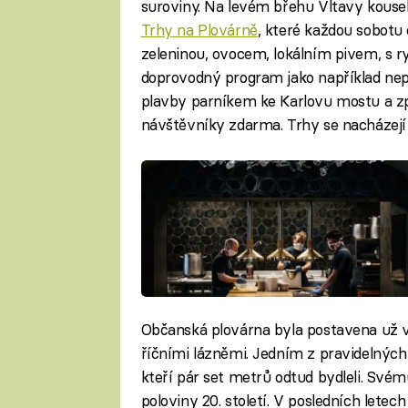
suroviny. Na levém břehu Vltavy kouse
Trhy na Plovárně
, které každou sobotu 
zeleninou, ovocem, lokálním pivem, s r
doprovodný program jako například nep
plavby parníkem ke Karlovu mostu a zp
návštěvníky zdarma. Trhy se nacházejí
Občanská plovárna byla postavena už v 
říčními lázněmi. Jedním z pravidelných
kteří pár set metrů odtud bydleli. Své
poloviny 20. století. V posledních letec