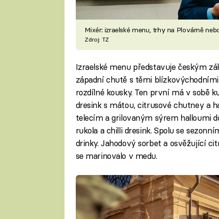
Mixér: izraelské menu, trhy na Plovárně nebo
Zdroj: TZ
Izraelské menu představuje českým zák
západní chutě s těmi blízkovýchodními.
rozdílné kousky. Ten první má v sobě k
dresink s mátou, citrusové chutney a 
telecím a grilovaným sýrem halloumi do
rukola a chilli dresink. Spolu se sezonn
drinky. Jahodový sorbet a osvěžující c
se marinovalo v medu.