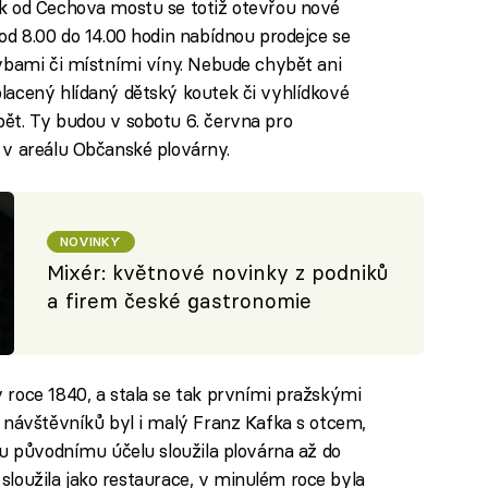
k od Čechova mostu se totiž otevřou nové
od 8.00 do 14.00 hodin nabídnou prodejce se
ybami či místními víny. Nebude chybět ani
lacený hlídaný dětský koutek či vyhlídkové
ět. Ty budou v sobotu 6. června pro
 v areálu Občanské plovárny.
NOVINKY
Mixér: květnové novinky z podniků
a firem české gastronomie
roce 1840, a stala se tak prvními pražskými
 návštěvníků byl i malý Franz Kafka s otcem,
mu původnímu účelu sloužila plovárna až do
h sloužila jako restaurace, v minulém roce byla