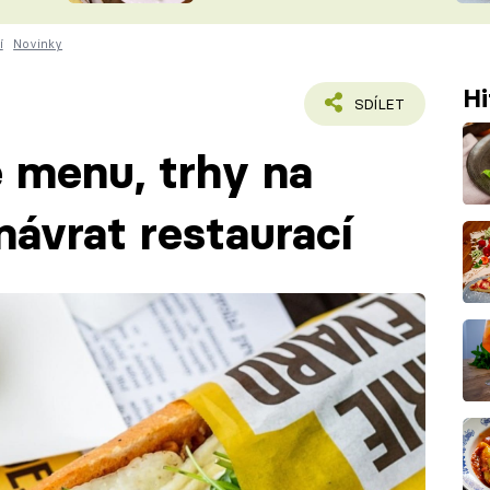
ŠÉFREDAK
VYCHYTÁVKY
í
Novinky
SOUTĚŽ FR
NA NÁKUPECH
Hi
ČASOPIS
SDÍLET
é menu, trhy na
návrat restaurací