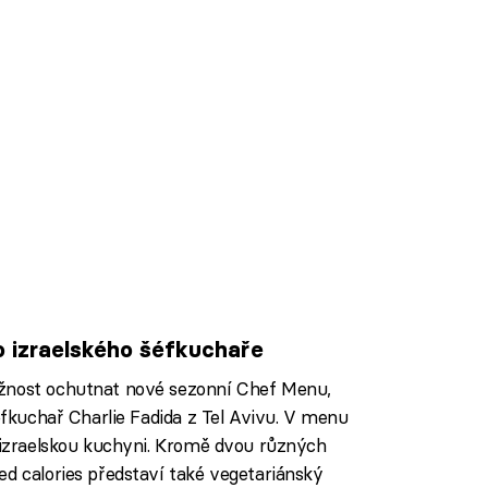
 izraelského šéfkuchaře
nost ochutnat nové sezonní Chef Menu,
šéfkuchař Charlie Fadida z Tel Avivu. V menu
o izraelskou kuchyni. Kromě dvou různých
ed calories představí také vegetariánský