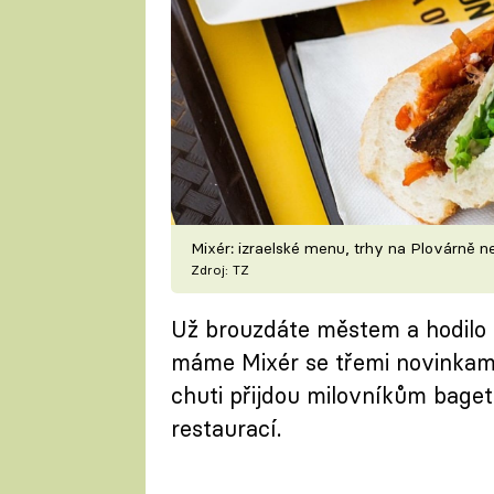
Mixér: izraelské menu, trhy na Plovárně n
Zdroj: TZ
Už brouzdáte městem a hodilo 
máme Mixér se třemi novinkami,
chuti přijdou milovníkům baget
restaurací.