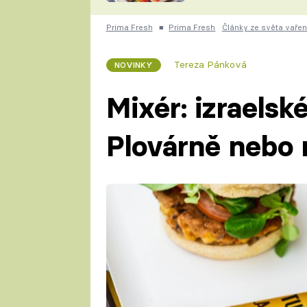
nepotřebujete troubu
ZDENĚK
ČESKO NA TALÍŘI
Prima Fresh
■
Prima Fresh
Články ze světa vařen
POHLREICH
KAROLÍNA,
JAROSLAV SAPÍK
DOMÁCÍ
Tereza Pánková
NOVINKY
KUCHAŘKA
KAROLÍNA
Mixér: izraelsk
KAMBERSKÁ
Plovárně nebo 