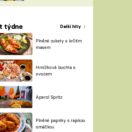
TORKY
ESH
t týdne
Další hity
Plněné cukety s krůtím
masem
Hrníčková buchta s
ovocem
Aperol Spritz
Plněné papriky s rajskou
omáčkou