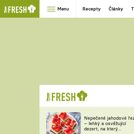
Menu
Recepty
Články
T
Oblíbené
Přílohy
recepty
HRANOLKY
HOUBY
KNEDLÍKY
DÝNĚ
KAŠE
RYCHLOVKY
Nepečené jahodové ře
Populární
Videorecept
– lehký a osvěžující
kuchaři
dezert, na který
TEĎ VAŘÍ ŠÉF!