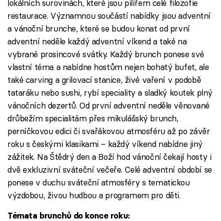
lokálních surovinách, které jsou pilířem celé filozofie
restaurace. Významnou součástí nabídky jsou adventní
a vánoční brunche, které se budou konat od první
adventní neděle každý adventní víkend a také na
vybrané prosincové svátky. Každý brunch ponese své
vlastní téma a nabídne hostům nejen bohatý bufet, ale
také carving a grilovací stanice, živé vaření v podobě
tataráku nebo sushi, rybí speciality a sladký koutek plný
vánočních dezertů. Od první adventní neděle věnované
drůbežím specialitám přes mikulášský brunch,
perníčkovou edici či svařákovou atmosféru až po závěr
roku s českými klasikami – každý víkend nabídne jiný
zážitek. Na Štědrý den a Boží hod vánoční čekají hosty i
dvě exkluzivní sváteční večeře. Celé adventní období se
ponese v duchu sváteční atmosféry s tematickou
výzdobou, živou hudbou a programem pro děti.
Témata brunchů do konce roku: