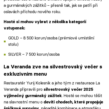
a gurmánských zážitků – přesně tak, jak se patří při
oslavách příchodu nového roku.
Hosté si mohou vybrat z několika kategorií
vstupenek:
GOLD – 8 500 korun/osoba (prémiové umístění
stolu)
SILVER – 7 500 korun/osoba
La Veranda zve na silvestrovský večer s
exkluzivním menu
Restauratér Yurij Kolesnik a jeho tým z restaurace La
Veranda připravili pro
silvestrovský večer 2025
. Hosté se mohou těšit
výjimečný gurmánský zážitek
na slavnostní menu o
devíti chodech, které propojuje
, nápadité kombinace a atmosféru
špičkové suroviny