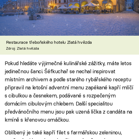
Restaurace třeboňského hotelu Zlatá hvězda
Zdroj: Zlatá hvězda
Pokud hledáte výjimečné kulinářské zážitky, máte letos
jedinečnou šanci. Šéfkuchař se nechal inspirovat
místním archivem a podle starého rybářského receptu
připravil na letošní adventní menu zapékané kapří mlíčí
s cibulkou a česnekem, podávané s rozpečeným
domácím cibulovým chlebem. Další specialitou
předvánočního menu jsou pak uzená líčka z candáta na
kmíně s křenovou omáčkou.
Oblíbený je také kapří filet s farmářskou zeleninou,