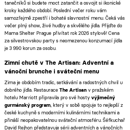
tanečníků si budete moct zatančit a osvojit si ikonické
kroky každého období. Poslední večer roku vám
samozřejmě zpestří i bohaté slavnostní menu. Čeká vás
večer plný show, živé hudby a skvělého jídla. Přijďte do
Mama Shelter Prague přivítat rok 2026 stylově! Cena
za silvestrovskou party s neomezenou konzumací jídla
je 3 990 korun za osobu.
Zimní chutě v The Artisan: Adventní a
vánoční brunche i sváteční menu
Zima je obdobím tradic, setkávání a radostných chvil u
dobrého jídla. Restaurace
v pražském
The Artisan
hotelu Marriott připravila pro své hosty
výjimečný
, který v sobě spojuje to nejlepší z
gurmánský program
české kuchyně s moderními kulinárními technikami a
přináší neopakovatelnou sváteční atmosféru. Šéfkuchař
David Rejhon představuje sérii adventních a vánočních