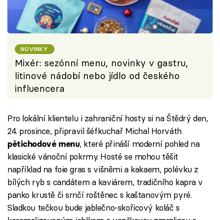
NOVINKY
Mixér: sezónní menu, novinky v gastru,
litinové nádobí nebo jídlo od českého
influencera
Pro lokální klientelu i zahraniční hosty si na Štědrý den,
24. prosince, připravil šéfkuchař Michal Horváth
, které přináší moderní pohled na
pětichodové menu
klasické vánoční pokrmy. Hosté se mohou těšit
například na foie gras s višněmi a kakaem, polévku z
bílých ryb s candátem a kaviárem, tradičního kapra v
panko krustě či srnčí roštěnec s kaštanovým pyré.
Sladkou tečkou bude jablečno-skořicový koláč s