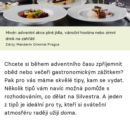
Škola vaření
Recepty z TV
Mixér: adventní akce plné jídla, vánoční hostina nebo zimní
Speciál: Cuketa
drink na zahřátí
Zdroj: Mandarin Oriental Prague
Těhotnej kuchař
Sledujte prima+
Chcete si během adventního času zpříjemnit
oběd nebo večeři gastronomickým zážitkem?
Pak pro vás máme skvělé tipy, kam se vydat.
Přihlášení
Několik tipů vám navíc možná pomůže s
rozhodováním, co dělat na Silvestra. A jeden
Sledujte nás
z tipů je ideální pro ty, kteří si sváteční
atmosféru raději užijí doma.