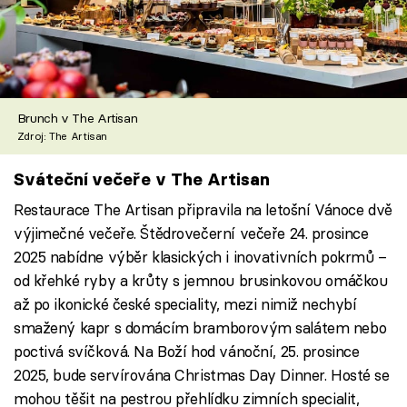
Brunch v The Artisan
Zdroj: The Artisan
Sváteční večeře v The Artisan
Restaurace The Artisan připravila na letošní Vánoce dvě
výjimečné večeře. Štědrovečerní večeře 24. prosince
2025 nabídne výběr klasických i inovativních pokrmů –
od křehké ryby a krůty s jemnou brusinkovou omáčkou
až po ikonické české speciality, mezi nimiž nechybí
smažený kapr s domácím bramborovým salátem nebo
poctivá svíčková. Na Boží hod vánoční, 25. prosince
2025, bude servírována Christmas Day Dinner. Hosté se
mohou těšit na pestrou přehlídku zimních specialit,