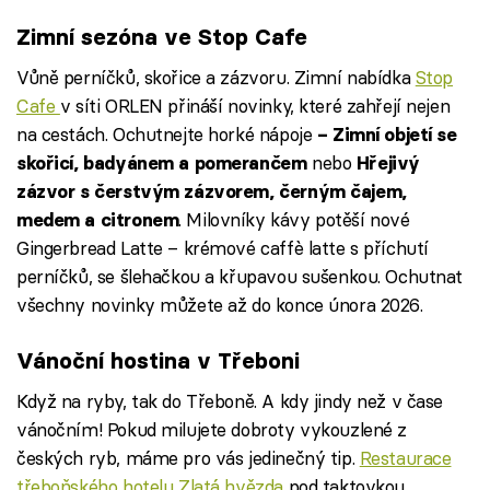
Zimní sezóna ve Stop Cafe
Vůně perníčků, skořice a zázvoru. Zimní nabídka
Stop
Cafe
v síti ORLEN přináší novinky, které zahřejí nejen
na cestách. Ochutnejte horké nápoje
– Zimní objetí se
nebo
skořicí, badyánem a pomerančem
Hřejivý
zázvor s čerstvým zázvorem, černým čajem,
. Milovníky kávy potěší nové
medem a citronem
Gingerbread Latte – krémové caffè latte s příchutí
perníčků, se šlehačkou a křupavou sušenkou. Ochutnat
všechny novinky můžete až do konce února 2026.
Vánoční hostina v Třeboni
Když na ryby, tak do Třeboně. A kdy jindy než v čase
vánočním! Pokud milujete dobroty vykouzlené z
českých ryb, máme pro vás jedinečný tip.
Restaurace
třeboňského hotelu Zlatá hvězda
pod taktovkou