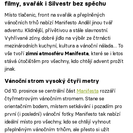
filmy, svařák i Silvestr bez spěchu
Místo tlačenic, front na svařák a přeplněných
vánočních trhů nabízí Manifesto Anděl jinou tvář
adventu. Klidnější, přívětivou a stále slavnostní.
Vyhřívané zóny, dobré jídlo na výběr ze čtrnácti
mezinárodních kuchyní, kultura a vánoční nálada… To
vše tvoří
, které se i letos
zimní atmosféru Manifesta
stává útočištěm pro všechny, kdo chtějí advent prožít
jinak.
Vánoční strom vysoký čtyři metry
Od 10. prosince se centrální část
Manifesta
rozzáří
čtyřmetrovým vánočním stromem. Stane se
orientačním bodem, místem setkávání i pozadím pro
první (i poslední) vánoční fotky. Manifesto tak nabízí
ideální místo pro všechny, kdo se chtějí vyhnout
přeplněným vánočním trhům, ale přesto si užít