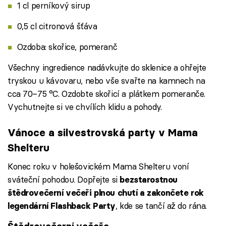
1 cl perníkový sirup
0,5 cl citronová šťáva
Ozdoba: skořice, pomeranč
Všechny ingredience nadávkujte do sklenice a ohřejte
tryskou u kávovaru, nebo vše svařte na kamnech na
cca 70–75 °C. Ozdobte skořicí a plátkem pomeranče.
Vychutnejte si ve chvílích klidu a pohody.
Vánoce a silvestrovská party v Mama
Shelteru
Konec roku v holešovickém Mama Shelteru voní
sváteční pohodou. Dopřejte si
bezstarostnou
štědrovečerní večeři plnou chutí a zakončete rok
, kde se tančí až do rána.
legendární Flashback Party