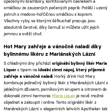
opečenými brambory, konfitovaným česnekem a
omáčkou ze zauzených pečených paprik. Potěší i uzený
pstruh s medovo-hořčičnou omáčkou s koprem.
Všechny ryby, se kterými šéfkuchař pracuje, jsou
absolutně čerstvé, díky čemuž si můžete užít jejich
jemnou a svěží chuť.
Hot Mary zahřeje a vánočně naladí díky
bylinnému likéru z Mariánských Lázní
S chladnými dny přichází
originální bylinný likér Maria
s tipem na
Liquer
ideální zimní nápoj, který příjemně
. Horký drink Hot Mary
zahřeje a vánočně naladí
kombinuje jedinečný bylinný likér z Mariánských Lázní s
jablečným džusem, perníkovým sirupem a citronem do
dokonalé zimní harmonie.
Maria Liquer
je nově možné
objednat a zakoupit i online. Tento originální likér z
Mariánských Lázní v elegantních lahvích Apotheker tak