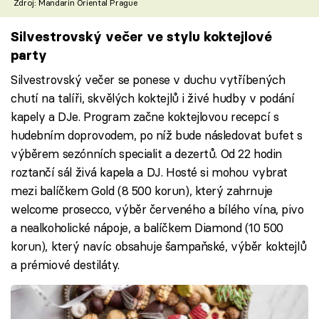
Zdroj: Mandarin Oriental Prague
Silvestrovský večer ve stylu koktejlové
party
Silvestrovský večer se ponese v duchu vytříbených
chutí na talíři, skvělých koktejlů i živé hudby v podání
kapely a DJe. Program začne koktejlovou recepcí s
hudebním doprovodem, po níž bude následovat bufet s
výběrem sezónních specialit a dezertů. Od 22 hodin
roztančí sál živá kapela a DJ. Hosté si mohou vybrat
mezi balíčkem Gold (8 500 korun), který zahrnuje
welcome prosecco, výběr červeného a bílého vína, pivo
a nealkoholické nápoje, a balíčkem Diamond (10 500
korun), který navíc obsahuje šampaňské, výběr koktejlů
a prémiové destiláty.