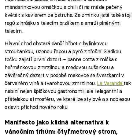
mandarinkovou omáčkou a chilli či na másle pečený
květák s kaviárem ze pstruha. Za zmínku jistě také stojí
ragú z hrášku s telecím brzlíkem a smrži plněnými
telecím.
Hlavní chod obstará dančí hřbet s bylinkovou
strouhankou, uzenou řepou a pyré z třešní. Sladkou
tečku zajistí první dezert – panna cotta z mléka s
heřmánkovou zmrzlinou a medovou sušenkou a
závěrečný dezert v podobě makovce se švestkami v
červeném víně a tvarohovou zmrzlinou.
La Veranda
tak
nabízí nejen špičkovou gastronomii, ale i elegantní a
přátelskou atmosféru, ve které lze stylově a s noblesou
oslavit příchod nového roku.
Manifesto jako klidná alternativa k
vánočním trhům: čtyřmetrový strom,