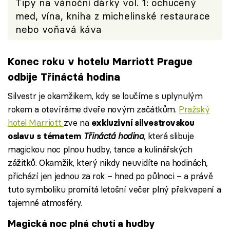
Tipy na vánoční dárky vol. 1: ochucený
med, vína, kniha z michelinské restaurace
nebo voňavá káva
Konec roku v hotelu Marriott Prague
odbije Třináctá hodina
Silvestr je okamžikem, kdy se loučíme s uplynulým
rokem a otevíráme dveře novým začátkům.
Pražský
hotel Marriott
zve na
exkluzivní silvestrovskou
Třináctá hodina
, která slibuje
oslavu s tématem
magickou noc plnou hudby, tance a kulinářských
zážitků. Okamžik, který nikdy neuvidíte na hodinách,
přichází jen jednou za rok – hned po půlnoci – a právě
tuto symboliku promítá letošní večer plný překvapení a
tajemné atmosféry.
Magická noc plná chutí a hudby