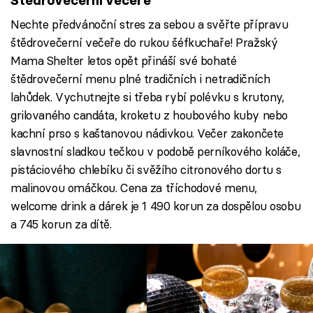
Štědrovečerní večeře
Nechte předvánoční stres za sebou a svěřte přípravu
štědrovečerní večeře do rukou šéfkuchaře! Pražský
Mama Shelter letos opět přináší své bohaté
štědrovečerní menu plné tradičních i netradičních
lahůdek. Vychutnejte si třeba rybí polévku s krutony,
grilovaného candáta, kroketu z houbového kuby nebo
kachní prso s kaštanovou nádivkou. Večer zakončete
slavnostní sladkou tečkou v podobě perníkového koláče,
pistáciového chlebíku či svěžího citronového dortu s
malinovou omáčkou. Cena za tříchodové menu,
welcome drink a dárek je 1 490 korun za dospělou osobu
a 745 korun za dítě.