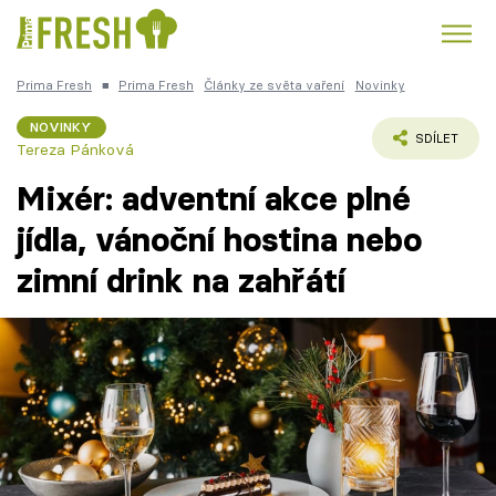
Prima Fresh
■
Prima Fresh
Články ze světa vaření
Novinky
Kuře
Polévky k večeři
Rychlé večeře
Trendy:
NOVINKY
SDÍLET
Tereza Pánková
Česká kuchyně
Čokoláda
Mixér: adventní akce plné
jídla, vánoční hostina nebo
zimní drink na zahřátí
Témata
Recepty
Články
TV Program