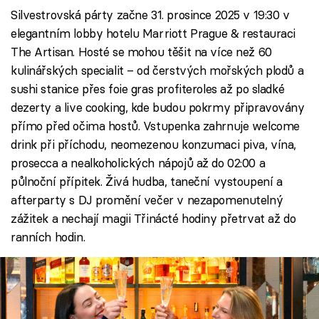
Silvestrovská párty začne 31. prosince 2025 v 19:30 v
elegantním lobby hotelu Marriott Prague & restauraci
The Artisan. Hosté se mohou těšit na více než 60
kulinářských specialit – od čerstvých mořských plodů a
sushi stanice přes foie gras profiteroles až po sladké
dezerty a live cooking, kde budou pokrmy připravovány
přímo před očima hostů. Vstupenka zahrnuje welcome
drink při příchodu, neomezenou konzumaci piva, vína,
prosecca a nealkoholických nápojů až do 02:00 a
půlnoční přípitek. Živá hudba, taneční vystoupení a
afterparty s DJ promění večer v nezapomenutelný
zážitek a nechají magii Třinácté hodiny přetrvat až do
ranních hodin.