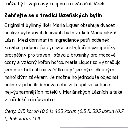
může být i zajímavým tipem na vánoční dárek.
Zahřejte se s tradicí lázeňských bylin
Originální bylinný likér Maria Liquer obsahuje dvacet
pečlivě vybraných léčivých bylin z okolí Mariánských
Lázní. Mezi dominantní ingredience patří oddenek
kosatce podporující dýchací cesty, kořen pampelišky
prospěšný pro trávení, šťáva z brusinky pro močové
cesty a vzácný kořen hořce. Maria Liquer se vyznačuje
jemnou sladkostí na začátku a příjemným, dlouhým
nahořklým závěrem. Je možné ho jednoduše objednat
online v pohodlí domova nebo zakoupit ve většině
nejvýznamnějších hotelů v Mariánských Lázních a také
v městském infocentru.
Ceny: 315 korun (0,2 l), 495 korun (0,5 l), 595 korun (0,7
l), 695 korun (1 l)