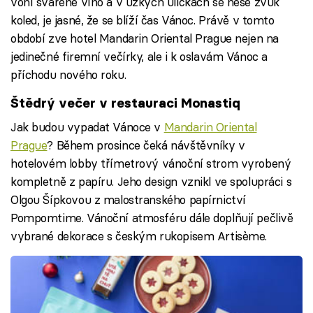
voní svařené víno a v úzkých uličkách se nese zvuk
koled, je jasné, že se blíží čas Vánoc. Právě v tomto
období zve hotel Mandarin Oriental Prague nejen na
jedinečné firemní večírky, ale i k oslavám Vánoc a
příchodu nového roku.
Štědrý večer v restauraci Monastiq
Jak budou vypadat Vánoce v
Mandarin Oriental
Prague
? Během prosince čeká návštěvníky v
hotelovém lobby třímetrový vánoční strom vyrobený
kompletně z papíru. Jeho design vznikl ve spolupráci s
Olgou Šípkovou z malostranského papírnictví
Pompomtime. Vánoční atmosféru dále doplňují pečlivě
vybrané dekorace s českým rukopisem Artisème.