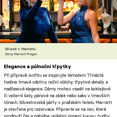
Silvestr v Marriottu
Zdroj: Marriott Prague
Elegance a půlnoční třpytky
Při přípravě outfitu se inspirujte tématem Třináctá
hodina: tmavé odstíny noční oblohy, třpytivé detaily a
nadčasová elegance. Dámy mohou vsadit na koktejlové
či večerní šaty, pánové na oblek nebo sako v tmavších
tónech. Silvestrovská párty v pražském hotelu Marriott
je otevřena pro rezervace. Připravte se na noc, která
prodlouží čas a nabídne unikátní spojení luxusu, hudby