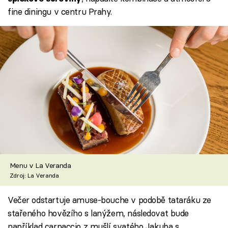
fine diningu v centru Prahy.
Menu v La Veranda
Zdroj: La Veranda
Večer odstartuje amuse-bouche v podobě tataráku ze
stařeného hovězího s lanýžem, následovat bude
například carpaccio z mušlí svatého Jakuba s