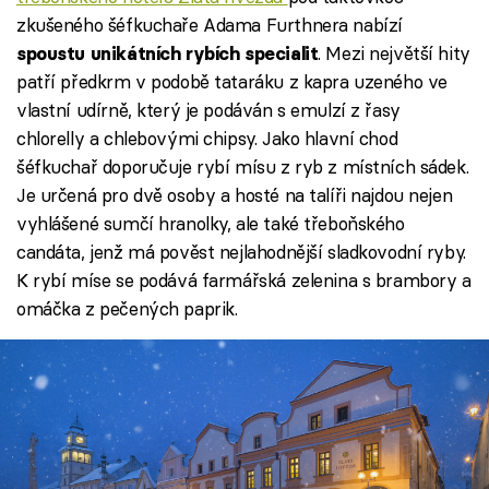
zkušeného šéfkuchaře Adama Furthnera nabízí
. Mezi největší hity
spoustu unikátních rybích specialit
patří předkrm v podobě tataráku z kapra uzeného ve
vlastní udírně, který je podáván s emulzí z řasy
chlorelly a chlebovými chipsy. Jako hlavní chod
šéfkuchař doporučuje rybí mísu z ryb z místních sádek.
Je určená pro dvě osoby a hosté na talíři najdou nejen
vyhlášené sumčí hranolky, ale také třeboňského
candáta, jenž má pověst nejlahodnější sladkovodní ryby.
K rybí míse se podává farmářská zelenina s brambory a
omáčka z pečených paprik.