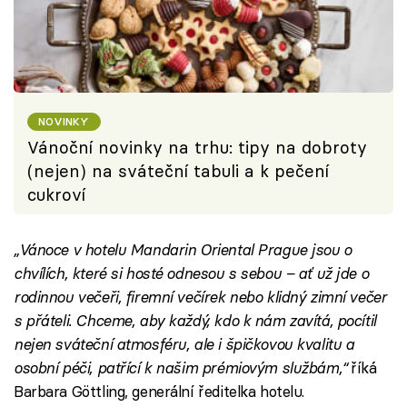
NOVINKY
Vánoční novinky na trhu: tipy na dobroty
(nejen) na sváteční tabuli a k pečení
cukroví
„Vánoce v hotelu Mandarin Oriental Prague jsou o
chvílích, které si hosté odnesou s sebou – ať už jde o
rodinnou večeři, firemní večírek nebo klidný zimní večer
s přáteli. Chceme, aby každý, kdo k nám zavítá, pocítil
nejen sváteční atmosféru, ale i špičkovou kvalitu a
osobní péči, patřící k našim prémiovým službám,“
říká
Barbara Göttling, generální ředitelka hotelu.