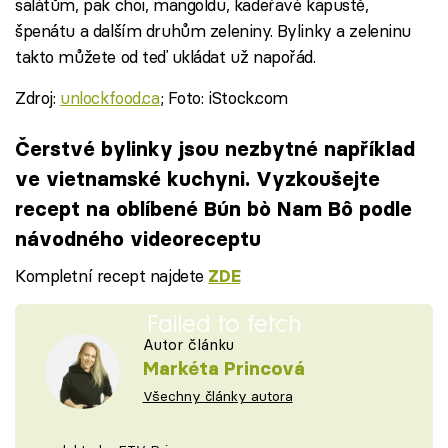
salátům, pak choi, mangoldu, kadeřavé kapustě,
špenátu a dalším druhům zeleniny. Bylinky a zeleninu
takto můžete od teď ukládat už napořád.
Zdroj:
unlockfood.ca
; Foto: iStock.com
Čerstvé bylinky jsou nezbytné například
ve vietnamské kuchyni. Vyzkoušejte
recept na oblíbené Bún bò Nam Bô podle
návodného videoreceptu
Kompletní recept najdete
ZDE
Failed to fetch
Autor článku
Markéta Princová
Všechny články autora