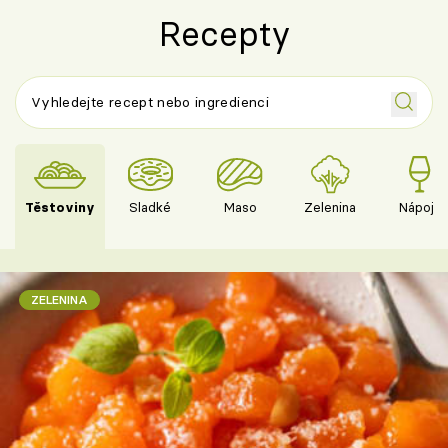
Recepty
Těstoviny
Sladké
Maso
Zelenina
Nápoje
ZELENINA