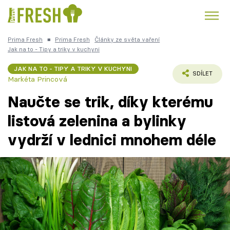
Prima Fresh
■
Prima Fresh
Články ze světa vaření
Kuře
Polévky k večeři
Rychlé večeře
Jak na to - Tipy a triky v kuchyni
Trendy:
JAK NA TO - TIPY A TRIKY V KUCHYNI
Česká kuchyně
Čokoláda
SDÍLET
Markéta Princová
Naučte se trik, díky kterému
listová zelenina a bylinky
vydrží v lednici mnohem déle
Témata
Recepty
Články
TV Program