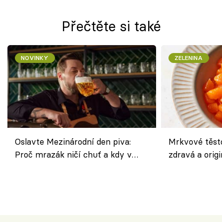
Přečtěte si také
NOVINKY
ZELENINA
Oslavte Mezinárodní den piva:
Mrkvové těst
Proč mrazák ničí chuť a kdy v
zdravá a origi
horku vsadit na šnyt?
klasiky