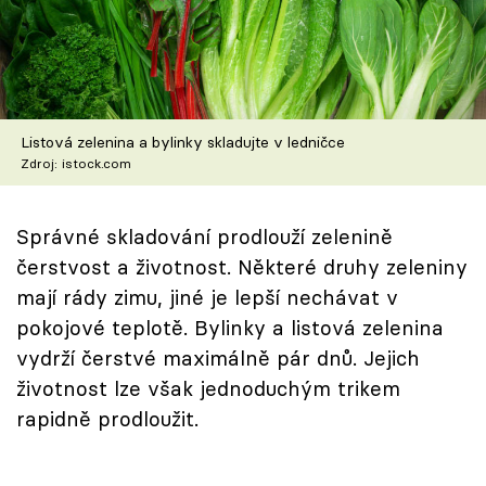
Škola vaření
Recepty z TV
Speciál: Cuketa
Listová zelenina a bylinky skladujte v ledničce
Zdroj: istock.com
Těhotnej kuchař
Sledujte prima+
Správné skladování prodlouží zelenině
čerstvost a životnost. Některé druhy zeleniny
mají rády zimu, jiné je lepší nechávat v
Přihlášení
pokojové teplotě. Bylinky a listová zelenina
vydrží čerstvé maximálně pár dnů. Jejich
Sledujte nás
životnost lze však jednoduchým trikem
rapidně prodloužit.