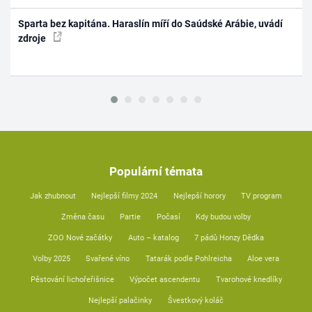
Sparta bez kapitána. Haraslín míří do Saúdské Arábie, uvádí
zdroje
Populární témata
Jak zhubnout
Nejlepší filmy 2024
Nejlepší horory
TV program
Změna času
Partie
Počasí
Kdy budou volby
ZOO Nové začátky
Auto – katalog
7 pádů Honzy Dědka
Volby 2025
Svařené víno
Tatarák podle Pohlreicha
Aloe vera
Pěstování lichořeřišnice
Výpočet ascendentu
Tvarohové knedlíky
Nejlepší palačinky
Švestkový koláč