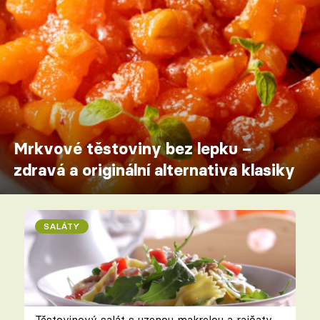
Mrkvové těstoviny bez lepku –
zdravá a originální alternativa klasiky
SALÁTY
Těstovinový salát s uzenou makrelou a rajčaty –