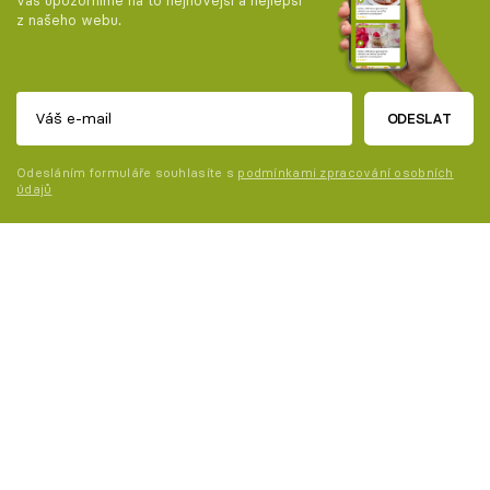
vás upozorníme na to nejnovější a nejlepší
z našeho webu.
ODESLAT
Odesláním formuláře souhlasíte s
podmínkami zpracování osobních
údajů