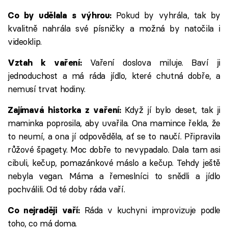
Pokud by vyhrála, tak by
Co by udělala s výhrou:
kvalitně nahrála své písničky a možná by natočila i
videoklip.
Vaření doslova miluje. Baví ji
Vztah k vaření:
jednoduchost a má ráda jídlo, které chutná dobře, a
nemusí trvat hodiny.
Když jí bylo deset, tak ji
Zajímavá historka z vaření:
maminka poprosila, aby uvařila. Ona mamince řekla, že
to neumí, a ona jí odpověděla, ať se to naučí. Připravila
růžové špagety. Moc dobře to nevypadalo. Dala tam asi
cibuli, kečup, pomazánkové máslo a kečup. Tehdy ještě
nebyla vegan. Máma a řemeslníci to snědli a jídlo
pochválili. Od té doby ráda vaří.
Ráda v kuchyni improvizuje podle
Co nejraději vaří:
toho, co má doma.