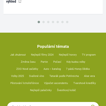
výhled
Populární témata
Jak zhubnout
Nejlepší filmy 2024
Nejlepší horory
TV program
Změna času
Partie
Počasí
Kdy budou volby
ZOO Nové začátky
Auto – katalog
7 pádů Honzy Dědka
Volby 2025
Svařené víno
Tatarák podle Pohlreicha
Aloe vera
Pěstování lichořeřišnice
Výpočet ascendentu
Tvarohové knedlíky
Nejlepší palačinky
Švestkový koláč