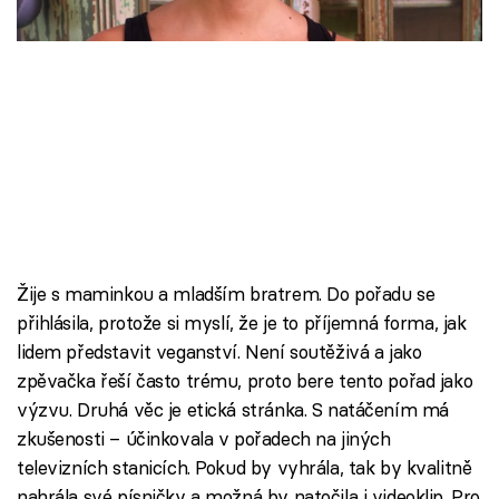
Škola vaření
Recepty z TV
Speciál: Cuketa
Těhotnej kuchař
Sledujte prima+
Žije s maminkou a mladším bratrem. Do pořadu se
Přihlášení
přihlásila, protože si myslí, že je to příjemná forma, jak
lidem představit veganství. Není soutěživá a jako
zpěvačka řeší často trému, proto bere tento pořad jako
Sledujte nás
výzvu. Druhá věc je etická stránka. S natáčením má
zkušenosti – účinkovala v pořadech na jiných
televizních stanicích. Pokud by vyhrála, tak by kvalitně
nahrála své písničky a možná by natočila i videoklip. Pro