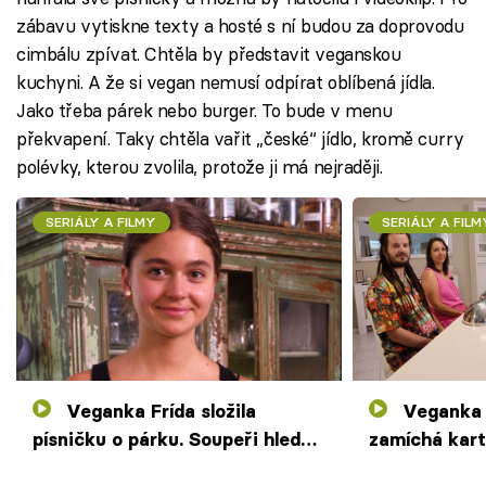
zábavu vytiskne texty a hosté s ní budou za doprovodu
cimbálu zpívat. Chtěla by představit veganskou
kuchyni. A že si vegan nemusí odpírat oblíbená jídla.
Jako třeba párek nebo burger. To bude v menu
překvapení. Taky chtěla vařit „české“ jídlo, kromě curry
polévky, kterou zvolila, protože ji má nejraději.
SERIÁLY A FILMY
SERIÁLY A FILM
Veganka Frída složila
Veganka tento týden
písničku o párku. Soupeři hledají
zamíchá kart
červí protein v třešních
rapperem a c