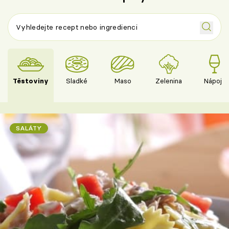
Těstoviny
Sladké
Maso
Zelenina
Nápoje
SALÁTY