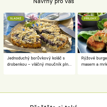
Návrhy pro vás
SLADKÉ
PŘÍLOHY
Jednoduchý borůvkový koláč s
Rýžové burge
drobenkou – vláčný moučník plný
masem a mrk
ovoce
salátem – leh