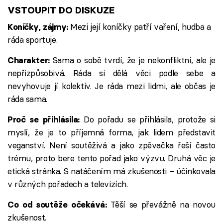
bodů
VSTOUPIT DO DISKUZE
Mezi její koníčky patří vaření, hudba a
Koníčky, zájmy:
ráda sportuje.
Sama o sobě tvrdí, že je nekonfliktní, ale je
Charakter:
nepřizpůsobivá. Ráda si dělá věci podle sebe a
nevyhovuje jí kolektiv. Je ráda mezi lidmi, ale občas je
ráda sama.
Do pořadu se přihlásila, protože si
Proč se přihlásila:
myslí, že je to příjemná forma, jak lidem představit
veganství. Není soutěživá a jako zpěvačka řeší často
trému, proto bere tento pořad jako výzvu. Druhá věc je
etická stránka. S natáčením má zkušenosti – účinkovala
v různých pořadech a televizích.
Těší se převážně na novou
Co od soutěže očekává:
zkušenost.