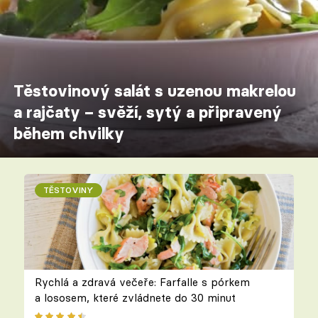
Těstovinový salát s uzenou makrelou
a rajčaty – svěží, sytý a připravený
během chvilky
TĚSTOVINY
Rychlá a zdravá večeře: Farfalle s pórkem
a lososem, které zvládnete do 30 minut