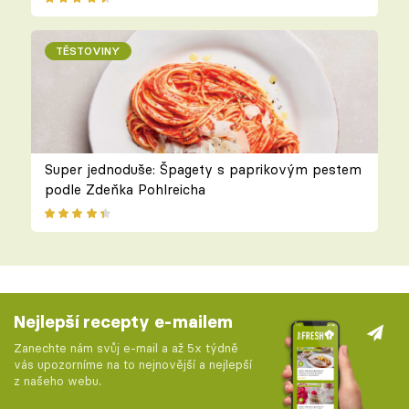
TĚSTOVINY
Super jednoduše: Špagety s paprikovým pestem
podle Zdeňka Pohlreicha
Nejlepší recepty e-mailem
Zanechte nám svůj e-mail a až 5x týdně
vás upozorníme na to nejnovější a nejlepší
z našeho webu.