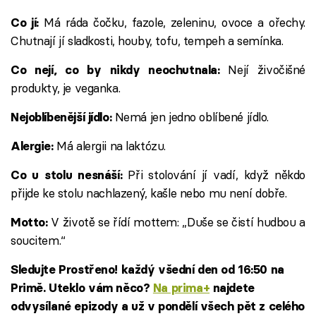
Má ráda čočku, fazole, zeleninu, ovoce a ořechy.
Co jí:
Chutnají jí sladkosti, houby, tofu, tempeh a semínka.
Nejí živočišné
Co nejí, co by nikdy neochutnala:
produkty, je veganka.
Nemá jen jedno oblíbené jídlo.
Nejoblíbenější jídlo:
Má alergii na laktózu.
Alergie:
Při stolování jí vadí, když někdo
Co u stolu nesnáší:
přijde ke stolu nachlazený, kašle nebo mu není dobře.
V životě se řídí mottem: „Duše se čistí hudbou a
Motto:
soucitem.“
Sledujte Prostřeno! každý všední den od 16:50 na
Primě. Uteklo vám něco?
Na prima+
najdete
odvysílané epizody a už v pondělí všech pět z celého