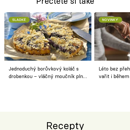
Přečtěte si také
SLADKÉ
NOVINKY
Jednoduchý borůvkový koláč s
Léto bez přeh
drobenkou – vláčný moučník plný
vařit i během
ovoce
Recepty