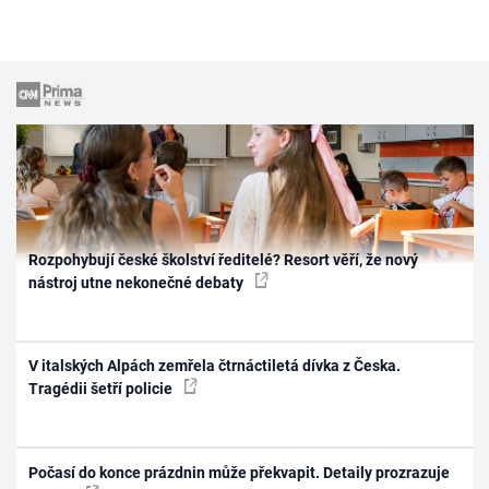
Rozpohybují české školství ředitelé? Resort věří, že nový
nástroj utne nekonečné debaty
V italských Alpách zemřela čtrnáctiletá dívka z Česka.
Tragédii šetří policie
Počasí do konce prázdnin může překvapit. Detaily prozrazuje