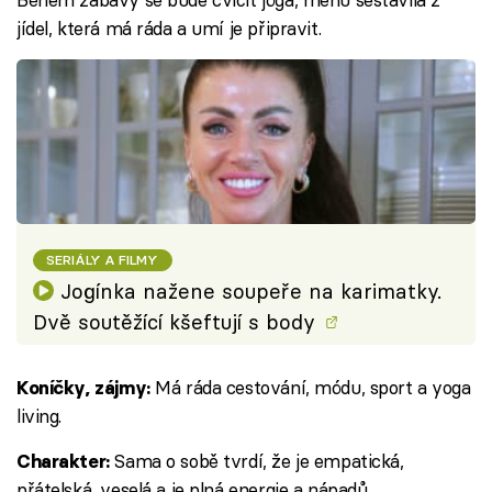
jídel, která má ráda a umí je připravit.
SERIÁLY A FILMY
Jogínka nažene soupeře na karimatky.
Dvě soutěžící kšeftují s body
Má ráda cestování, módu, sport a yoga
Koníčky, zájmy:
living.
Sama o sobě tvrdí, že je empatická,
Charakter:
přátelská, veselá a je plná energie a nápadů.