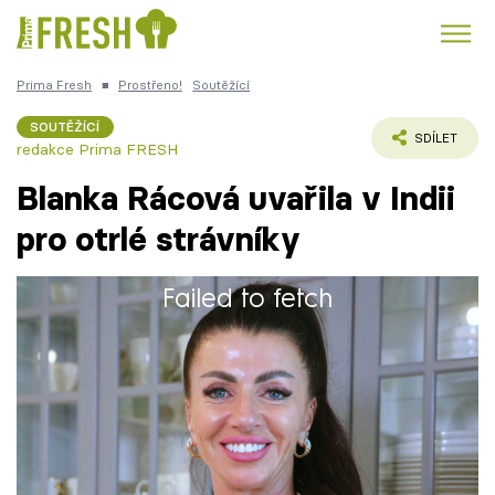
Prima Fresh
■
Prostřeno!
Soutěžící
Kuře
Polévky k večeři
Rychlé večeře
Trendy:
SOUTĚŽÍCÍ
SDÍLET
redakce Prima FRESH
Česká kuchyně
Čokoláda
Blanka Rácová uvařila v Indii
pro otrlé strávníky
Failed to fetch
Témata
Blanka studovala na College university
Recepty
Canada, SZŠ a Yoga School in Rishikesh.
Dělala distrikt marketing, realitní makléřku a
Články
manažerku soukromé kliniky.
TV Program