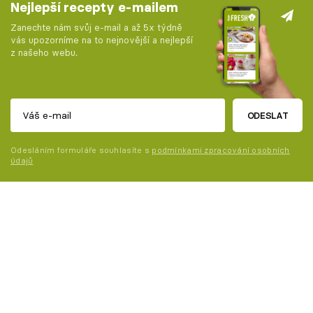
Nejlepší recepty e-mailem
Zanechte nám svůj e-mail a až 5x týdně
vás upozorníme na to nejnovější a nejlepší
z našeho webu.
ODESLAT
Odesláním formuláře souhlasíte s
podmínkami zpracování osobních
údajů