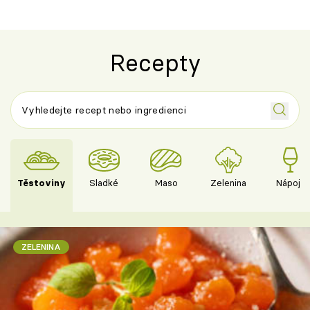
Recepty
Těstoviny
Sladké
Maso
Zelenina
Nápoje
ZELENINA