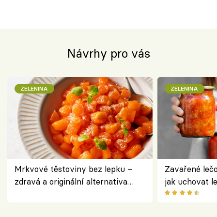
Návrhy pro vás
ZELENINA
ZELENINA
Mrkvové těstoviny bez lepku –
Zavařené lečo
zdravá a originální alternativa
jak uchovat l
klasiky