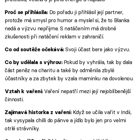
Do pořadu ji přihlásil její partner,
Proč se přihlásila:
protože má smysl pro humor a myslel si, že to Blanka
nedá a výzvu nepřijme. S natáčením má drobné
zkušenosti při natáčení reklam v zahraničí.
Svoji účast bere jako výzvu.
Co od soutěže očekává:
Pokud by vyhrála, tak by dala
Co by udělala s výhrou:
část peněz na charitu a také by odměnila zbylé
účastníky a za zbytek by vzala maminku na dovolenou.
Vaření nepatří mezi její nejoblíbenější
Vztah k vaření:
činnosti.
Když se učila vařit v Indii,
Zajímavá historka z vaření:
tak vysypala chilli do pánve a jídlo bylo jen pro velmi
otrlé strávníky.