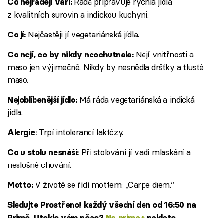
Ráda připravuje rychlá jídla
Co nejraději vaří:
z kvalitních surovin a indickou kuchyni.
Nejčastěji jí vegetariánská jídla.
Co jí:
Nejí vnitřnosti a
Co nejí, co by nikdy neochutnala:
maso jen výjimečně. Nikdy by nesnědla dršťky a tlusté
maso.
Má ráda vegetariánská a indická
Nejoblíbenější jídlo:
jídla.
Trpí intolerancí laktózy.
Alergie:
Při stolování jí vadí mlaskání a
Co u stolu nesnáší:
neslušné chování.
V životě se řídí mottem: „Carpe diem.“
Motto:
Sledujte Prostřeno! každý všední den od 16:50 na
Primě. Uteklo vám něco?
Na prima+
najdete