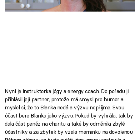
Škola vaření
Recepty z TV
Speciál: Cuketa
Těhotnej kuchař
Sledujte prima+
Přihlášení
Nyní je instruktorka jógy a energy coach. Do pořadu ji
přihlásil její partner, protože má smysl pro humor a
myslel si, že to Blanka nedá a výzvu nepřijme. Svou
Sledujte nás
účast bere Blanka jako výzvu. Pokud by vyhrála, tak by
dala část peněz na charitu a také by odměnila zbylé
účastníky a za zbytek by vzala maminku na dovolenou.
Během zábavy se bude cvičit jóga, menu sestavila z