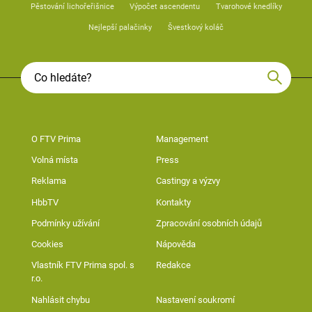
Pěstování lichořeřišnice
Výpočet ascendentu
Tvarohové knedlíky
Nejlepší palačinky
Švestkový koláč
O FTV Prima
Management
Volná místa
Press
Reklama
Castingy a výzvy
HbbTV
Kontakty
Podmínky užívání
Zpracování osobních údajů
Cookies
Nápověda
Vlastník FTV Prima spol. s
Redakce
r.o.
Nahlásit chybu
Nastavení soukromí