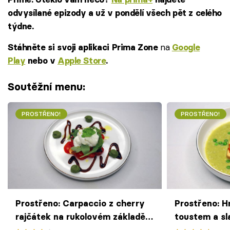
odvysílané epizody a už v pondělí všech pět z celého
týdne.
na
Stáhněte si svoji aplikaci Prima Zone
Google
Play
nebo v
Apple Store
.
Soutěžní menu:
PROSTŘENO!
PROSTŘENO!
Prostřeno: Carpaccio z cherry
Prostřeno: H
rajčátek na rukolovém základě
toustem a sl
se sýrem stracciatella a