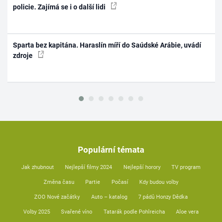
policie. Zajímá se i o další lidi
Sparta bez kapitána. Haraslín míří do Saúdské Arábie, uvádí
zdroje
Populární témata
Jak zhubnout
Nejlepší filmy 2024
Nejlepší horory
TV program
Změna času
Partie
Počasí
Kdy budou volby
ZOO Nové začátky
Auto – katalog
7 pádů Honzy Dědka
Volby 2025
Svařené víno
Tatarák podle Pohlreicha
Aloe vera