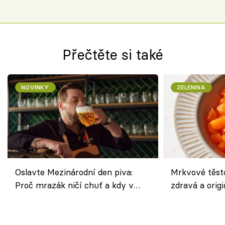
Přečtěte si také
NOVINKY
ZELENINA
Oslavte Mezinárodní den piva:
Mrkvové těst
Proč mrazák ničí chuť a kdy v
zdravá a origi
horku vsadit na šnyt?
klasiky