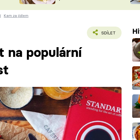
ŠÉFREDAK
VYCHYTÁVKY
í
Kam za jídlem
SOUTĚŽ FR
NA NÁKUPECH
ČASOPIS
Hi
SDÍLET
ít na populární
st