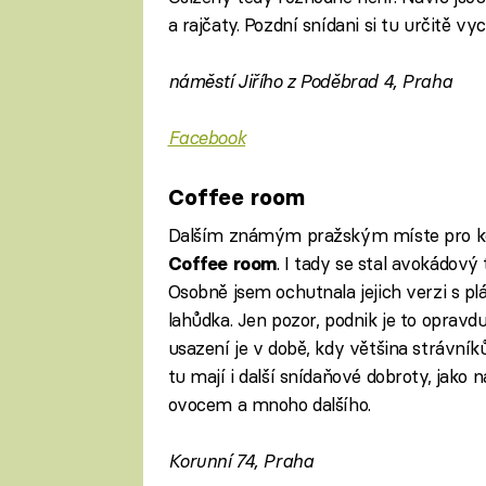
a rajčaty. Pozdní snídani si tu určitě vy
náměstí Jiřího z Poděbrad 4, Praha
Facebook
Coffee room
Dalším známým pražským míste pro ko
. I tady se stal avokádov
Coffee room
Osobně jsem ochutnala jejich verzi s 
lahůdka. Jen pozor, podnik je to opravd
usazení je v době, kdy většina strávník
tu mají i další snídaňové dobroty, jako 
ovocem a mnoho dalšího.
Korunní 74, Praha