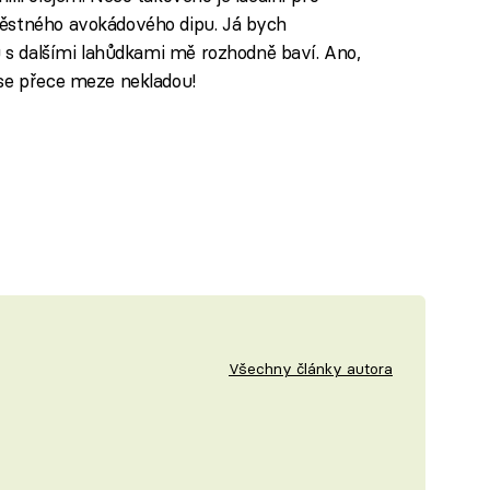
věstného avokádového dipu. Já bych
u s dalšími lahůdkami mě rozhodně baví. Ano,
 se přece meze nekladou!
Všechny články autora