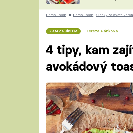
nepotřebujete troubu
ZDENĚK
ČESKO NA TALÍŘI
POHLREICH
Prima Fresh
■
Prima Fresh
Články ze světa vařen
KAROLÍNA,
JAROSLAV SAPÍK
DOMÁCÍ
Tereza Pánková
KAM ZA JÍDLEM
KUCHAŘKA
KAROLÍNA
KAMBERSKÁ
4 tipy, kam zaj
avokádový toa