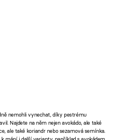
odně nemohli vynechat, díky pestrému
avil. Najdete na něm nejen avokádo, ale také
jce, ale také koriandr nebo sezamová semínka.
k mání i další varianty, například s avokádem