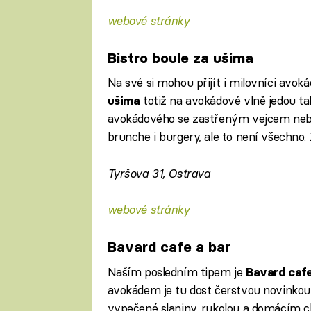
webové stránky
Bistro boule za ušima
Na své si mohou přijít i milovníci avok
totiž na avokádové vlně jedou ta
ušima
avokádového se zastřeným vejcem nebo 
brunche i burgery, ale to není všechno. 
Tyršova 31, Ostrava
webové stránky
Bavard cafe a bar
Naším posledním tipem je
Bavard cafe
avokádem je tu dost čerstvou novinkou
vypečené slaniny, rukolou a domácím chi