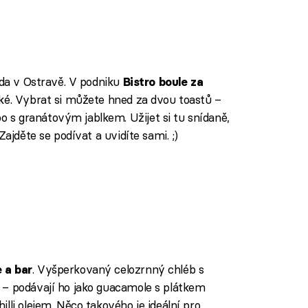
áda v Ostravě. V podniku
Bistro boule za
ké. Vybrat si můžete hned za dvou toastů –
s granátovým jablkem. Užijet si tu snídaně,
Zajděte se podívat a uvidíte sami. ;)
. Vyšperkovaný celozrnný chléb s
 a bar
 – podávají ho jako guacamole s plátkem
lli olejem. Něco takového je ideální pro