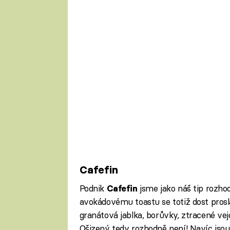
Cafefin
Podnik
jsme jako náš tip rozh
Cafefin
avokádovému toastu se totiž dost prosl
granátová jablka, borůvky, ztracené ve
Ošizený tedy rozhodně není! Navíc jsou 