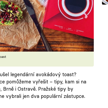
oast
oušel legendární avokádový toast?
ce pomůžeme vyřešit – tipy, kam si na
, Brně i Ostravě. Pražské tipy by
me vybrali jen dva populární zástupce.