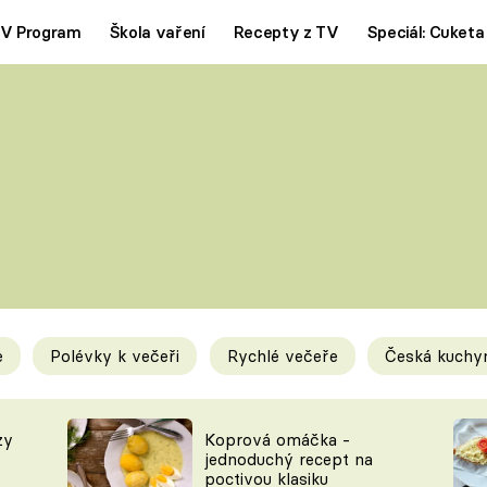
V Program
Škola vaření
Recepty z TV
Speciál: Cuketa
Polévky
Saláty
ČESKÁ KLASIKA
TĚSTOVIN
SILNÉ VÝVARY
SLADKÉ
KRÉMOVÉ
BEZMASÁ J
e
Polévky k večeři
Rychlé večeře
Česká kuchy
y
Tipy a triky
Novink
zy
Koprová omáčka -
jednoduchý recept na
poctivou klasiku
KAM ZA JÍDLEM
BLOG