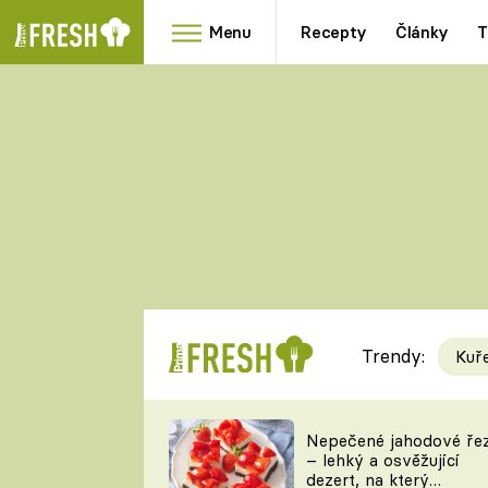
Menu
Recepty
Články
T
Oblíbené
Přílohy
recepty
HRANOLKY
HOUBY
KNEDLÍKY
DÝNĚ
KAŠE
RYCHLOVKY
Trendy:
Kuř
Populární
Videorecept
Nepečené jahodové ře
– lehký a osvěžující
kuchaři
dezert, na který
TEĎ VAŘÍ ŠÉF!