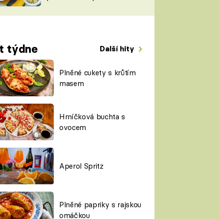
TORKY
ESH
t týdne
Další hity
Plněné cukety s krůtím
masem
Hrníčková buchta s
ovocem
Aperol Spritz
Plněné papriky s rajskou
omáčkou