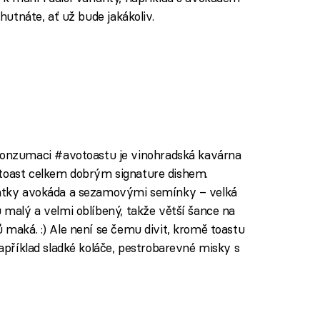
chutnáte, ať už bude jakákoliv.
nzumaci #avotoastu je vinohradská kavárna
ý toast celkem dobrým signature dishem.
plátky avokáda a sezamovými semínky – velká
u malý a velmi oblíbený, takže větší šance na
ů maká. :) Ale není se čemu divit, kromě toastu
například sladké koláče, pestrobarevné misky s