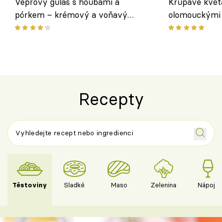
Vepřový guláš s houbami a
Křupavé květ
pórkem – krémový a voňavý
olomouckými 
pokrm z jednoho hrnce
bezlepkový o
českým sýre
Recepty
Těstoviny
Sladké
Maso
Zelenina
Nápoje