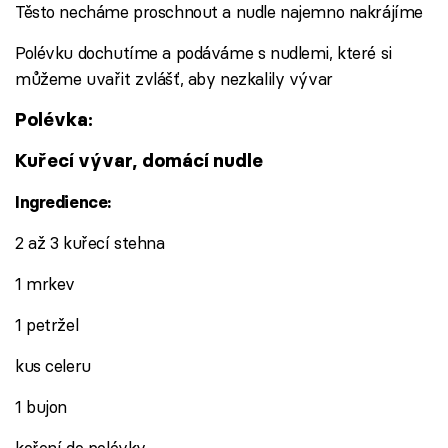
Těsto necháme proschnout a nudle najemno nakrájíme
Polévku dochutíme a podáváme s nudlemi, které si
můžeme uvařit zvlášť, aby nezkalily vývar
Polévka:
Kuřecí vývar, domácí nudle
Ingredience:
2 až 3 kuřecí stehna
1 mrkev
1 petržel
kus celeru
1 bujon
koření do polévky