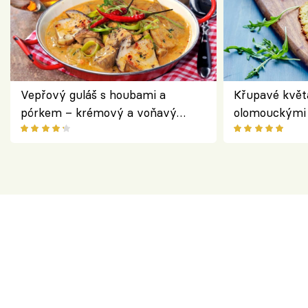
Vepřový guláš s houbami a
Křupavé květ
pórkem – krémový a voňavý
olomouckými 
pokrm z jednoho hrnce
bezlepkový o
českým sýre