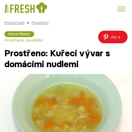
Prima Fresh
■
Prostřeno!
Kuře
Polévky k večeři
Rychlé večeře
Trendy:
PROSTŘENO!
Pin it
Prostřeno, soutěžící
Česká kuchyně
Čokoláda
Prostřeno: Kuřecí vývar s
domácími nudlemi
Témata
Recepty
Články
TV Program