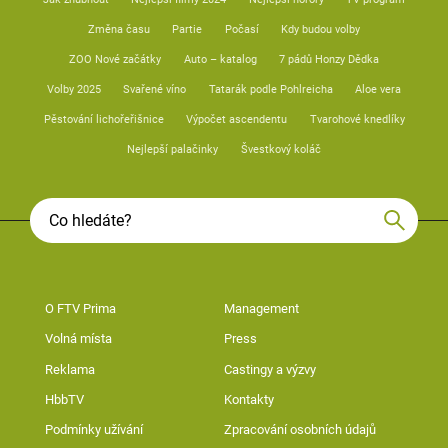
Změna času
Partie
Počasí
Kdy budou volby
ZOO Nové začátky
Auto – katalog
7 pádů Honzy Dědka
Volby 2025
Svařené víno
Tatarák podle Pohlreicha
Aloe vera
Pěstování lichořeřišnice
Výpočet ascendentu
Tvarohové knedlíky
Nejlepší palačinky
Švestkový koláč
O FTV Prima
Management
Volná místa
Press
Reklama
Castingy a výzvy
HbbTV
Kontakty
Podmínky užívání
Zpracování osobních údajů