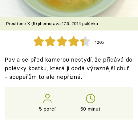
Škola vaření
Recepty z TV
Prostřeno X (5) jihomorava 17.9. 2014 polévka
Speciál: Cuketa
126x
Těhotnej kuchař
Pavla se před kamerou nestydí, že přidává do
Sledujte prima+
polévky kostku, která jí dodá výraznější chuť
- soupeřům to ale nepřizná.
Přihlášení
Sledujte nás
5 porcí
60 minut