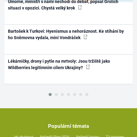
Úmorné, ministři s námi nechodí do debat, popsal Grolich
situaci v opozici. Chystá velký krok
Bartošek k Turkovi: Hyenismus a nehoráznost. Ke stíhání by
ho Sněmovna vydala, míní Vondráček
Lékárničky, drony i pytle na mrtvoly: Jsou tržiště jako
Wildberries legitimním cílem Ukrajiny?
Populární témata
Jak zhubnout
Nejlepší filmy 2024
Nejlepší horory
TV program