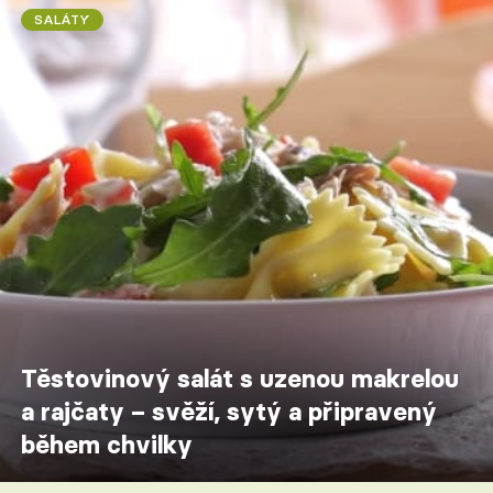
SALÁTY
Těstovinový salát s uzenou makrelou
a rajčaty – svěží, sytý a připravený
během chvilky