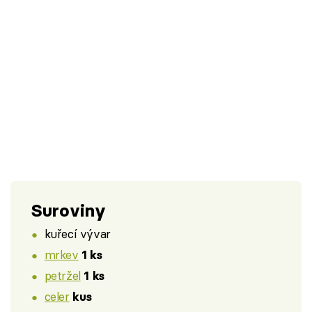
Suroviny
kuřecí vývar
mrkev
1 ks
petržel
1 ks
celer
kus