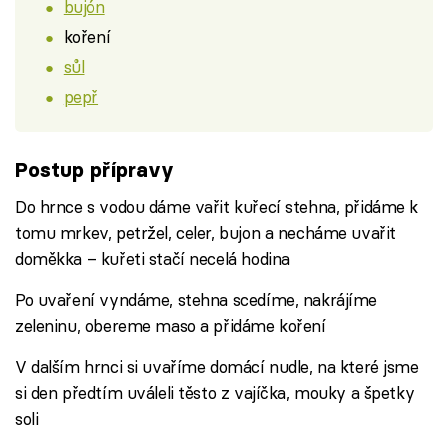
bujón
koření
sůl
pepř
Postup přípravy
Do hrnce s vodou dáme vařit kuřecí stehna, přidáme k
tomu mrkev, petržel, celer, bujon a necháme uvařit
doměkka – kuřeti stačí necelá hodina
Po uvaření vyndáme, stehna scedíme, nakrájíme
zeleninu, obereme maso a přidáme koření
V dalším hrnci si uvaříme domácí nudle, na které jsme
si den předtím uváleli těsto z vajíčka, mouky a špetky
soli