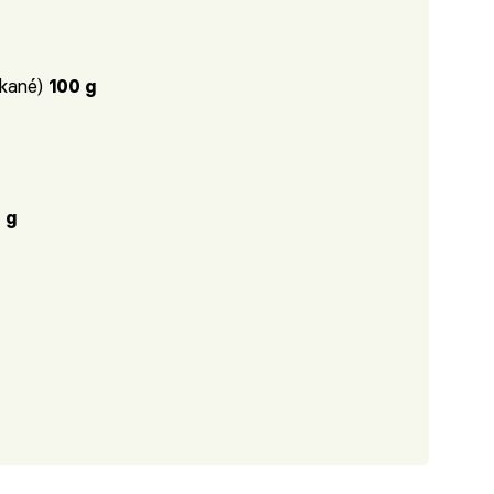
ekané)
100 g
 g