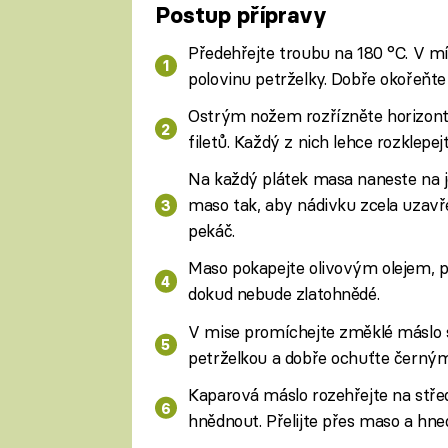
Postup přípravy
Předehřejte troubu na 180 °C. V mís
polovinu petrželky. Dobře okořeň
Ostrým nožem rozřízněte horizontá
filetů. Každý z nich lehce rozklepe
Na každý plátek masa naneste na je
maso tak, aby nádivku zcela uzavř
pekáč.
Maso pokapejte olivovým olejem, p
dokud nebude zlatohnědé.
V mise promíchejte změklé máslo s
petrželkou a dobře ochuťte černý
Kaparová máslo rozehřejte na střed
hnědnout. Přelijte přes maso a hne