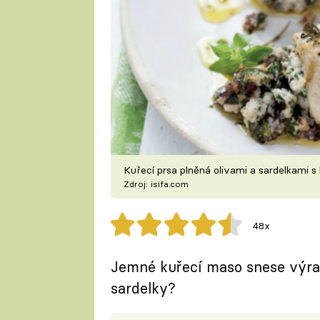
Kuřecí prsa plněná olivami a sardelkami
Zdroj: isifa.com
48x
Jemné kuřecí maso snese výrazn
sardelky?