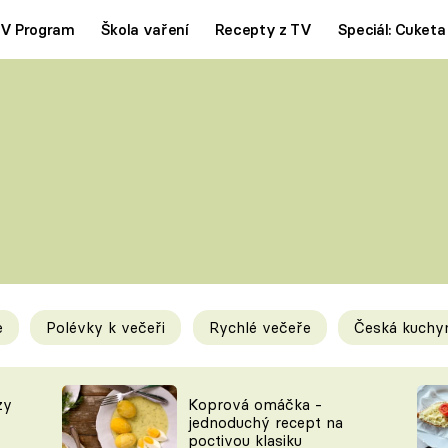
V Program
Škola vaření
Recepty z TV
Speciál: Cuketa
Polévky
Saláty
ČESKÁ KLASIKA
TĚSTOVIN
SILNÉ VÝVARY
SLADKÉ
KRÉMOVÉ
BEZMASÁ J
e
Polévky k večeři
Rychlé večeře
Česká kuchy
y
Tipy a triky
Novink
zy
Koprová omáčka -
jednoduchý recept na
poctivou klasiku
KAM ZA JÍDLEM
BLOG