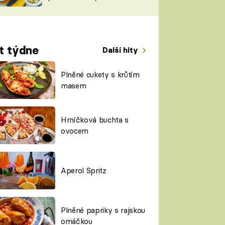
TORKY
ESH
t týdne
Další hity
Plněné cukety s krůtím
masem
Hrníčková buchta s
ovocem
Aperol Spritz
Plněné papriky s rajskou
omáčkou