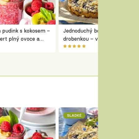
a pudink s kokosem –
Jednoduchý borůvkový koláč s
ert plný ovoce a
drobenkou – vláčný moučník p
ovoce
SLADKÉ