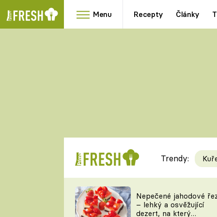
Menu
Recepty
Články
T
Oblíbené
Přílohy
recepty
HRANOLKY
HOUBY
KNEDLÍKY
DÝNĚ
KAŠE
RYCHLOVKY
Trendy:
Kuř
Populární
Videorecept
Nepečené jahodové ře
– lehký a osvěžující
kuchaři
dezert, na který
TEĎ VAŘÍ ŠÉF!