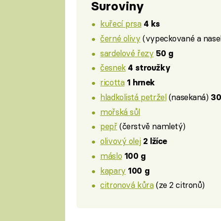
Suroviny
kuřecí prsa
4 ks
černé olivy
(vypeckované a nas
sardelové řezy
50 g
česnek
4 stroužky
ricotta
1 hrnek
hladkolistá petržel
(nasekaná)
30
mořská sůl
pepř
(čerstvě namletý)
olivový olej
2 lžíce
máslo
100 g
kapary
100 g
citronová kůra
(ze 2 citronů)