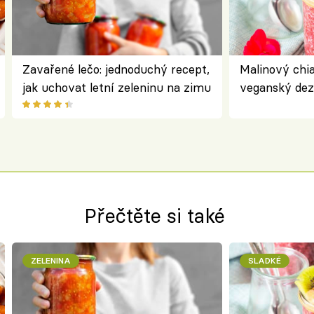
Zavařené lečo: jednoduchý recept,
Malinový chi
jak uchovat letní zeleninu na zimu
veganský dez
ořechů
Přečtěte si také
ZELENINA
SLADKÉ