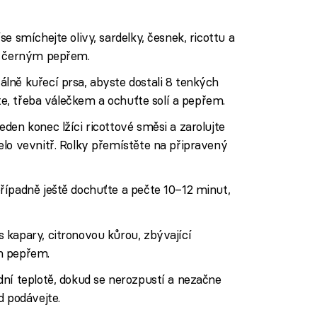
e smíchejte olivy, sardelky, česnek, ricottu a
te černým pepřem.
lně kuřecí prsa, abyste dostali 8 tenkých
jte, třeba válečkem a ochuťte solí a pepřem.
den konec lžíci ricottové směsi a zarolujte
elo vevnitř. Rolky přemístěte na připravený
řípadně ještě dochuťte a pečte 10–12 minut,
 kapary, citronovou kůrou, zbývající
m pepřem.
ní teplotě, dokud se nerozpustí a nezačne
d podávejte.