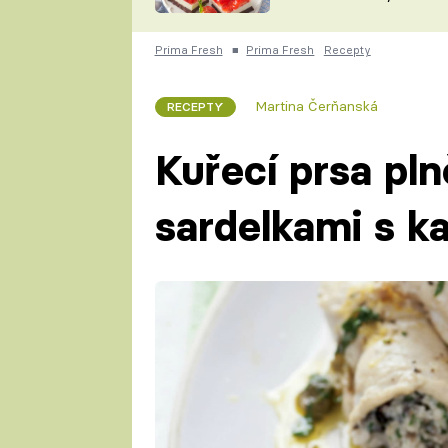
nepotřebujete troubu
ZDENĚK
ČESKO NA TALÍŘI
POHLREICH
Prima Fresh
■
Prima Fresh
Recepty
KAROLÍNA,
JAROSLAV SAPÍK
DOMÁCÍ
Martina Čerňanská
RECEPTY
KUCHAŘKA
KAROLÍNA
KAMBERSKÁ
Kuřecí prsa pln
sardelkami s 