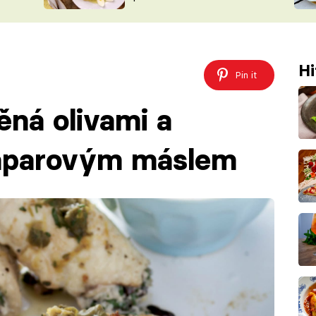
ŠÉFREDAK
VYCHYTÁVKY
SOUTĚŽ FR
NA NÁKUPECH
ČASOPIS
Hi
Pin it
ěná olivami a
kaparovým máslem