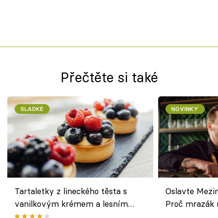
Přečtěte si také
SLADKÉ
NOVINKY
Tartaletky z lineckého těsta s
Oslavte Mezin
vanilkovým krémem a lesním
Proč mrazák n
ovocem podle Bread Society
horku vsadit 