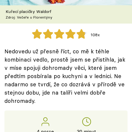
Škola vaření
Kuřecí placičky Waldorf
Zdroj: Večeře u Florentýny
Recepty z TV
Speciál: Cuketa
108x
Těhotnej kuchař
Nedovedu už přesně říct, co mě k téhle
kombinaci vedlo, prostě jsem se přistihla, jak
Sledujte prima+
v míse spojuji dohromady věci, které jsem
předtím posbírala po kuchyni a v lednici. Ne
Přihlášení
nadarmo se tvrdí, že co dozrává v přírodě ve
stejnou dobu, jde na talíři velmi dobře
dohromady.
Sledujte nás
4 porce
30 minut