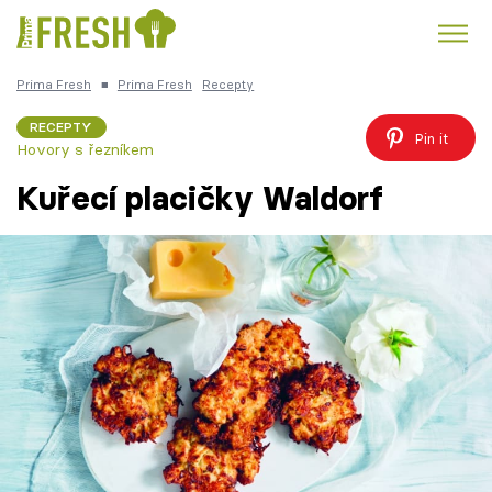
Prima Fresh
■
Prima Fresh
Recepty
Kuře
Polévky k večeři
Rychlé večeře
Trendy:
RECEPTY
Pin it
Hovory s řezníkem
Česká kuchyně
Čokoláda
Kuřecí placičky Waldorf
Témata
Recepty
Články
TV Program