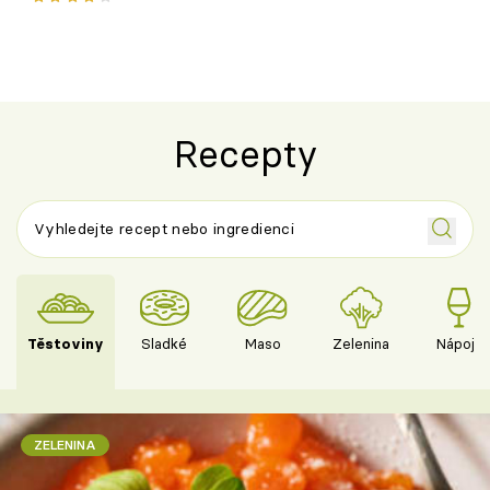
Recepty
Těstoviny
Sladké
Maso
Zelenina
Nápoje
ZELENINA