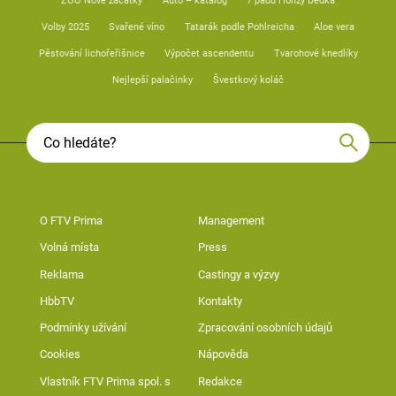
ZOO Nové začátky
Auto – katalog
7 pádů Honzy Dědka
Volby 2025
Svařené víno
Tatarák podle Pohlreicha
Aloe vera
Pěstování lichořeřišnice
Výpočet ascendentu
Tvarohové knedlíky
Nejlepší palačinky
Švestkový koláč
O FTV Prima
Management
Volná místa
Press
Reklama
Castingy a výzvy
HbbTV
Kontakty
Podmínky užívání
Zpracování osobních údajů
Cookies
Nápověda
Vlastník FTV Prima spol. s
Redakce