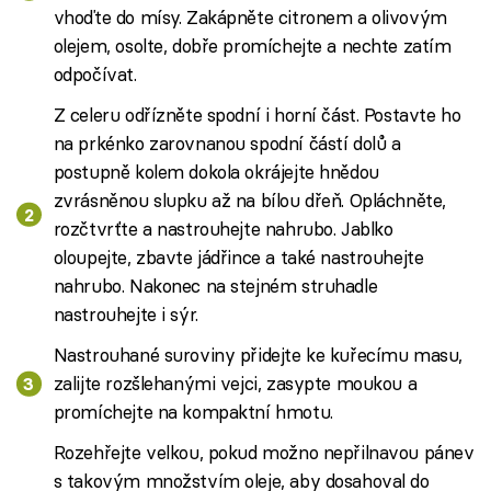
vhoďte do mísy. Zakápněte citronem a olivovým
olejem, osolte, dobře promíchejte a nechte zatím
odpočívat.
Z celeru odřízněte spodní i horní část. Postavte ho
na prkénko zarovnanou spodní částí dolů a
postupně kolem dokola okrájejte hnědou
zvrásněnou slupku až na bílou dřeň. Opláchněte,
rozčtvrťte a nastrouhejte nahrubo. Jablko
oloupejte, zbavte jádřince a také nastrouhejte
nahrubo. Nakonec na stejném struhadle
nastrouhejte i sýr.
Nastrouhané suroviny přidejte ke kuřecímu masu,
zalijte rozšlehanými vejci, zasypte moukou a
promíchejte na kompaktní hmotu.
Rozehřejte velkou, pokud možno nepřilnavou pánev
s takovým množstvím oleje, aby dosahoval do