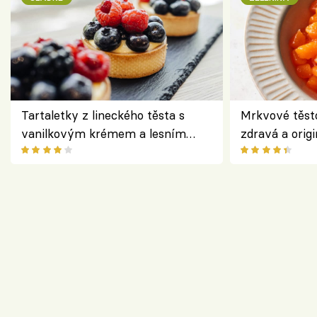
Tartaletky z lineckého těsta s
Mrkvové těst
vanilkovým krémem a lesním
zdravá a origi
ovocem podle Bread Society
klasiky