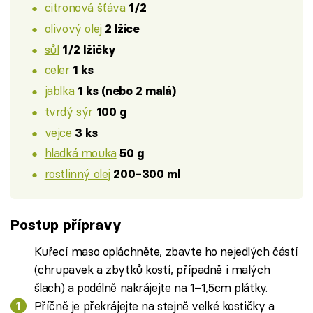
citronová šťáva
1/2
olivový olej
2 lžíce
sůl
1/2 lžičky
celer
1 ks
jablka
1 ks (nebo 2 malá)
tvrdý sýr
100 g
vejce
3 ks
hladká mouka
50 g
rostlinný olej
200–300 ml
Postup přípravy
Kuřecí maso opláchněte, zbavte ho nejedlých částí
(chrupavek a zbytků kostí, případně i malých
šlach) a podélně nakrájejte na 1–1,5cm plátky.
Příčně je překrájejte na stejně velké kostičky a