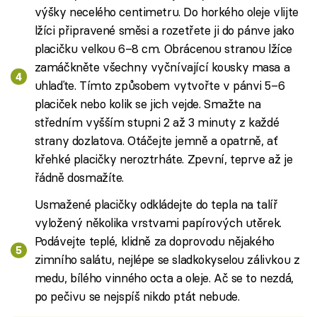
výšky necelého centimetru. Do horkého oleje vlijte
lžíci připravené směsi a rozetřete ji do pánve jako
placičku velkou 6–8 cm. Obrácenou stranou lžíce
zamáčkněte všechny vyčnívající kousky masa a
uhlaďte. Tímto způsobem vytvořte v pánvi 5–6
placiček nebo kolik se jich vejde. Smažte na
středním vyšším stupni 2 až 3 minuty z každé
strany dozlatova. Otáčejte jemně a opatrně, ať
křehké placičky neroztrháte. Zpevní, teprve až je
řádně dosmažíte.
Usmažené placičky odkládejte do tepla na talíř
vyložený několika vrstvami papírových utěrek.
Podávejte teplé, klidně za doprovodu nějakého
zimního salátu, nejlépe se sladkokyselou zálivkou z
medu, bílého vinného octa a oleje. Ač se to nezdá,
po pečivu se nejspíš nikdo ptát nebude.