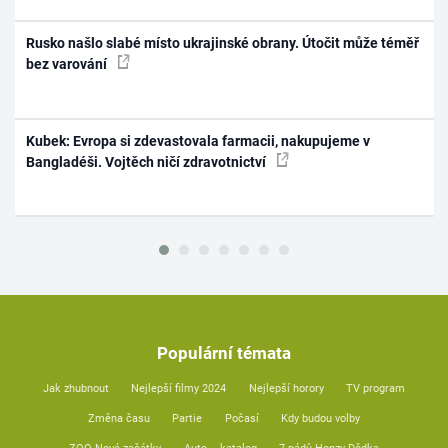
Rusko našlo slabé místo ukrajinské obrany. Útočit může téměř
bez varování
Kubek: Evropa si zdevastovala farmacii, nakupujeme v
Bangladéši. Vojtěch ničí zdravotnictví
Populární témata
Jak zhubnout
Nejlepší filmy 2024
Nejlepší horory
TV program
Změna času
Partie
Počasí
Kdy budou volby