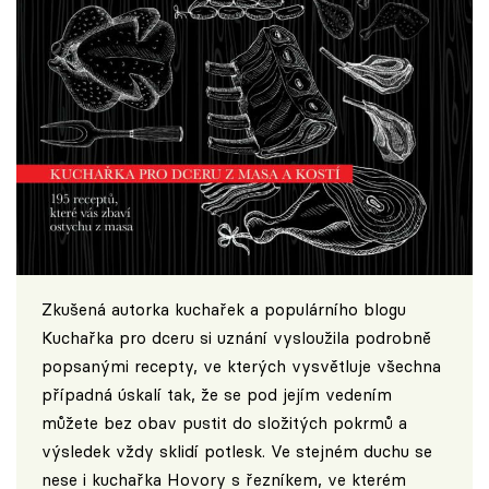
Zkušená autorka kuchařek a populárního blogu
Kuchařka pro dceru si uznání vysloužila podrobně
popsanými recepty, ve kterých vysvětluje všechna
případná úskalí tak, že se pod jejím vedením
můžete bez obav pustit do složitých pokrmů a
výsledek vždy sklidí potlesk. Ve stejném duchu se
nese i kuchařka Hovory s řezníkem, ve kterém