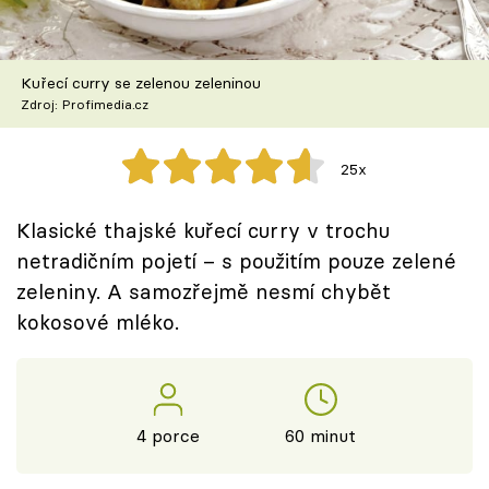
Škola vaření
Recepty z TV
Kuřecí curry se zelenou zeleninou
Zdroj: Profimedia.cz
Speciál: Cuketa
25x
Těhotnej kuchař
Klasické thajské kuřecí curry v trochu
Sledujte prima+
netradičním pojetí – s použitím pouze zelené
zeleniny. A samozřejmě nesmí chybět
Přihlášení
kokosové mléko.
Sledujte nás
4 porce
60 minut