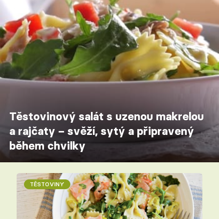
Těstovinový salát s uzenou makrelou
a rajčaty – svěží, sytý a připravený
během chvilky
TĚSTOVINY