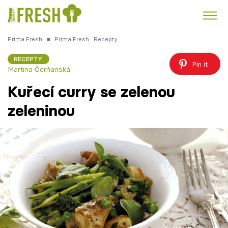
Prima Fresh
■
Prima Fresh
Recepty
Kuře
Polévky k večeři
Rychlé večeře
Trendy:
RECEPTY
Pin it
Martina Čerňanská
Česká kuchyně
Čokoláda
Kuřecí curry se zelenou
zeleninou
Témata
Recepty
Články
TV Program