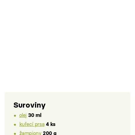
Suroviny
olej
30 ml
kuřecí prsa
4 ks
žampiony
200 g