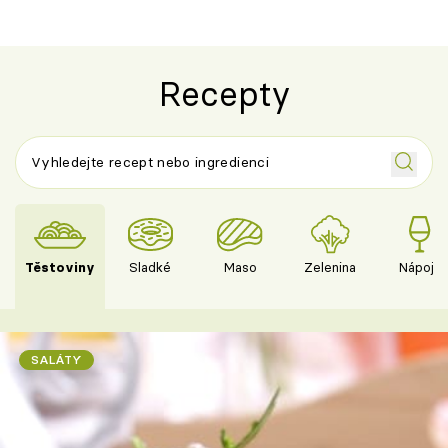
Recepty
Těstoviny
Sladké
Maso
Zelenina
Nápoje
SALÁTY