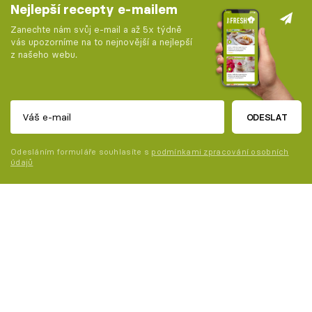
Nejlepší recepty e-mailem
Zanechte nám svůj e-mail a až 5x týdně
vás upozorníme na to nejnovější a nejlepší
z našeho webu.
ODESLAT
Odesláním formuláře souhlasíte s
podmínkami zpracování osobních
údajů