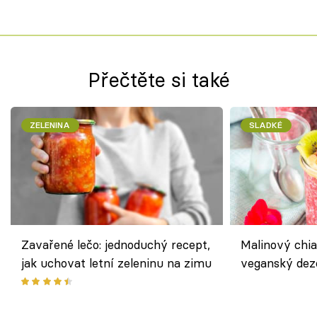
Přečtěte si také
ZELENINA
SLADKÉ
Zavařené lečo: jednoduchý recept,
Malinový chi
jak uchovat letní zeleninu na zimu
veganský dez
ořechů