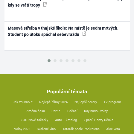
kdy se vrátí tropy
Masová střelba v thajské škole: Na místě je sedm mrtvých.
Student po útoku spáchal sebevraždu
Populární témata
Jak zhubnout
Nejlepší filmy 2024
Nejlepší horory
TV program
Změna času
Partie
Počasí
Kdy budou volby
ZOO Nové začátky
Auto – katalog
7 pádů Honzy Dědka
Volby 2025
Svařené víno
Tatarák podle Pohlreicha
Aloe vera