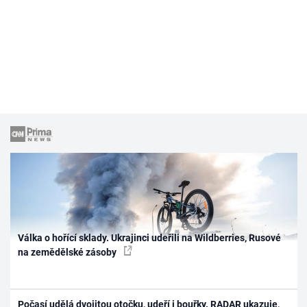
Válka o hořící sklady. Ukrajinci udeřili na Wildberries, Rusové
na zemědělské zásoby
Počasí udělá dvojitou otočku, udeří i bouřky. RADAR ukazuje,