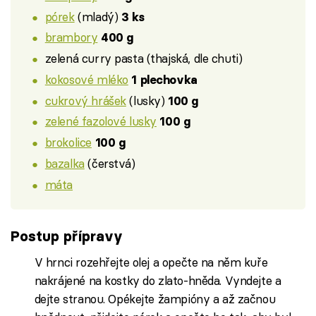
pórek
(mladý)
3 ks
brambory
400 g
zelená curry pasta (thajská, dle chuti)
kokosové mléko
1 plechovka
cukrový hrášek
(lusky)
100 g
zelené fazolové lusky
100 g
brokolice
100 g
bazalka
(čerstvá)
máta
Postup přípravy
V hrnci rozehřejte olej a opečte na něm kuře
nakrájené na kostky do zlato-hněda. Vyndejte a
dejte stranou. Opékejte žampióny a až začnou