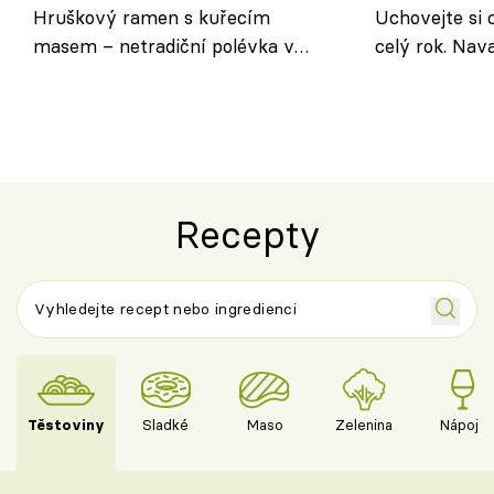
Hruškový ramen s kuřecím
Uchovejte si c
masem – netradiční polévka v
celý rok. Na
asijském stylu
nebo středom
Recepty
Těstoviny
Sladké
Maso
Zelenina
Nápoje