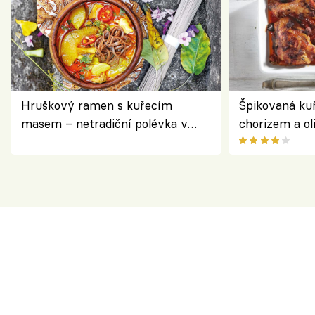
Hruškový ramen s kuřecím
Špikovaná kuř
masem – netradiční polévka v
chorizem a o
asijském stylu
letní zelenin
výraznou chu
Španělskem