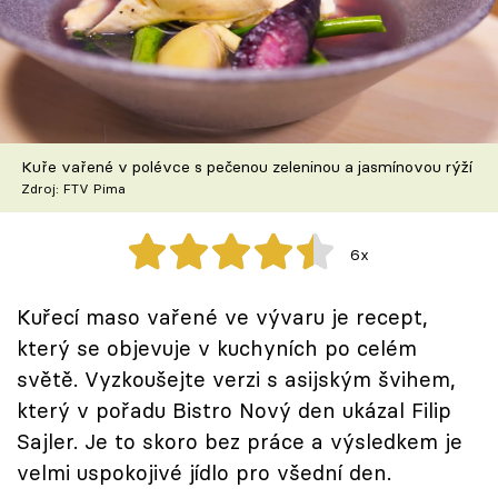
Škola vaření
Recepty z TV
Speciál: Cuketa
Kuře vařené v polévce s pečenou zeleninou a jasmínovou rýží
Těhotnej kuchař
Zdroj: FTV Pima
Sledujte prima+
6x
Přihlášení
Kuřecí maso vařené ve vývaru je recept,
který se objevuje v kuchyních po celém
světě. Vyzkoušejte verzi s asijským švihem,
Sledujte nás
který v pořadu Bistro Nový den ukázal Filip
Sajler. Je to skoro bez práce a výsledkem je
velmi uspokojivé jídlo pro všední den.