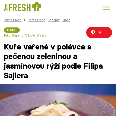
Prima Fresh
■
Prima Fresh
Recepty
Maso
Kuře
Polévky k večeři
Rychlé večeře
Trendy:
MASO
Pin it
Filip Sajler / Cibule Bistro
Česká kuchyně
Čokoláda
Kuře vařené v polévce s
pečenou zeleninou a
jasmínovou rýží podle Filipa
Témata
Sajlera
Recepty
Články
TV Program