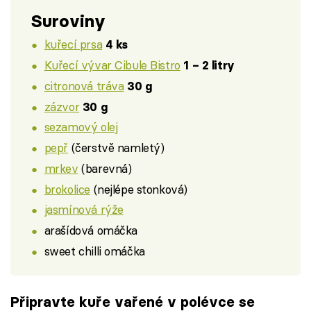
Suroviny
kuřecí prsa
4 ks
Kuřecí vývar Cibule Bistro
1 – 2 litry
citronová tráva
30 g
zázvor
30 g
sezamový olej
pepř
(čerstvě namletý)
mrkev
(barevná)
brokolice
(nejlépe stonková)
jasmínová rýže
arašídová omáčka
sweet chilli omáčka
Připravte kuře vařené v polévce se