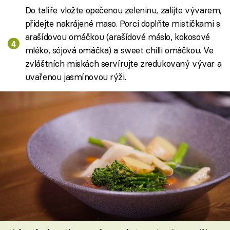
Do talíře vložte opečenou zeleninu, zalijte vývarem,
přidejte nakrájené maso. Porci doplňte mističkami s
arašídovou omáčkou (arašídové máslo, kokosové
mléko, sójová omáčka) a sweet chilli omáčkou. Ve
zvláštních miskách servírujte zredukovaný vývar a
uvařenou jasmínovou rýži.