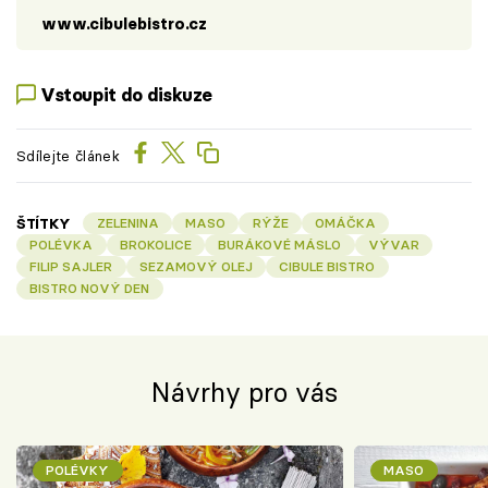
www.cibulebistro.cz
Vstoupit do diskuze
Sdílejte článek
ŠTÍTKY
ZELENINA
MASO
RÝŽE
OMÁČKA
POLÉVKA
BROKOLICE
BURÁKOVÉ MÁSLO
VÝVAR
FILIP SAJLER
SEZAMOVÝ OLEJ
CIBULE BISTRO
BISTRO NOVÝ DEN
Návrhy pro vás
POLÉVKY
MASO