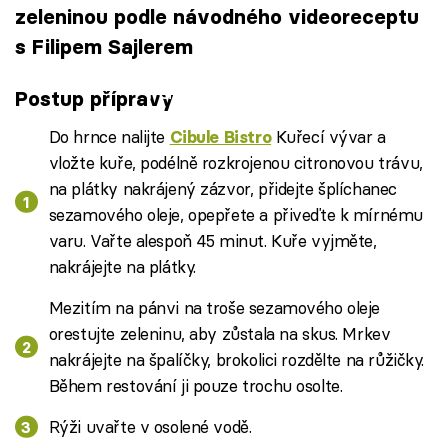
zeleninou podle návodného videoreceptu
s Filipem Sajlerem
Failed to fetch
Postup přípravy
Do hrnce nalijte
Kuřecí vývar a
Cibule Bistro
vložte kuře, podélně rozkrojenou citronovou trávu,
na plátky nakrájený zázvor, přidejte šplíchanec
sezamového oleje, opepřete a přiveďte k mírnému
varu. Vařte alespoň 45 minut. Kuře vyjměte,
nakrájejte na plátky.
Mezitím na pánvi na troše sezamového oleje
orestujte zeleninu, aby zůstala na skus. Mrkev
nakrájejte na špalíčky, brokolici rozdělte na růžičky.
Během restování ji pouze trochu osolte.
Rýži uvařte v osolené vodě.