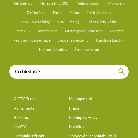
Jak zhubnout
Nejlepší filmy 2024
Nejlepší horory
TV program
Změna času
Partie
Počasí
Kdy budou volby
ZOO Nové začátky
Auto – katalog
7 pádů Honzy Dědka
Volby 2025
Svařené víno
Tatarák podle Pohlreicha
Aloe vera
Pěstování lichořeřišnice
Výpočet ascendentu
Tvarohové knedlíky
Nejlepší palačinky
Švestkový koláč
O FTV Prima
Management
Volná místa
Press
Reklama
Castingy a výzvy
HbbTV
Kontakty
Podmínky užívání
Zpracování osobních údajů